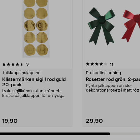
4.0av 5 stjärnor
recensioner
4.5av 5 stjärnor
recensioner
9
11
Julklappsinslagning
Presentinslagning
Klistermärken sigill röd guld
Rosetter röd grön, 2-pa
20-pack
Pynta julklappen en stor
dekorationsrosett i matt rött 
Lyxig sigillkänsla utan krångel –
grönt. Presentroset...
klistra på julklappen för en lyxig
känsla. 20 ...
19,90
29,90