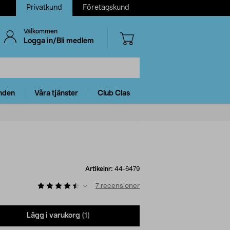
Privatkund
Företagskund
Välkommen
Logga in/Bli medlem
nden
Våra tjänster
Club Clas
Artikelnr:
44-6479
7
recensioner
Lägg i varukorg
(1)