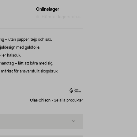
Onlinelager
Hämtar lagerstatus...
ing – utan papper, tejp och sax.
uldesign med guldfolie.
ller halsduk.
handtag – lätt att bära med sig.
ärket för ansvarsfullt skogsbruk.
Clas Ohlson
-
Se alla produkter