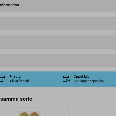
information
Fri retur
Öppet köp
Till valfri butik
365 dagar öppet köp
 samma serie