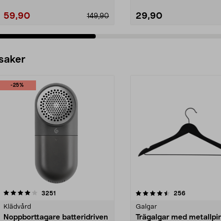
59,90
29,90
149,90
 saker
-25%
4.5av 5 stjärnor
recensioner
4.0av 5 stjärnor
recensioner
3251
256
Klädvård
Galgar
Noppborttagare batteridriven
Trägalgar med metallpi