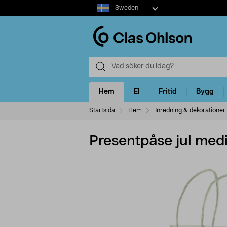
Select
Sweden
market
Hem
El
Fritid
Bygg
Startsida
Hem
Inredning & dekorationer
Presentpåse jul medi