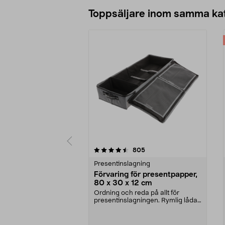
Lägg i varukorg
Toppsäljare inom samma ka
5 av 5 stjärnor
4.0 av 5 stjärnor
recensioner
805
Presentinslagning
Förvaring för presentpapper,
80 x 30 x 12 cm
Ordning och reda på allt för
presentinslagningen. Rymlig låda
med plats för pres...