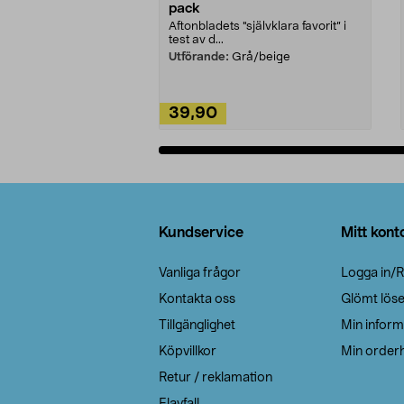
pack
Aftonbladets "självklara favorit” i
test av d...
Utförande:
Grå/beige
39,90
Lägg i varukorg
Sidfot
Kundservice
Mitt kont
Vanliga frågor
Logga in/R
Kontakta oss
Glömt lös
Tillgänglighet
Min inform
Köpvillkor
Min orderh
Retur / reklamation
Elavfall