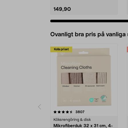
149,90
Ovanligt bra pris på vanliga
Kolla priset
5av 5 stjärnor
4.0av 5 stjärnor
recensioner
3807
Köksrengöring & disk
Mikrofiberduk 32 x 31 cm, 4-