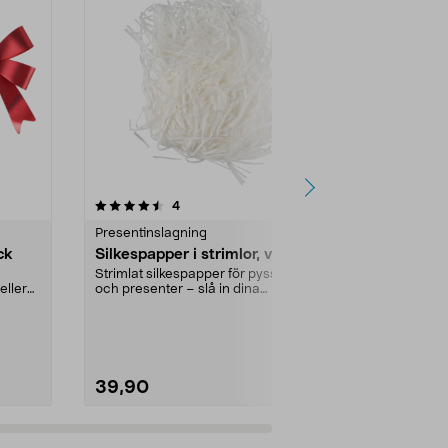
4.5av 5 stjärnor
recensioner
4.5
4
6
Presentinslagning
Presentinsla
ck
Silkespapper i strimlor, vit
Silkespappe
70x50 cm, 
Strimlat silkespapper för pyssel
eller
och presenter – slå in dina
Ger dina pake
presenter omsorgsfu...
festlig känsla
silkespapper m
39,90
29,90