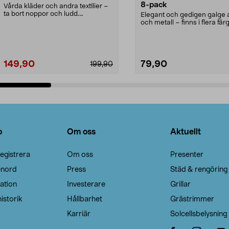
8-pack
Vårda kläder och andra textilier –
ta bort noppor och ludd.
Elegant och gedigen galge a
Noppborttagaren fräs...
och metall – finns i flera färg
Galge med sv...
149,90
79,90
199,90
Lägg i varukorg
Lägg i varukorg
o
Om oss
Aktuellt
egistrera
Om oss
Presenter
enord
Press
Städ & rengöring
ation
Investerare
Grillar
istorik
Hållbarhet
Grästrimmer
Karriär
Solcellsbelysning