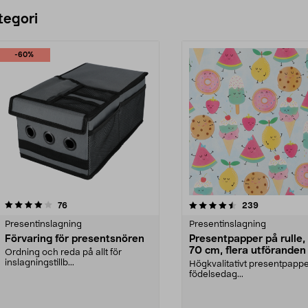
Lägg i varukorg
Lägg i varukorg
tegori
-60%
4.5 av 5 stjärnor
recensioner
4.5 av 5 stjärnor
recensioner
76
239
Presentinslagning
Presentinslagning
Förvaring för presentsnören
Presentpapper på rulle,
70 cm, flera utföranden
Ordning och reda på allt för
inslagningstillb...
Högkvalitativt presentpappe
födelsedag...