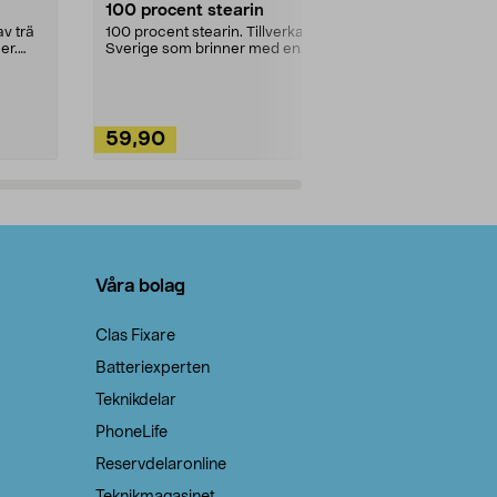
100 procent stearin
Ett allsidigt 
städning och 
v trä
100 procent stearin. Tillverkade i
ute. Städa med
er.
Sverige som brinner med en
vacker och sotfri ...
59,90
49,90
Lägg i varukorg
Lägg
Våra bolag
Clas Fixare
Batteriexperten
Teknikdelar
PhoneLife
Reservdelaronline
Teknikmagasinet