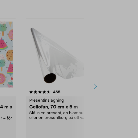
Lägg i varukorg
Lägg
4.5 av 5 stjärnor
recensioner
4.5
455
3
Presentinslagning
Presentinsla
 4 m x
Cellofan, 70 cm x 5 m
Presentsnöre
guld, 20 m
Slå in en present, en blombukett
eller en presentkorg på ett vackert
r – för
Dekorera din
sätt. Cello...
presentband m
en elegant loo