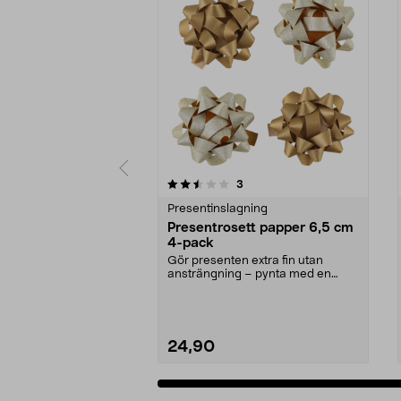
5av 5 stjärnor
4.5av 5 stjärnor
recensioner
3
Presentinslagning
Presentrosett papper 6,5 cm
4-pack
Gör presenten extra fin utan
ansträngning – pynta med en
rosett. Stilren pappers...
24,90