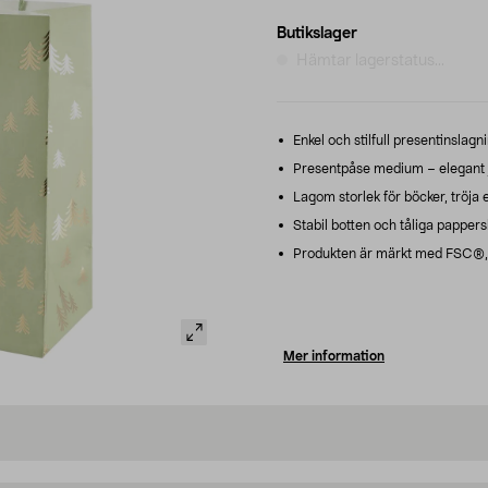
Butikslager
Hämtar lagerstatus...
Enkel och stilfull presentinslagn
Presentpåse medium – elegant j
Lagom storlek för böcker, tröja e
Stabil botten och tåliga pappers
Produkten är märkt med FSC®, m
Mer information