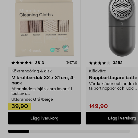
4.0av 5 stjärnor
recensioner
4.5av 5 stjärnor
recensio
3813
3252
(9,97/st)
Köksrengöring & disk
Klädvård
Mikrofiberduk 32 x 31 cm, 4-
Noppborttagare batter
pack
Vårda kläder och andra tex
ta bort noppor och ludd.
Aftonbladets "självklara favorit” i
Noppborttagaren fräs...
test av d...
Utförande:
Grå/beige
39,90
149,90
Lägg i varukorg
Lägg i varukorg