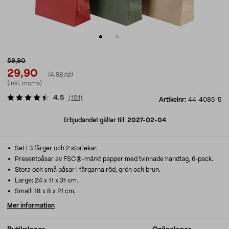
59,90
29,90
(4,98/st)
(inkl. moms)
4.5
(
181
)
Artikelnr:
44-4085-5
Erbjudandet gäller till
2027-02-04
Set i 3 färger och 2 storlekar.
Presentpåsar av FSC®-märkt papper med tvinnade handtag, 6-pack.
Stora och små påsar i färgarna röd, grön och brun.
Large: 24 x 11 x 31 cm.
Small: 18 x 8 x 21 cm.
Mer information