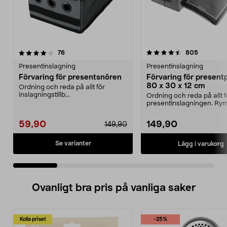
4.5 av 5 stjärnor
recensioner
4.5 av 5 stjärnor
recension
76
805
Presentinslagning
Presentinslagning
Förvaring för presentsnören
Förvaring för present
80 x 30 x 12 cm
Ordning och reda på allt för
inslagningstillb...
Ordning och reda på allt f
presentinslagningen. Rym
med plats för pres...
59,90
149,90
149,90
Se varianter
Lägg i varukorg
Ovanligt bra pris på vanliga saker
Kolla priset
-25%