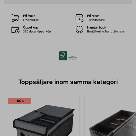
Fri frakt
Fri retur
Från 599 kr*
Till valfri butik
Öppet köp
Hämta i butik
365 dagar öppet köp
Beställ online, från butikslager
Toppsäljare inom samma kategori
-60%