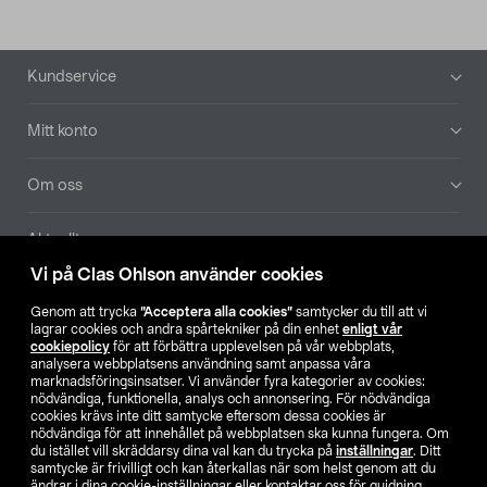
Sidfot
Kundservice
Mitt konto
Om oss
Aktuellt
Vi på Clas Ohlson använder cookies
Våra bolag
Genom att trycka
”Acceptera alla cookies”
samtycker du till att vi
lagrar cookies och andra spårtekniker på din enhet
enligt vår
Hitta butik
cookiepolicy
för att förbättra upplevelsen på vår webbplats,
analysera webbplatsens användning samt anpassa våra
marknadsföringsinsatser. Vi använder fyra kategorier av cookies:
nödvändiga, funktionella, analys och annonsering. För nödvändiga
SE
NO
FI
cookies krävs inte ditt samtycke eftersom dessa cookies är
nödvändiga för att innehållet på webbplatsen ska kunna fungera. Om
du istället vill skräddarsy dina val kan du trycka på
inställningar
. Ditt
samtycke är frivilligt och kan återkallas när som helst genom att du
ändrar i dina cookie-inställningar eller kontaktar oss för guidning.