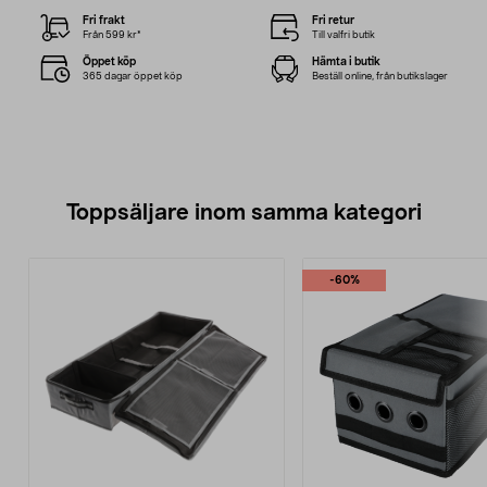
Fri frakt
Fri retur
Från 599 kr*
Till valfri butik
Öppet köp
Hämta i butik
365 dagar öppet köp
Beställ online, från butikslager
Toppsäljare inom samma kategori
-60%