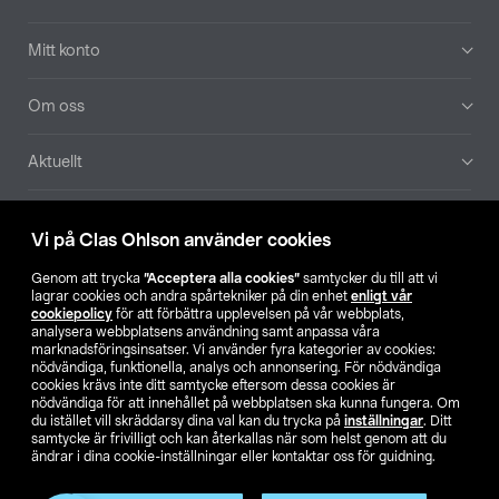
Mitt konto
Om oss
Aktuellt
Våra bolag
Vi på Clas Ohlson använder cookies
Hitta butik
Genom att trycka
”Acceptera alla cookies”
samtycker du till att vi
lagrar cookies och andra spårtekniker på din enhet
enligt vår
cookiepolicy
för att förbättra upplevelsen på vår webbplats,
SE
NO
FI
analysera webbplatsens användning samt anpassa våra
marknadsföringsinsatser. Vi använder fyra kategorier av cookies:
nödvändiga, funktionella, analys och annonsering. För nödvändiga
cookies krävs inte ditt samtycke eftersom dessa cookies är
nödvändiga för att innehållet på webbplatsen ska kunna fungera. Om
du istället vill skräddarsy dina val kan du trycka på
inställningar
. Ditt
samtycke är frivilligt och kan återkallas när som helst genom att du
ändrar i dina cookie-inställningar eller kontaktar oss för guidning.
Köpvillkor
Privacy statement
Klubbvillkor
För företag
Ändra till priser exklusive moms