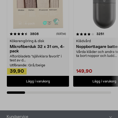
4.0av 5 stjärnor
recensioner
4.5av 5 stjärnor
recensio
3808
3251
(9,97/st)
Köksrengöring & disk
Klädvård
Mikrofiberduk 32 x 31 cm, 4-
Noppborttagare batter
pack
Vårda kläder och andra tex
ta bort noppor och ludd.
Aftonbladets "självklara favorit” i
Noppborttagaren fräs...
test av d...
Utförande:
Grå/beige
39,90
149,90
Lägg i varukorg
Lägg i varukorg
Sidfot
Kundservice