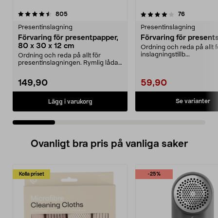
4.0 av 5 stjärnor
recensioner
4.5 av 5 stjärnor
recensioner
805
76
Presentinslagning
Presentinslagning
Förvaring för presentpapper,
Förvaring för present
80 x 30 x 12 cm
Ordning och reda på allt f
inslagningstillb...
Ordning och reda på allt för
presentinslagningen. Rymlig låda
med plats för pres...
149,90
59,90
Se varianter
Lägg i varukorg
Ovanligt bra pris på vanliga saker
Kolla priset
-25%