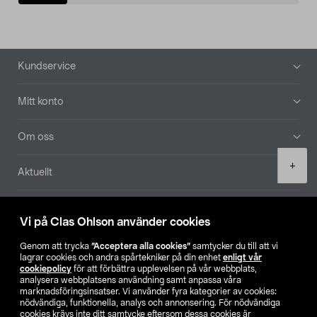
Sidfot
Kundservice
Mitt konto
Om oss
Product
+
Aktuellt
quantity
Våra bolag
Vi på Clas Ohlson använder cookies
Hitta butik
Genom att trycka
”Acceptera alla cookies”
samtycker du till att vi
lagrar cookies och andra spårtekniker på din enhet
enligt vår
cookiepolicy
för att förbättra upplevelsen på vår webbplats,
SE
NO
FI
analysera webbplatsens användning samt anpassa våra
marknadsföringsinsatser. Vi använder fyra kategorier av cookies:
nödvändiga, funktionella, analys och annonsering. För nödvändiga
cookies krävs inte ditt samtycke eftersom dessa cookies är