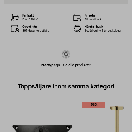
Fri frakt
Fri retur
Från 599 kr*
Till valfri butik
Öppet köp
Hämta i butik
365 dagar öppet köp
Beställ online, från butikslager
Prettypegs
-
Se alla produkter
Toppsäljare inom samma kategori
-56%