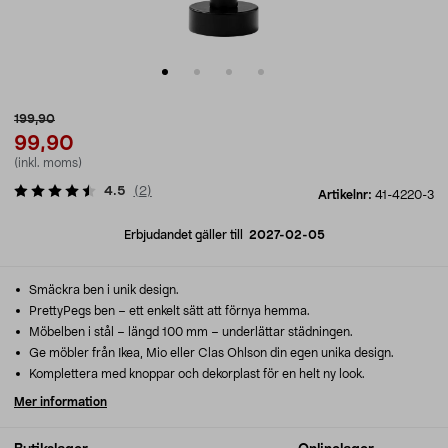
199,90
99,90
(inkl. moms)
4.5
(
2
)
Artikelnr:
41-4220-3
Erbjudandet gäller till
2027-02-05
Smäckra ben i unik design.
PrettyPegs ben – ett enkelt sätt att förnya hemma.
Möbelben i stål – längd 100 mm – underlättar städningen.
Ge möbler från Ikea, Mio eller Clas Ohlson din egen unika design.
Komplettera med knoppar och dekorplast för en helt ny look.
Mer information