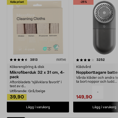
Kolla priset
-25%
4.0av 5 stjärnor
recensioner
4.5av 5 stjärnor
recensio
3813
3252
(9,97/st)
Köksrengöring & disk
Klädvård
Mikrofiberduk 32 x 31 cm, 4-
Noppborttagare batter
pack
Vårda kläder och andra tex
ta bort noppor och ludd.
Aftonbladets "självklara favorit” i
Noppborttagaren fräs...
test av d...
Utförande:
Grå/beige
-
39,90
149,90
Lägg i varukorg
Lägg i varukorg