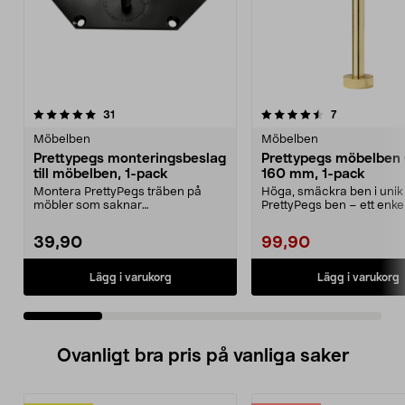
4.5 av 5 stjärnor
recensioner
4.5 av 5 stjärnor
recensioner
31
7
Möbelben
Möbelben
Prettypegs monteringsbeslag
Prettypegs möbelben
till möbelben, 1-pack
160 mm, 1-pack
Montera PrettyPegs träben på
Höga, smäckra ben i unik
möbler som saknar
PrettyPegs ben – ett enkelt
standardinfästning.
förnya hem...
Monteringsbes...
39,90
99,90
Lägg i varukorg
Lägg i varukorg
Ovanligt bra pris på vanliga saker