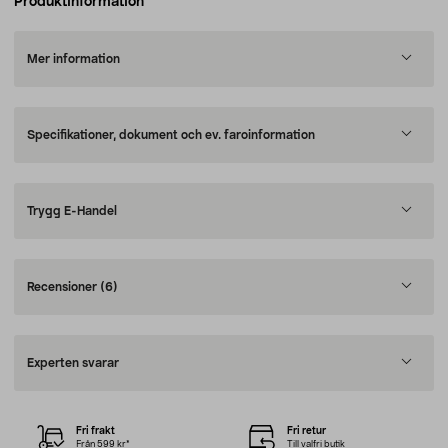
Produktinformation
Mer information
Specifikationer, dokument och ev. faroinformation
Trygg E-Handel
Recensioner
(6)
Experten svarar
Fri frakt
Fri retur
Från 599 kr*
Till valfri butik