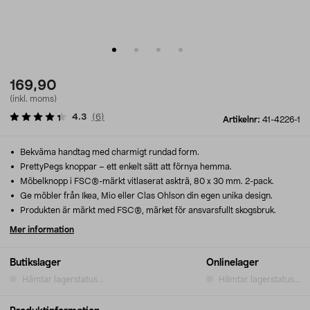
169,90
(inkl. moms)
4.3
(
6
)
Artikelnr:
41-4226-1
Bekväma handtag med charmigt rundad form.
PrettyPegs knoppar – ett enkelt sätt att förnya hemma.
Möbelknopp i FSC®-märkt vitlaserat askträ, 80 x 30 mm. 2-pack.
Ge möbler från Ikea, Mio eller Clas Ohlson din egen unika design.
Produkten är märkt med FSC®, märket för ansvarsfullt skogsbruk.
Mer information
Butikslager
Onlinelager
Hämtar lagerstatus...
Hämtar lagerstatus...