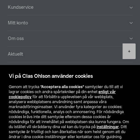
Sidfot
Kundservice
Mitt konto
Om oss
Product
+
Aktuellt
quantity
Våra bolag
Vi på Clas Ohlson använder cookies
Hitta butik
Genom att trycka
”Acceptera alla cookies”
samtycker du till att vi
lagrar cookies och andra spårtekniker på din enhet
enligt vår
cookiepolicy
för att förbättra upplevelsen på vår webbplats,
SE
NO
FI
analysera webbplatsens användning samt anpassa våra
marknadsföringsinsatser. Vi använder fyra kategorier av cookies:
nödvändiga, funktionella, analys och annonsering. För nödvändiga
cookies krävs inte ditt samtycke eftersom dessa cookies är
nödvändiga för att innehållet på webbplatsen ska kunna fungera. Om
du istället vill skräddarsy dina val kan du trycka på
inställningar
. Ditt
samtycke är frivilligt och kan återkallas när som helst genom att du
ändrar i dina cookie-inställningar eller kontaktar oss för guidning.