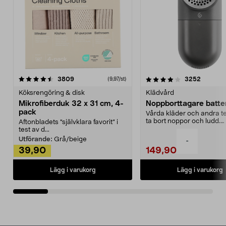
4.0av 5 stjärnor
recensioner
4.5av 5 stjärnor
recensio
3809
3252
(9,97/st)
Köksrengöring & disk
Klädvård
Mikrofiberduk 32 x 31 cm, 4-
Noppborttagare batter
pack
Vårda kläder och andra tex
ta bort noppor och ludd.
Aftonbladets "självklara favorit” i
Noppborttagaren fräs...
test av d...
Utförande:
Grå/beige
-
39,90
149,90
Lägg i varukorg
Lägg i varukorg