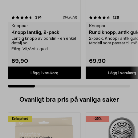
4.5 av 5 stjärnor
recensioner
4.5 av 5 stjärnor
recensione
374
129
(34,95/st)
Knoppar
Knoppar
Knopp lantlig, 2-pack
Rund knopp, antik gul
Lantlig knopp av porslin - en enkel
2-pack. Knopp i antik guld
detalj so...
Modell som passar till möb
luckor och låd...
Färg:
Vit/Antik guld
69,90
69,90
Lägg i varukorg
Lägg i varukorg
Ovanligt bra pris på vanliga saker
Kolla priset
-25%