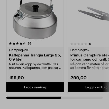
recensioner
4.5av 5 stjärnor
83
recensioner
0
0.0 av 5 stjärnor
Campingkök
Campingkök
Kaffepanna Trangia Large 25,
Primus CampFire ste
0,9 liter
för camping och grill,
mm
Njut av en kopp nykokt kaffe ute i
Nå och vänd maten på gri
naturen. Kaffepanna som passar i
att komma för nära hetta
alla Trangia...
händerna. Primus...
199,90
299,00
Lägg i varukorg
Lägg i varukorg