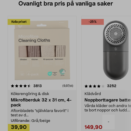
Ovanligt bra pris på vanliga saker
Kolla priset
-25%
4.0av 5 stjärnor
recensioner
4.5av 5 stjärnor
recensio
3813
3252
(9,97/st)
Köksrengöring & disk
Klädvård
Mikrofiberduk 32 x 31 cm, 4-
Noppborttagare batter
pack
Vårda kläder och andra tex
ta bort noppor och ludd.
Aftonbladets "självklara favorit” i
Noppborttagaren fräs...
test av d...
Utförande:
Grå/beige
-
39,90
149,90