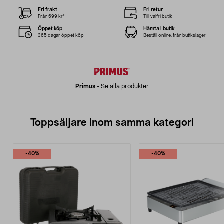
Fri frakt
Fri retur
Från 599 kr*
Till valfri butik
Öppet köp
Hämta i butik
365 dagar öppet köp
Beställ online, från butikslager
Primus
-
Se alla produkter
Toppsäljare inom samma kategori
-40%
-40%