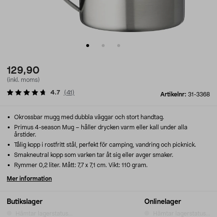
129,90
(inkl. moms)
4.7
(
41
)
Artikelnr:
31-3368
Okrossbar mugg med dubbla väggar och stort handtag.
Primus 4-season Mug – håller drycken varm eller kall under alla
årstider.
Tålig kopp i rostfritt stål, perfekt för camping, vandring och picknick.
Smakneutral kopp som varken tar åt sig eller avger smaker.
Rymmer 0,2 liter. Mått: 7,7 x 7,1 cm. Vikt: 110 gram.
Mer information
Butikslager
Onlinelager
Hämtar lagerstatus...
Hämtar lagerstatus...