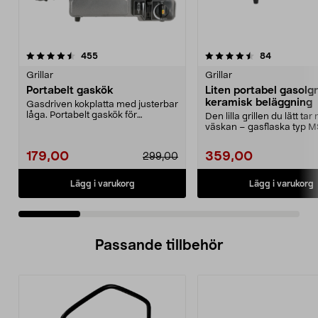
4.5 av 5 stjärnor
recensioner
4.5 av 5 stjärnor
recensione
455
84
Grillar
Grillar
Portabelt gaskök
Liten portabel gasolgr
keramisk beläggning
Gasdriven kokplatta med justerbar
låga. Portabelt gaskök för
Den lilla grillen du lätt tar
matlagning utomhus,...
väskan – gasflaska typ 
säljs separat....
179,00
359,00
299,00
Lägg i varukorg
Lägg i varukorg
Passande tillbehör