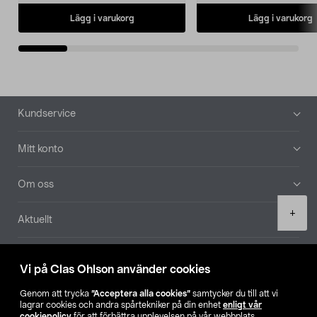
Lägg i varukorg
Lägg i varukorg
Sidfot
Kundservice
Mitt konto
Om oss
Product
+
Aktuellt
quantity
Våra bolag
Vi på Clas Ohlson använder cookies
Hitta butik
Genom att trycka
”Acceptera alla cookies”
samtycker du till att vi
lagrar cookies och andra spårtekniker på din enhet
enligt vår
cookiepolicy
för att förbättra upplevelsen på vår webbplats,