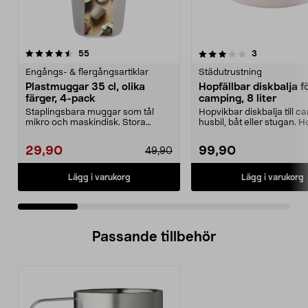
3.5 av 5 stjärnor
recensioner
5.0 av 5 stjärnor
recensioner
55
3
Engångs- & flergångsartiklar
Städutrustning
Plastmuggar 35 cl, olika
Hopfällbar diskbalja f
färger, 4-pack
camping, 8 liter
Staplingsbara muggar som tål
Hopvikbar diskbalja till c
mikro och maskindisk. Stora
husbil, båt eller stugan. H
plastmuggar (350 ml) – ...
diskbalja...
29,90
99,90
49,90
Lägg i varukorg
Lägg i varukorg
Passande tillbehör