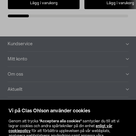
Lägg i varukorg
Lägg i varukorg
Sidfot
Kundservice
Mitt konto
Om oss
Aktuellt
Våra bolag
Vi på Clas Ohlson använder cookies
Hitta butik
Genom att trycka
”Acceptera alla cookies”
samtycker du till att vi
lagrar cookies och andra spårtekniker på din enhet
enligt vår
cookiepolicy
för att förbättra upplevelsen på vår webbplats,
SE
NO
FI
analysera webbplatsens användning samt anpassa våra