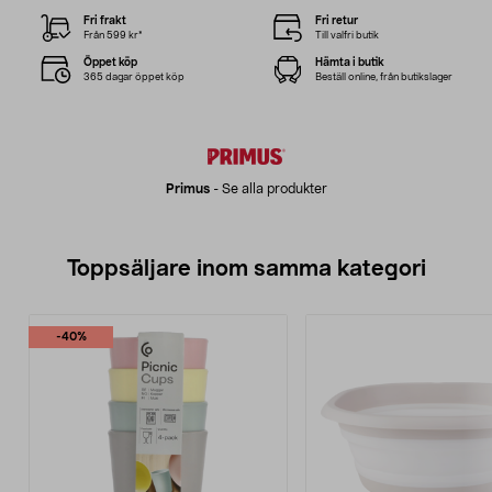
Fri frakt
Fri retur
Från 599 kr*
Till valfri butik
Öppet köp
Hämta i butik
365 dagar öppet köp
Beställ online, från butikslager
Primus
-
Se alla produkter
Toppsäljare inom samma kategori
-40%