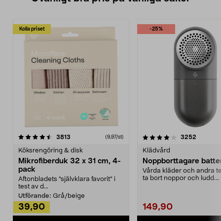
Kolla priset
-25%
4.0av 5 stjärnor
recensioner
4.5av 5 stjärnor
recensio
3813
3252
(9,97/st)
Köksrengöring & disk
Klädvård
Mikrofiberduk 32 x 31 cm, 4-
Noppborttagare batter
pack
Vårda kläder och andra tex
ta bort noppor och ludd.
Aftonbladets "självklara favorit” i
Noppborttagaren fräs...
test av d...
Utförande:
Grå/beige
39,90
149,90