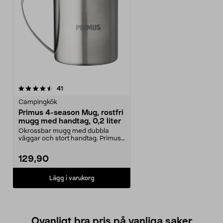
recensioner
41
Campingkök
Primus 4-season Mug, rostfri
mugg med handtag, 0,2 liter
Okrossbar mugg med dubbla
väggar och stort handtag. Primus
4-season Mug – håller...
129,90
Lägg i varukorg
Ovanligt bra pris på vanliga saker