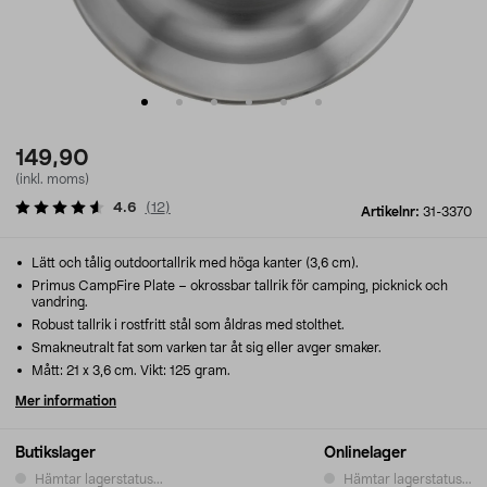
149,90
(inkl. moms)
4.6
(
12
)
Artikelnr:
31-3370
Lätt och tålig outdoortallrik med höga kanter (3,6 cm).
Primus CampFire Plate – okrossbar tallrik för camping, picknick och
vandring.
Robust tallrik i rostfritt stål som åldras med stolthet.
Smakneutralt fat som varken tar åt sig eller avger smaker.
Mått: 21 x 3,6 cm. Vikt: 125 gram.
Mer information
Butikslager
Onlinelager
Hämtar lagerstatus...
Hämtar lagerstatus...