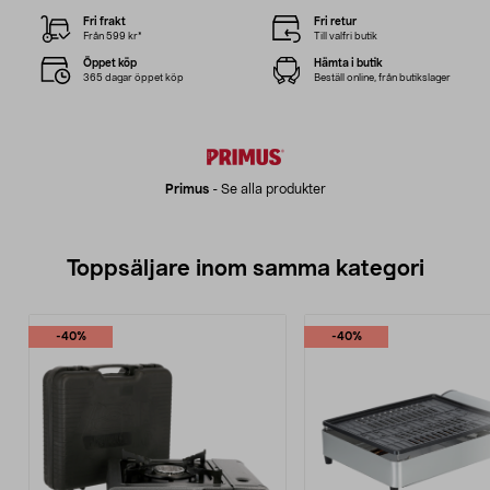
Fri frakt
Fri retur
Från 599 kr*
Till valfri butik
Öppet köp
Hämta i butik
365 dagar öppet köp
Beställ online, från butikslager
Primus
-
Se alla produkter
Toppsäljare inom samma kategori
-40%
-40%