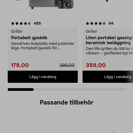
4.5 av 5 stjärnor
recensioner
4.5 av 5 stjärnor
recensione
455
84
Grillar
Grillar
Portabelt gaskök
Liten portabel gasolgr
keramisk beläggning
Gasdriven kokplatta med justerbar
låga. Portabelt gaskök för
Den lilla grillen du lätt tar
matlagning utomhus,...
väskan – gasflaska typ 
säljs separat....
179,00
359,00
299,00
Lägg i varukorg
Lägg i varukorg
Passande tillbehör