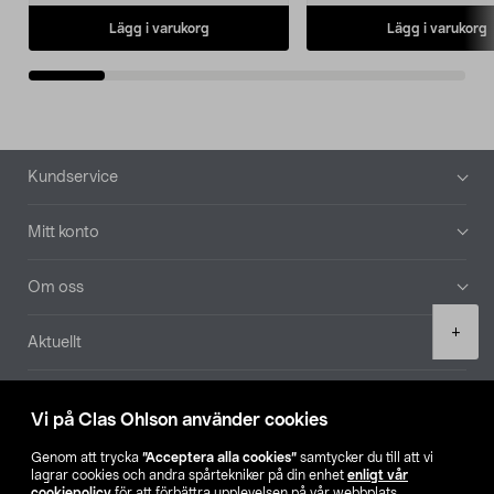
Lägg i varukorg
Lägg i varukorg
Sidfot
Kundservice
Mitt konto
Om oss
Product
+
Aktuellt
quantity
Våra bolag
Vi på Clas Ohlson använder cookies
Hitta butik
Genom att trycka
”Acceptera alla cookies”
samtycker du till att vi
lagrar cookies och andra spårtekniker på din enhet
enligt vår
cookiepolicy
för att förbättra upplevelsen på vår webbplats,