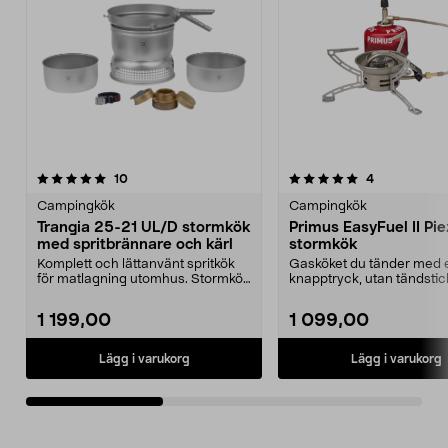
5.0av 5 stjärnor
recensioner
4.5av 5 stjärnor
recensioner
10
4
Campingkök
Campingkök
Trangia 25-21 UL/D stormkök
Primus EasyFuel II Pi
med spritbrännare och kärl
stormkök
Komplett och lättanvänt spritkök
Gasköket du tänder med e
för matlagning utomhus. Stormkök
knapptryck, utan tändstic
Trangia 25–21 ...
Primus EasyFuel ...
1 199,00
1 099,00
Lägg i varukorg
Lägg i varukorg