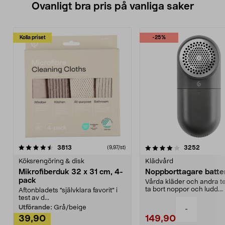
Ovanligt bra pris på vanliga saker
Kolla priset
-25%
4.0av 5 stjärnor
recensioner
4.5av 5 stjärnor
recensio
3813
3252
(9,97/st)
Köksrengöring & disk
Klädvård
Mikrofiberduk 32 x 31 cm, 4-
Noppborttagare batter
pack
Vårda kläder och andra tex
ta bort noppor och ludd.
Aftonbladets "självklara favorit” i
Noppborttagaren fräs...
test av d...
Utförande:
Grå/beige
-
39,90
149,90