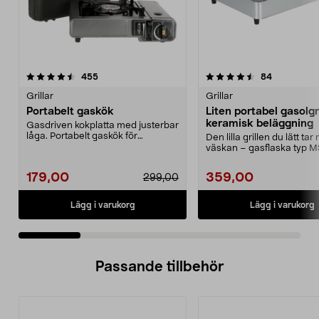
4.5 av 5 stjärnor
recensioner
4.5 av 5 stjärnor
recensione
455
84
Grillar
Grillar
Portabelt gaskök
Liten portabel gasolgr
keramisk beläggning
Gasdriven kokplatta med justerbar
låga. Portabelt gaskök för
Den lilla grillen du lätt tar
matlagning utomhus,...
väskan – gasflaska typ 
säljs separat....
179,00
359,00
299,00
Lägg i varukorg
Lägg i varukorg
Passande tillbehör