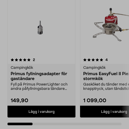
5.0av 5 stjärnor
recensioner
4.0av 5 stjärnor
recensioner
2
4
Campingkök
Campingkök
Primus fyllningsadapter för
Primus EasyFuel II Pi
gaständare
stormkök
Fyll på Primus PowerLighter och
Gasköket du tänder med e
andra påfyllningsbara tändare
knapptryck, utan tändstic
med gas. Primus fy...
Primus EasyFuel ...
149,90
1 099,00
Lägg i varukorg
Lägg i varukorg