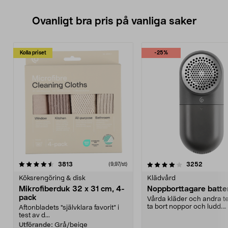
Ovanligt bra pris på vanliga saker
Kolla priset
-25%
4.0av 5 stjärnor
recensioner
4.5av 5 stjärnor
recensio
3813
3252
(9,97/st)
Köksrengöring & disk
Klädvård
Mikrofiberduk 32 x 31 cm, 4-
Noppborttagare batter
pack
Vårda kläder och andra tex
ta bort noppor och ludd.
Aftonbladets "självklara favorit” i
Noppborttagaren fräs...
test av d...
Utförande:
Grå/beige