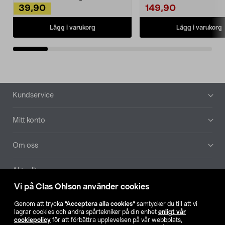
39,90
149,90
Lägg i varukorg
Lägg i varukorg
Sidfot
Kundservice
Mitt konto
Om oss
Aktuellt
Vi på Clas Ohlson använder cookies
Våra bolag
Genom att trycka
”Acceptera alla cookies”
samtycker du till att vi
lagrar cookies och andra spårtekniker på din enhet
enligt vår
Hitta butik
cookiepolicy
för att förbättra upplevelsen på vår webbplats,