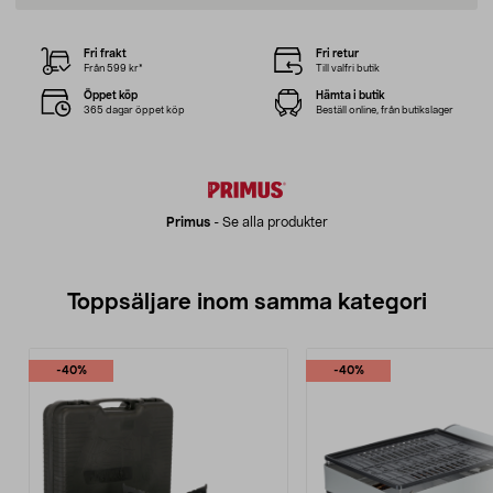
Fri frakt
Fri retur
Från 599 kr*
Till valfri butik
Öppet köp
Hämta i butik
365 dagar öppet köp
Beställ online, från butikslager
Primus
-
Se alla produkter
Toppsäljare inom samma kategori
-40%
-40%