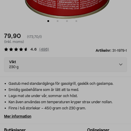
79,90
(173,70/l)
(inkl. moms)
4.6
(
498
)
Artikelnr:
31-1979-1
Select
Vikt
variant
230 g
Gastub med standardgänga för gasolgrill, gaskök och gaslampa.
Smidig gasbehållare som är lätt att ta med.
Laga mat ute under vår, sommar och höst.
Kan även användas om temperaturen kryper strax under nollan.
Finns i två storlekar – 450 gram och 230 gram.
Mer information
Butikslager
Onlinelager