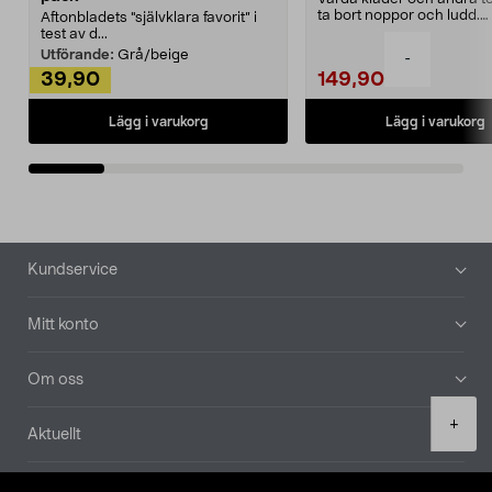
ta bort noppor och ludd.
Aftonbladets "självklara favorit” i
Noppborttagaren fräs...
test av d...
Utförande:
Grå/beige
-
39,90
149,90
Lägg i varukorg
Lägg i varukorg
Sidfot
Kundservice
Mitt konto
Om oss
Product
+
Aktuellt
quantity
Våra bolag