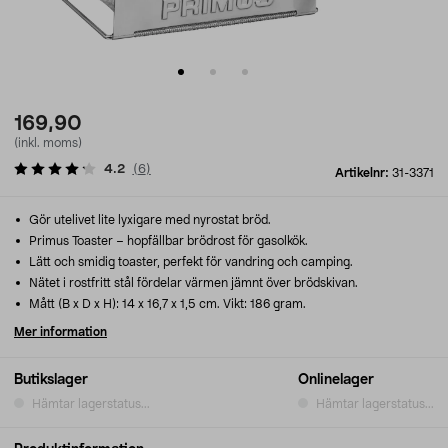
169,90
(inkl. moms)
4.2
(
6
)
Artikelnr:
31-3371
Gör utelivet lite lyxigare med nyrostat bröd.
Primus Toaster – hopfällbar brödrost för gasolkök.
Lätt och smidig toaster, perfekt för vandring och camping.
Nätet i rostfritt stål fördelar värmen jämnt över brödskivan.
Mått (B x D x H): 14 x 16,7 x 1,5 cm. Vikt: 186 gram.
Mer information
Butikslager
Onlinelager
Hämtar lagerstatus...
Hämtar lagerstatus...