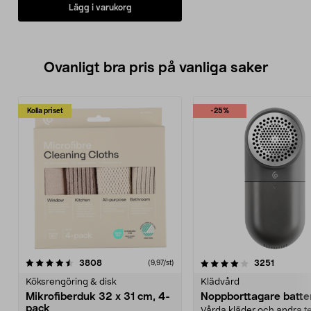
Lägg i varukorg
Ovanligt bra pris på vanliga saker
Kolla priset
-25%
4.0av 5 stjärnor
recensioner
4.5av 5 stjärnor
recensio
3808
3251
(9,97/st)
Köksrengöring & disk
Klädvård
Mikrofiberduk 32 x 31 cm, 4-
Noppborttagare batter
pack
Vårda kläder och andra tex