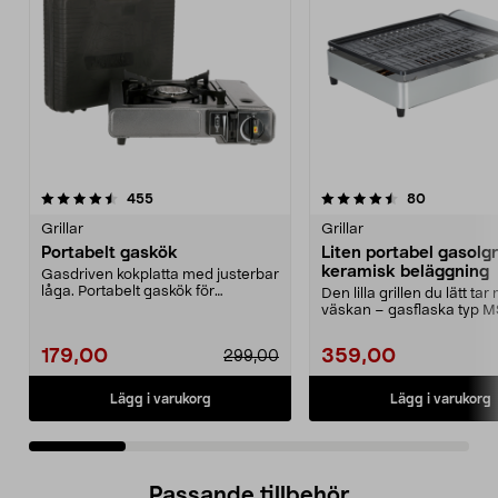
4.5 av 5 stjärnor
recensioner
4.5 av 5 stjärnor
recensione
455
80
Grillar
Grillar
Portabelt gaskök
Liten portabel gasolgr
keramisk beläggning
Gasdriven kokplatta med justerbar
låga. Portabelt gaskök för
Den lilla grillen du lätt tar
matlagning utomhus,...
väskan – gasflaska typ 
säljs separat....
179,00
359,00
299,00
Lägg i varukorg
Lägg i varukorg
Passande tillbehör