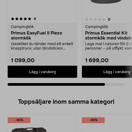
recensioner
4
recensioner
0
0.0 av 5 stjärnor
Campingkök
Campingkök
Primus EasyFuel II Piezo
Primus Essential Kit
stormkök
stormkök med vindsk
Gasköket du tänder med ett enkelt
Laga mat i naturen för 2–
knapptryck, utan tändstickor.
personer – på utflykt, van
Primus EasyFuel ...
och campingtur. Primu...
1 099,00
1 699,00
Lägg i varukorg
Lägg i varukorg
Toppsäljare inom samma kategori
-40%
-40%