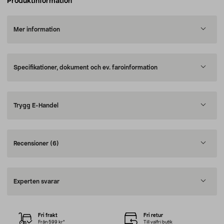
Produktinformation
Mer information
Specifikationer, dokument och ev. faroinformation
Trygg E-Handel
Recensioner
(6)
Experten svarar
Fri frakt
Fri retur
Från 599 kr*
Till valfri butik