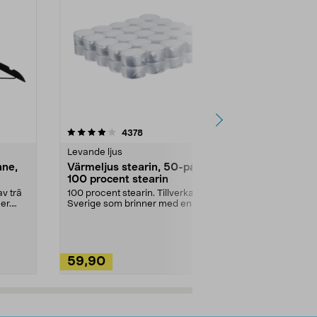
4.5av 5 stjärnor
recensioner
4.5
4378
2
Levande ljus
Rengöringsm
nne,
Värmeljus stearin, 50-pack,
Bikarbonat
100 procent stearin
Ett allsidigt 
städning och 
v trä
100 procent stearin. Tillverkade i
ute. Städa med
er.
Sverige som brinner med en
vacker och sotfri ...
59,90
49,90
Lägg i varukorg
Lägg