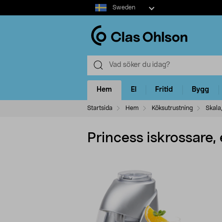
Select
Sweden
market
Hem
El
Fritid
Bygg
Startsida
Hem
Köksutrustning
Skala
Princess iskrossare,