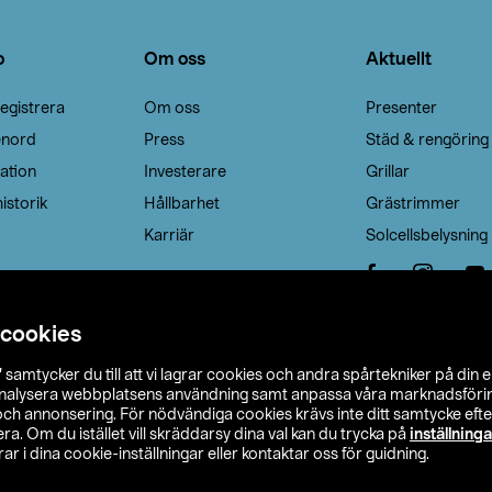
o
Om oss
Aktuellt
egistrera
Om oss
Presenter
enord
Press
Städ & rengöring
ation
Investerare
Grillar
istorik
Hållbarhet
Grästrimmer
Karriär
Solcellsbelysning
 cookies
”
samtycker du till att vi lagrar cookies och andra spårtekniker på din 
analysera webbplatsens användning samt anpassa våra marknadsförings
 och annonsering. För nödvändiga cookies krävs inte ditt samtycke ef
a. Om du istället vill skräddarsy dina val kan du trycka på
inställninga
r i dina cookie-inställningar eller kontaktar oss för guidning.
s Ohlson
Köpvillkor
Privacy statement
Klubbvillkor
H