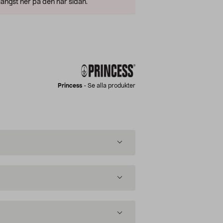
ängst ner på den här sidan.
Princess
-
Se alla produkter