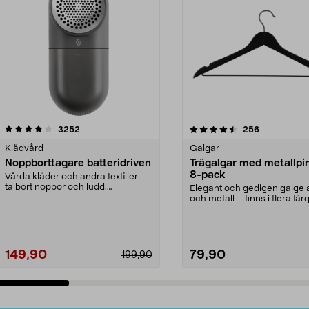
4.5av 5 stjärnor
recensioner
4.0av 5 stjärnor
recensioner
3252
256
Klädvård
Galgar
Noppborttagare batteridriven
Trägalgar med metallpi
8-pack
Vårda kläder och andra textilier –
ta bort noppor och ludd.
Elegant och gedigen galge a
Noppborttagaren fräs...
och metall – finns i flera färg
Galge med sv...
149,90
79,90
199,90
Lägg i varukorg
Lägg i varukorg