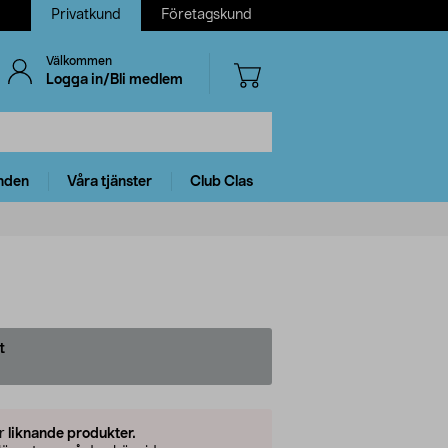
Privatkund
Företagskund
Välkommen
Logga in/Bli medlem
nden
Våra tjänster
Club Clas
t
er
liknande produkter.