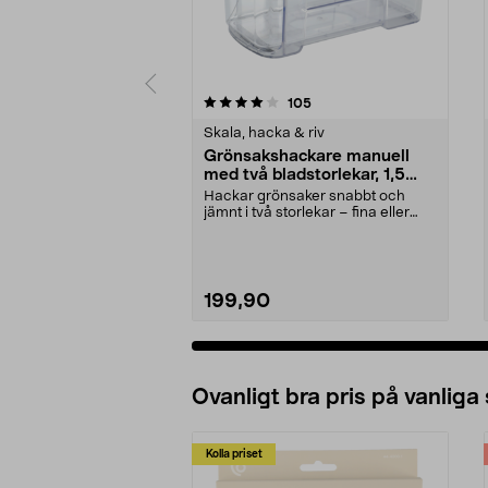
0 av 5 stjärnor
3.5 av 5 stjärnor
recensioner
105
Skala, hacka & riv
Grönsakshackare manuell
med två bladstorlekar, 1,5
liter
Hackar grönsaker snabbt och
jämnt i två storlekar – fina eller
grova bitar. Manu...
199,90
Ovanligt bra pris på vanliga
Kolla priset