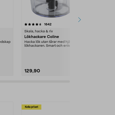
4.5 av 5 stjärnor
recensioner
4.5
1642
9
Skala, hacka & riv
Skala, hacka 
Lökhackare Coline
Äppelskalar
redskap
Hacka lök utan tårar med hjälp av
Skala, skiva 
lökhackaren. Smart och enkel
ett moment. 
dragfunktion. För...
tunna fina s...
129,90
199,90
Kolla priset
Multibuy