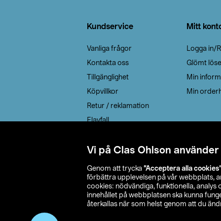
Sidfot
Kundservice
Mitt kont
Vanliga frågor
Logga in/R
Kontakta oss
Glömt lös
Tillgänglighet
Min inform
Köpvillkor
Min orderh
Retur / reklamation
Elavfall
Cookie policy
Leveransalternativ
Vi på Clas Ohlson använder
Genom att trycka
”Acceptera alla cookies
förbättra upplevelsen på vår webbplats, 
cookies: nödvändiga, funktionella, analys
innehållet på webbplatsen ska kunna funger
återkallas när som helst genom att du ändra
© 2026 Cla