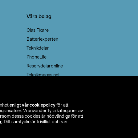
Våra bolag
Clas Fixare
Batteriexperten
Teknikdelar
PhoneLife
Reservdelaronline
Teknikmagasinet
enhet
enligt vår cookiepolicy
för att
insatser. Vi använder fyra kategorier av
tersom dessa cookies är nödvändiga för att
r
. Ditt samtycke är frivilligt och kan
itta butik