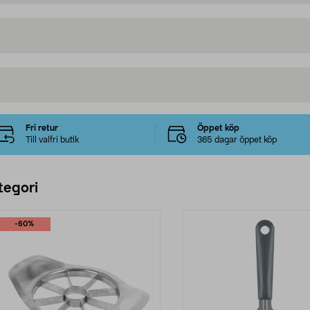
Fri retur
Öppet köp
Till valfri butik
365 dagar öppet köp
tegori
-60%