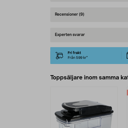
Recensioner
(9)
Experten svarar
Fri frakt
Från 599 kr*
Toppsäljare inom samma ka