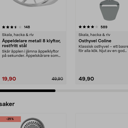
4.0 av 5 stjärnor
recensioner
4.5 av 5 stjärnor
recensioner
148
589
Skala, hacka & riv
Skala, hacka & riv
Äppeldelare metall 8 klyftor,
Osthyvel Coline
rostfritt stål
Klassisk osthyvel – ett bas
för alla kök. Njut av en god
Skär äpplen i jämna äppelklyftor
ostsmörgås till ...
på sekunder. Äppelskärare som
delar äpplet i 8 ...
19,90
49,90
49,90
 saker
-25%