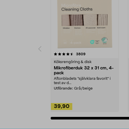
5av 5 stjärnor
4.0av 5 stjärnor
recensioner
3809
Köksrengöring & disk
Mikrofiberduk 32 x 31 cm, 4-
pack
Aftonbladets "självklara favorit” i
test av d...
Utförande:
Grå/beige
39,90
Lägg i varukorg