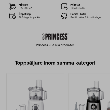
Fri frakt
Fri retur
Från 599 kr*
Till valfri butik
Öppet köp
Hämta i butik
365 dagar öppet köp
Beställ online, från butikslager
Princess
-
Se alla produkter
Toppsäljare inom samma kategori