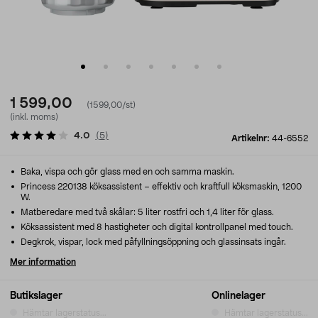
1 599,00
(1599,00/st)
(inkl. moms)
4.0
(
5
)
Artikelnr:
44-6552
Baka, vispa och gör glass med en och samma maskin.
Princess 220138 köksassistent – effektiv och kraftfull köksmaskin, 1200
W.
Matberedare med två skålar: 5 liter rostfri och 1,4 liter för glass.
Köksassistent med 8 hastigheter och digital kontrollpanel med touch.
Degkrok, vispar, lock med påfyllningsöppning och glassinsats ingår.
Mer information
Butikslager
Onlinelager
Hämtar lagerstatus...
Hämtar lagerstatus...