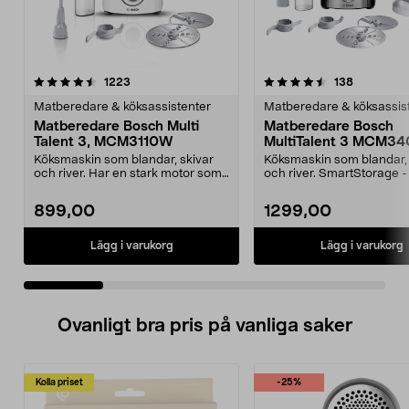
4.5 av 5 stjärnor
recensioner
3.0 av 5 stjärnor
recensione
1223
138
Matberedare & köksassistenter
Matberedare & köksassis
Matberedare Bosch Multi
Matberedare Bosch
Talent 3, MCM3110W
MultiTalent 3 MCM3
Köksmaskin som blandar, skivar
Köksmaskin som blandar, 
och river. Har en stark motor som
och river. SmartStorage -
gör matlagning ...
alla tillbehör ...
899,00
1299,00
Lägg i varukorg
Lägg i varukorg
Ovanligt bra pris på vanliga saker
Kolla priset
-25%