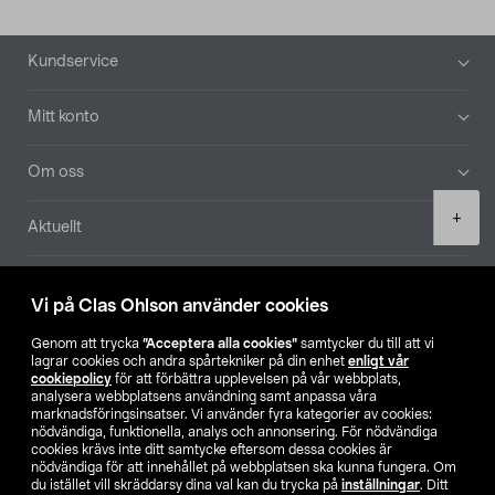
Sidfot
Kundservice
Mitt konto
Om oss
Product
+
Aktuellt
quantity
Våra bolag
Vi på Clas Ohlson använder cookies
Hitta butik
Genom att trycka
”Acceptera alla cookies”
samtycker du till att vi
lagrar cookies och andra spårtekniker på din enhet
enligt vår
cookiepolicy
för att förbättra upplevelsen på vår webbplats,
SE
NO
FI
analysera webbplatsens användning samt anpassa våra
marknadsföringsinsatser. Vi använder fyra kategorier av cookies:
nödvändiga, funktionella, analys och annonsering. För nödvändiga
cookies krävs inte ditt samtycke eftersom dessa cookies är
nödvändiga för att innehållet på webbplatsen ska kunna fungera. Om
du istället vill skräddarsy dina val kan du trycka på
inställningar
. Ditt