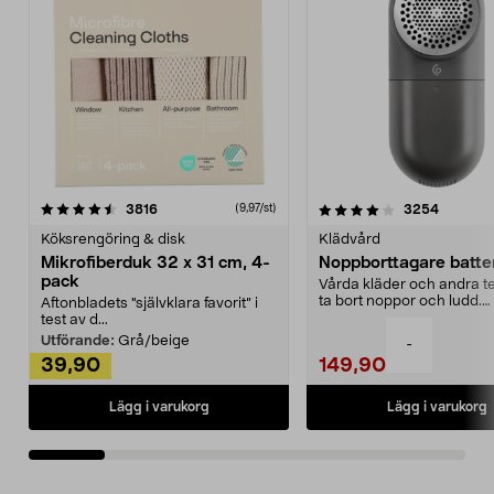
4.0av 5 stjärnor
recensioner
4.5av 5 stjärnor
recensio
3816
3254
(9,97/st)
Köksrengöring & disk
Klädvård
Mikrofiberduk 32 x 31 cm, 4-
Noppborttagare batter
pack
Vårda kläder och andra tex
ta bort noppor och ludd.
Aftonbladets "självklara favorit” i
Noppborttagaren fräs...
test av d...
Utförande:
Grå/beige
-
39,90
149,90
Lägg i varukorg
Lägg i varukorg