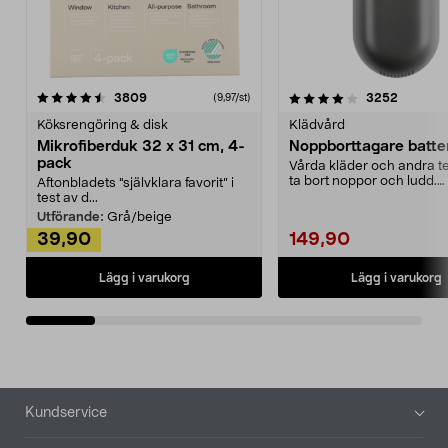
4.0av 5 stjärnor
recensioner
4.5av 5 stjärnor
recensio
3809
3252
(9,97/st)
Köksrengöring & disk
Klädvård
Mikrofiberduk 32 x 31 cm, 4-
Noppborttagare batter
pack
Vårda kläder och andra tex
ta bort noppor och ludd.
Aftonbladets "självklara favorit” i
Noppborttagaren fräs...
test av d...
Utförande:
Grå/beige
39,90
149,90
Lägg i varukorg
Lägg i varukorg
Sidfot
Kundservice