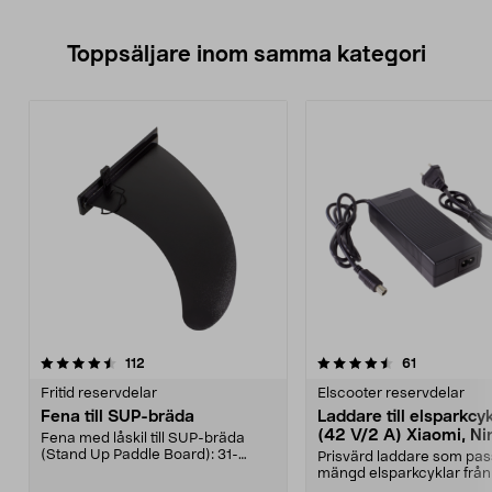
Toppsäljare inom samma kategori
4.5 av 5 stjärnor
recensioner
4.5 av 5 stjärnor
recensioner
112
61
Fritid reservdelar
Elscooter reservdelar
Fena till SUP-bräda
Laddare till elsparkcy
(42 V/2 A) Xiaomi, Ni
Fena med låskil till SUP-bräda
E-Way m.fl.
(Stand Up Paddle Board): 31-
Prisvärd laddare som pas
974331-2059, E11 Pass...
mängd elsparkcyklar från
Ninebot och E-Wa...