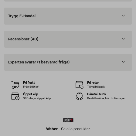
Trygg E-Handel
Recensioner
(40)
Experten svarar
(1 besvarad fråga)
Fri frakt
Fri retur
Från 599 kr*
Till valfri butik
Öppet köp
Hämta i butik
365 dagar öppet köp
Beställ online, från butikslager
Weber
-
Se alla produkter