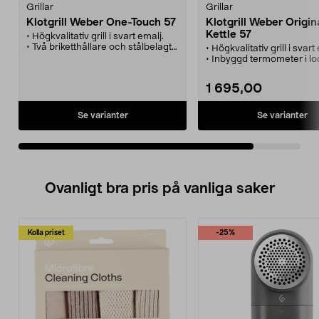
Grillar
Grillar
Klotgrill Weber One-Touch 57
Klotgrill Weber Origin
Kettle 57
• Högkvalitativ grill i svart emalj.
• Två briketthållare och stålbelagt
• Högkvalitativ grill i svart
grillgaller.
• Inbyggd termometer i lo
• One-Touch rengöringssystem i
• Två briketthållare och st
aluminiumbelagt stål.
grillgaller.
1 695,00
• Krossäkra allvädershjul.
• One-Touch rengöringss
• Askfat och ventil i aluminium.
• Krossäkra allvädershjul.
• Askfat och ventil i alumi
Se varianter
Se varianter
Ovanligt bra pris på vanliga saker
Kolla priset
-25%