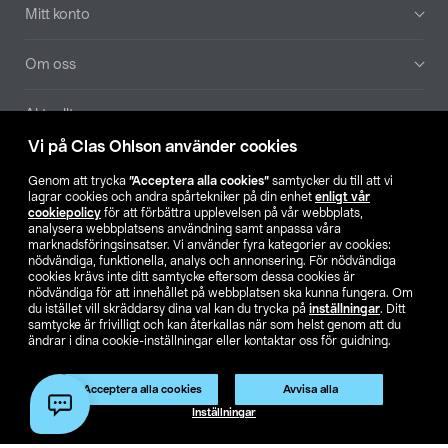
Mitt konto
Om oss
Aktuellt
Vi på Clas Ohlson använder cookies
Våra bolag
Genom att trycka
”Acceptera alla cookies”
samtycker du till att vi
lagrar cookies och andra spårtekniker på din enhet
enligt vår
Hitta butik
cookiepolicy
för att förbättra upplevelsen på vår webbplats,
analysera webbplatsens användning samt anpassa våra
marknadsföringsinsatser. Vi använder fyra kategorier av cookies:
nödvändiga, funktionella, analys och annonsering. För nödvändiga
SE
NO
FI
cookies krävs inte ditt samtycke eftersom dessa cookies är
nödvändiga för att innehållet på webbplatsen ska kunna fungera. Om
du istället vill skräddarsy dina val kan du trycka på
inställningar
. Ditt
samtycke är frivilligt och kan återkallas när som helst genom att du
ändrar i dina cookie-inställningar eller kontaktar oss för guidning.
Acceptera alla cookies
Avvisa alla
Köpvillkor
Privacy statement
Klubbvillkor
För företag
Inställningar
Ändra till priser exklusive moms