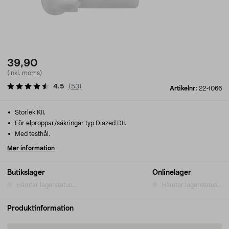
39,90
(inkl. moms)
4.5
(
53
)
Artikelnr:
22-1066
Storlek KII.
För elproppar/säkringar typ Diazed DII.
Med testhål.
Mer information
Butikslager
Onlinelager
Hämtar lagerstatus...
Hämtar lagerstatus...
Produktinformation