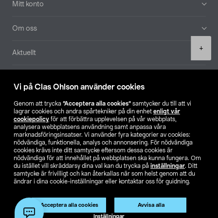
Mitt konto
Om oss
Product
+
Aktuellt
quantity
Våra bolag
Vi på Clas Ohlson använder cookies
Hitta butik
Genom att trycka
”Acceptera alla cookies”
samtycker du till att vi
lagrar cookies och andra spårtekniker på din enhet
enligt vår
cookiepolicy
för att förbättra upplevelsen på vår webbplats,
SE
NO
FI
analysera webbplatsens användning samt anpassa våra
marknadsföringsinsatser. Vi använder fyra kategorier av cookies:
nödvändiga, funktionella, analys och annonsering. För nödvändiga
cookies krävs inte ditt samtycke eftersom dessa cookies är
nödvändiga för att innehållet på webbplatsen ska kunna fungera. Om
du istället vill skräddarsy dina val kan du trycka på
inställningar
. Ditt
samtycke är frivilligt och kan återkallas när som helst genom att du
ändrar i dina cookie-inställningar eller kontaktar oss för guidning.
Köpvillkor
Privacy statement
Klubbvillkor
För företag
Ändra till priser exklusive moms
Acceptera alla cookies
Avvisa alla
Lägg i varukorg
(1)
Inställningar