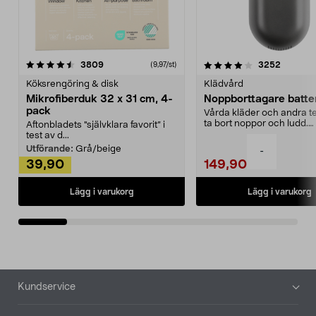
4.0av 5 stjärnor
recensioner
4.5av 5 stjärnor
recensio
3809
3252
(9,97/st)
Köksrengöring & disk
Klädvård
Mikrofiberduk 32 x 31 cm, 4-
Noppborttagare batter
pack
Vårda kläder och andra tex
ta bort noppor och ludd.
Aftonbladets "självklara favorit” i
Noppborttagaren fräs...
test av d...
Utförande:
Grå/beige
-
39,90
149,90
Lägg i varukorg
Lägg i varukorg
Sidfot
Kundservice