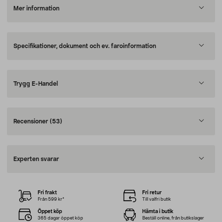
Mer information
Specifikationer, dokument och ev. faroinformation
Trygg E-Handel
Recensioner
(53)
Experten svarar
Fri frakt
Fri retur
Från 599 kr*
Till valfri butik
Öppet köp
Hämta i butik
365 dagar öppet köp
Beställ online, från butikslager