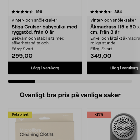
4.5 av 5 stjärnor
recensioner
4.0 av 5 stjärnor
recension
196
384
Vinter- och snöleksaker
Vinter- och snöleksaker
Stiga Cruiser babypulka med
Åkmadrass 115 x 50 x
ryggstöd, från 0 år
cm, från 3 år
Bekväm och stabil sits med
Enkel och lättåkt åkmadra
säkerhetsbälte och...
roliga stunde...
Färg:
Svart
Färg:
Svart
299,00
349,00
Lägg i varukorg
Lägg i varukorg
Ovanligt bra pris på vanliga saker
Kolla priset
-25%