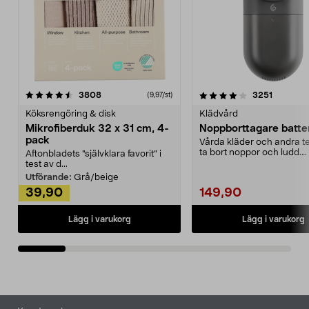
4.0av 5 stjärnor
recensioner
4.5av 5 stjärnor
recensio
3808
3251
(9,97/st)
Köksrengöring & disk
Klädvård
Mikrofiberduk 32 x 31 cm, 4-
Noppborttagare batter
pack
Vårda kläder och andra tex
ta bort noppor och ludd.
Aftonbladets "självklara favorit” i
Noppborttagaren fräs...
test av d...
Utförande:
Grå/beige
39,90
149,90
Lägg i varukorg
Lägg i varukorg
Sidfot