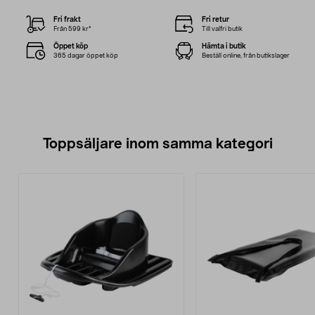
Fri frakt
Fri retur
Från 599 kr*
Till valfri butik
Öppet köp
Hämta i butik
365 dagar öppet köp
Beställ online, från butikslager
Toppsäljare inom samma kategori