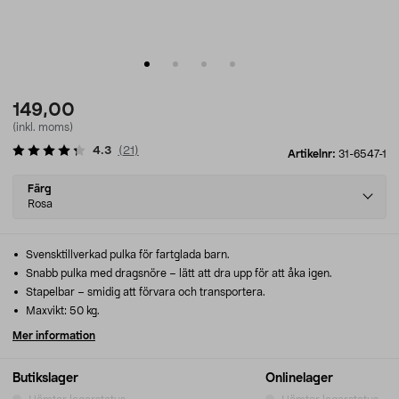
149,00
(inkl. moms)
4.3
(
21
)
Artikelnr:
31-6547-1
Select
Färg
variant
Rosa
Svensktillverkad pulka för fartglada barn.
Snabb pulka med dragsnöre – lätt att dra upp för att åka igen.
Stapelbar – smidig att förvara och transportera.
Maxvikt: 50 kg.
Mer information
Butikslager
Onlinelager