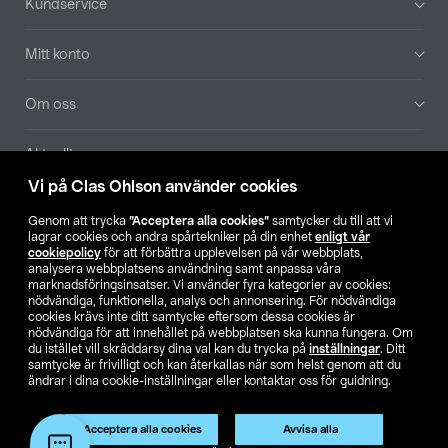
Kundservice
Mitt konto
Om oss
Aktuellt
Vi på Clas Ohlson använder cookies
Våra bolag
Genom att trycka
”Acceptera alla cookies”
samtycker du till att vi
lagrar cookies och andra spårtekniker på din enhet
enligt vår
Hitta butik
cookiepolicy
för att förbättra upplevelsen på vår webbplats,
analysera webbplatsens användning samt anpassa våra
marknadsföringsinsatser. Vi använder fyra kategorier av cookies:
nödvändiga, funktionella, analys och annonsering. För nödvändiga
SE
NO
FI
cookies krävs inte ditt samtycke eftersom dessa cookies är
nödvändiga för att innehållet på webbplatsen ska kunna fungera. Om
du istället vill skräddarsy dina val kan du trycka på
inställningar
. Ditt
samtycke är frivilligt och kan återkallas när som helst genom att du
ändrar i dina cookie-inställningar eller kontaktar oss för guidning.
Acceptera alla cookies
Avvisa alla
Köpvillkor
Privacy statement
Klubbvillkor
För företag