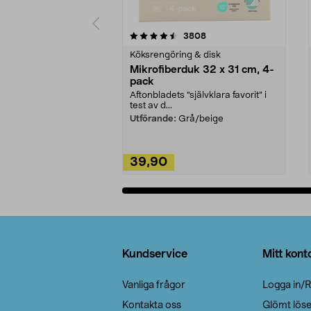
5av 5 stjärnor
4.0av 5 stjärnor
recensioner
3808
Köksrengöring & disk
Mikrofiberduk 32 x 31 cm, 4-
pack
Aftonbladets "självklara favorit” i
test av d...
Utförande:
Grå/beige
39,90
Lägg i varukorg
Sidfot
Kundservice
Mitt kont
Vanliga frågor
Logga in/R
Kontakta oss
Glömt lös