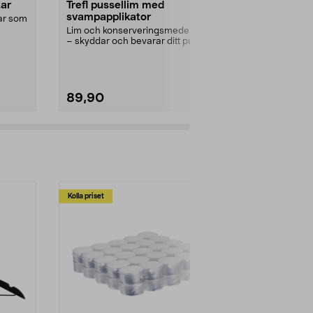
tar
Trefl pussellim med
Trefl Prime
svampapplikator
bitar, 133,
tar som
Lim och konserveringsmedel i ett
Stort pussel 
– skyddar och bevarar ditt pussel.
riktig utmaning
Trefl pussel...
Utförande:
Pi
Gallery
89,90
469,00
Kolla priset
Multibuy