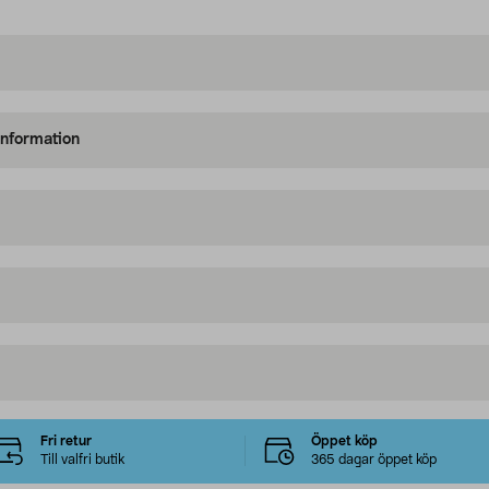
information
Fri retur
Öppet köp
Till valfri butik
365 dagar öppet köp