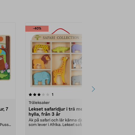
-40%
recensioner
1
0.0 av 5 stjärnor
Träleksaker
Pedagogisk &
ur, 7
Lekset safaridjur i trä med
Aktivitetsl
hylla, från 3 år
för barn frå
Åk på safari och lär känna djuren
Snurra, räkna, 
 Pussel
som lever i Afrika. Lekset safaridjur
rolig leksak 
i trä – ...
och inlärning..