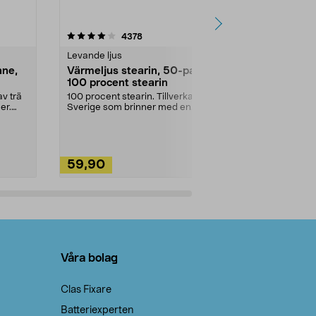
4.5av 5 stjärnor
recensioner
4.5
4378
2
Levande ljus
Rengöringsm
nne,
Värmeljus stearin, 50-pack,
Bikarbonat
100 procent stearin
Ett allsidigt 
städning och 
v trä
100 procent stearin. Tillverkade i
ute. Städa med
er.
Sverige som brinner med en
vacker och sotfri ...
59,90
49,90
Lägg i varukorg
Lägg
Våra bolag
Clas Fixare
Batteriexperten