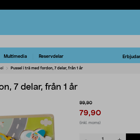
Multimedia
Reservdelar
Erbjuda
el
Pussel i trä med fordon, 7 delar, från 1 år
n, 7 delar, från 1 år
99,90
79,90
(inkl. moms)
Product