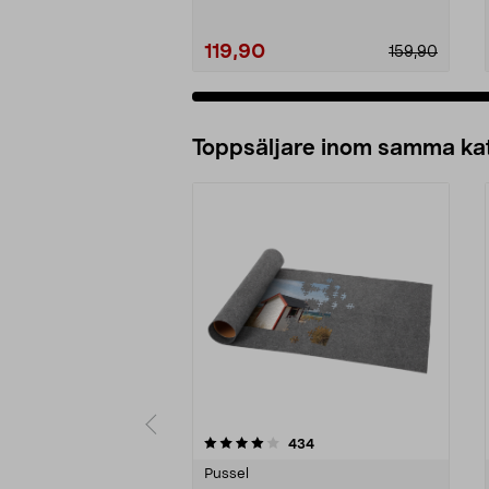
119,90
159,90
Lägg i varukorg
Toppsäljare inom samma ka
0 av 5 stjärnor
4.5 av 5 stjärnor
recensioner
434
Pussel