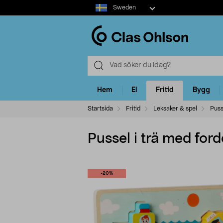
Select
Sweden
market
Hem
El
Fritid
Bygg
Startsida
Fritid
Leksaker & spel
Puss
Pussel i trä med fordo
-20%