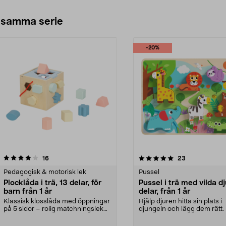
 samma serie
-20%
5.0av 5 stjärnor
recensioner
3.0av 5 stjärnor
recensioner
16
23
Pedagogisk & motorisk lek
Pussel
Plocklåda i trä, 13 delar, för
Pussel i trä med vilda dj
barn från 1 år
delar, från 1 år
Klassisk klosslåda med öppningar
Hjälp djuren hitta sin plats i
på 5 sidor – rolig matchningslek
djungeln och lägg dem rätt.
för småbarn. P...
i trä med färg...