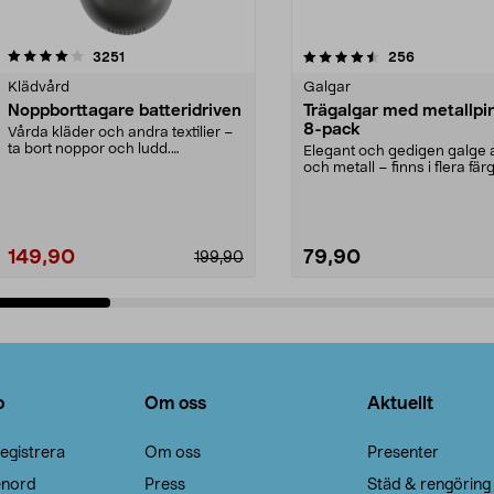
4.5av 5 stjärnor
recensioner
4.0av 5 stjärnor
recensioner
3251
256
Klädvård
Galgar
Noppborttagare batteridriven
Trägalgar med metallpi
8-pack
Vårda kläder och andra textilier –
ta bort noppor och ludd.
Elegant och gedigen galge a
Noppborttagaren fräs...
och metall – finns i flera färg
Galge med sv...
149,90
79,90
199,90
Lägg i varukorg
Lägg i varukorg
o
Om oss
Aktuellt
egistrera
Om oss
Presenter
enord
Press
Städ & rengöring