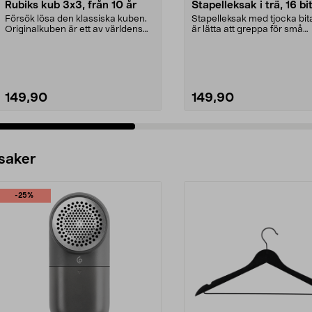
Rubiks kub 3x3, från 10 år
Stapelleksak i trä, 16 bi
Försök lösa den klassiska kuben.
Stapelleksak med tjocka bi
Originalkuben är ett av världens
är lätta att greppa för små
mest kända pus...
barnfingrar. 16 bi...
149,90
149,90
 saker
-25%