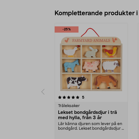
Kompletterande produkter i
-25%
0av 5 stjärnor
4.0av 5 stjärnor
recensioner
5
Träleksaker
Lekset bondgårdsdjur i trä
med hylla, från 3 år
Lär känna djuren som lever på en
bondgård. Lekset bondgårdsdjur i
trä – med en h...