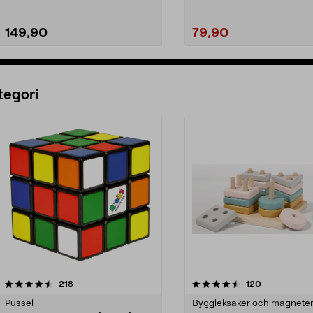
149,90
79,90
Lägg i varukorg
Lägg i varukorg
tegori
4.5 av 5 stjärnor
recensioner
4.5 av 5 stjärnor
recensioner
218
120
Pussel
Byggleksaker och magnete