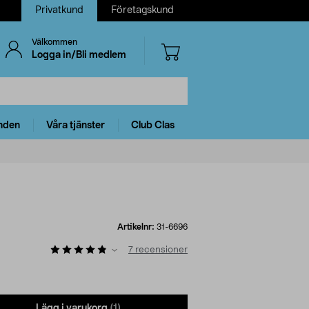
Privatkund
Företagskund
Välkommen
Logga in/Bli medlem
nden
Våra tjänster
Club Clas
Artikelnr:
31-6696
7
recensioner
Lägg i varukorg
(1)