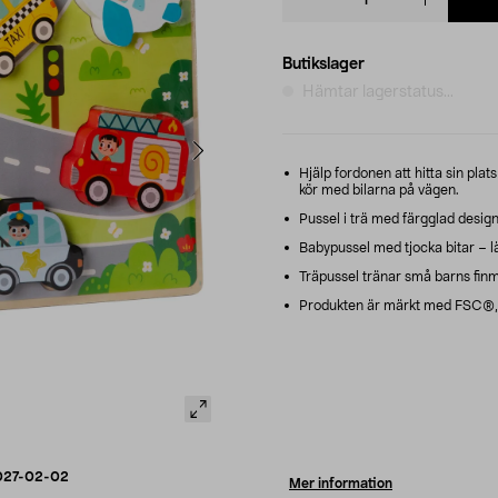
quantity
Butikslager
Hämtar lagerstatus...
Hjälp fordonen att hitta sin plats
kör med bilarna på vägen.
Pussel i trä med färgglad design 
Babypussel med tjocka bitar – l
Träpussel tränar små barns finm
Produkten är märkt med FSC®, m
027-02-02
Mer information