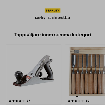
Stanley
-
Se alla produkter
Toppsäljare inom samma kategori
3.5 av 5 stjärnor
recensioner
4.0 av 5 stjärnor
recensione
37
62