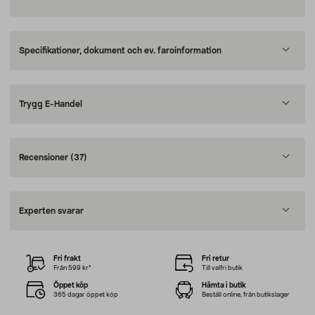
Specifikationer, dokument och ev. faroinformation
Trygg E-Handel
Recensioner
(37)
Experten svarar
Fri frakt
Fri retur
Från 599 kr*
Till valfri butik
Öppet köp
Hämta i butik
365 dagar öppet köp
Beställ online, från butikslager