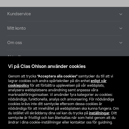
Sidfot
Kundservice
Mitt konto
Om oss
Aktuellt
Vi på Clas Ohlson använder cookies
Våra bolag
Genom att trycka
”Acceptera alla cookies”
samtycker du till att vi
lagrar cookies och andra spårtekniker på din enhet
enligt vår
Hitta butik
cookiepolicy
för att förbättra upplevelsen på vår webbplats,
analysera webbplatsens användning samt anpassa våra
marknadsföringsinsatser. Vi använder fyra kategorier av cookies:
nödvändiga, funktionella, analys och annonsering. För nödvändiga
SE
NO
FI
cookies krävs inte ditt samtycke eftersom dessa cookies är
nödvändiga för att innehållet på webbplatsen ska kunna fungera. Om
du istället vill skräddarsy dina val kan du trycka på
inställningar
. Ditt
samtycke är frivilligt och kan återkallas när som helst genom att du
ändrar i dina cookie-inställningar eller kontaktar oss för guidning.