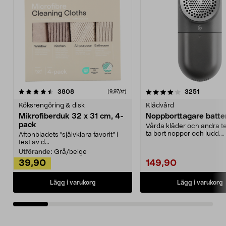
4.0av 5 stjärnor
recensioner
4.5av 5 stjärnor
recensio
3808
3251
(9,97/st)
Köksrengöring & disk
Klädvård
Mikrofiberduk 32 x 31 cm, 4-
Noppborttagare batter
pack
Vårda kläder och andra tex
ta bort noppor och ludd.
Aftonbladets "självklara favorit” i
Noppborttagaren fräs...
test av d...
Utförande:
Grå/beige
39,90
149,90
Lägg i varukorg
Lägg i varukorg