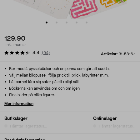
129,90
(inkl. moms)
4.4
(
94
)
Artikelnr:
31-5816-1
Box med 4 pysselböcker och en penna som går att sudda.
Välj mellan bildpussel, följa prick till prick, labyrinter m.m.
Låt barnet lära sig saker på ett roligt sätt.
Böckerna kan användas om och om igen.
Fina bilder på olika figurer.
Mer information
Butikslager
Onlinelager
Hämtar lagerstatus...
Hämtar lagerstatus...