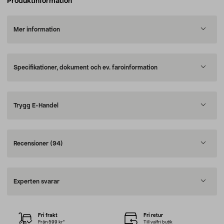
Produktinformation
Mer information
Specifikationer, dokument och ev. faroinformation
Trygg E-Handel
Recensioner
(94)
Experten svarar
Fri frakt
Fri retur
Från 599 kr*
Till valfri butik