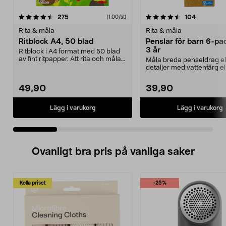
4.5 av 5 stjärnor
recensioner
4.0 av 5 stjärnor
recension
275
104
(1,00/st)
Rita & måla
Rita & måla
Ritblock A4, 50 blad
Penslar för barn 6-pac
3 år
Ritblock i A4 format med 50 blad
av fint ritpapper. Att rita och måla
Måla breda penseldrag el
stimulerar...
detaljer med vattenfärg el
akrylfärg. Penslar i o...
49,90
39,90
Lägg i varukorg
Lägg i varukorg
Ovanligt bra pris på vanliga saker
Kolla priset
-25%