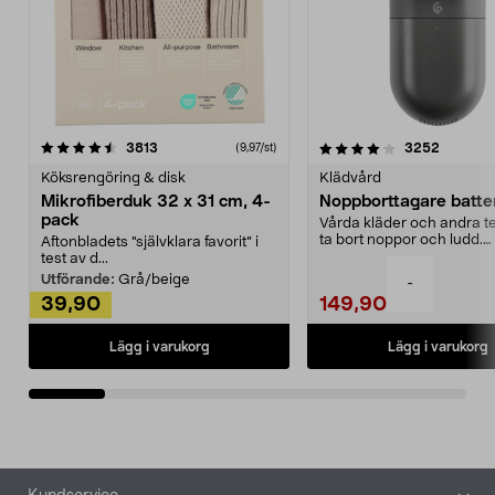
4.0av 5 stjärnor
recensioner
4.5av 5 stjärnor
recensio
3813
3252
(9,97/st)
Köksrengöring & disk
Klädvård
Mikrofiberduk 32 x 31 cm, 4-
Noppborttagare batter
pack
Vårda kläder och andra tex
ta bort noppor och ludd.
Aftonbladets "självklara favorit” i
Noppborttagaren fräs...
test av d...
Utförande:
Grå/beige
-
39,90
149,90
Lägg i varukorg
Lägg i varukorg
Sidfot