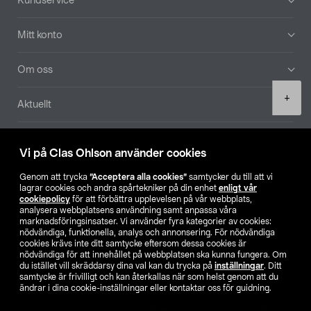
Kundservice
Mitt konto
Om oss
Product
+
Aktuellt
quantity
Våra bolag
Vi på Clas Ohlson använder cookies
Hitta butik
Genom att trycka
”Acceptera alla cookies”
samtycker du till att vi
lagrar cookies och andra spårtekniker på din enhet
enligt vår
cookiepolicy
för att förbättra upplevelsen på vår webbplats,
SE
NO
FI
analysera webbplatsens användning samt anpassa våra
marknadsföringsinsatser. Vi använder fyra kategorier av cookies:
nödvändiga, funktionella, analys och annonsering. För nödvändiga
cookies krävs inte ditt samtycke eftersom dessa cookies är
nödvändiga för att innehållet på webbplatsen ska kunna fungera. Om
du istället vill skräddarsy dina val kan du trycka på
inställningar
. Ditt
samtycke är frivilligt och kan återkallas när som helst genom att du
ändrar i dina cookie-inställningar eller kontaktar oss för guidning.
Köpvillkor
Privacy statement
Klubbvillkor
För företag