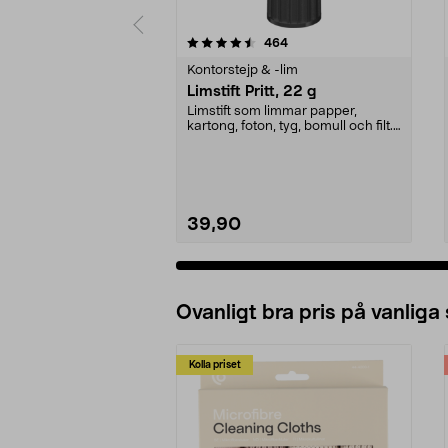
5 av 5 stjärnor
4.5 av 5 stjärnor
recensioner
464
Kontorstejp & -lim
Limstift Pritt, 22 g
Limstift som limmar papper,
kartong, foton, tyg, bomull och filt.
Lufttätt lock ...
39,90
Ovanligt bra pris på vanliga
Kolla priset