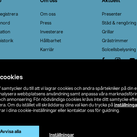
o
Om oss
Aktuellt
egistrera
Om oss
Presenter
enord
Press
Städ & rengöring
ation
Investerare
Grillar
istorik
Hållbarhet
Grästrimmer
Karriär
Solcellsbelysning
 cookies
”
samtycker du till att vi lagrar cookies och andra spårtekniker på din 
analysera webbplatsens användning samt anpassa våra marknadsförings
 och annonsering. För nödvändiga cookies krävs inte ditt samtycke ef
a. Om du istället vill skräddarsy dina val kan du trycka på
inställninga
r i dina cookie-inställningar eller kontaktar oss för guidning.
s Ohlson
Köpvillkor
Privacy statement
Klubbvillkor
H
Ändra till priser exklusive moms
Avvisa alla
Inställningar