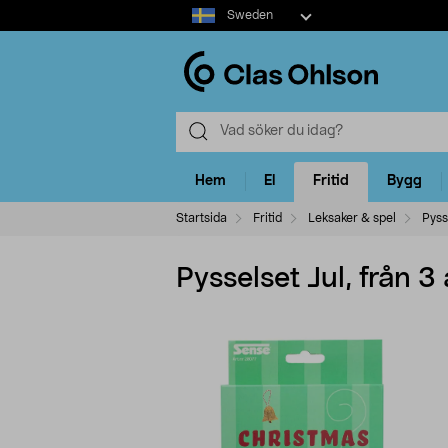
Select
Sweden
market
Hem
El
Fritid
Bygg
Startsida
Fritid
Leksaker & spel
Pyss
Pysselset Jul, från 3 