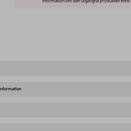
Information om den utgångna produkten finns l
information