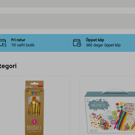
Fri retur
Öppet köp
Till valfri butik
365 dagar öppet köp
tegori