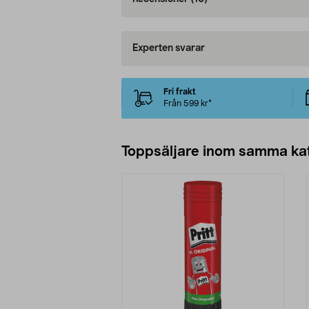
Experten svarar
Fri frakt
Från 599 kr*
Toppsäljare inom samma ka