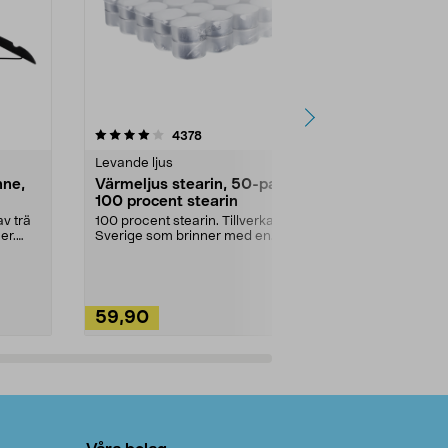
4.5av 5 stjärnor
recensioner
4.5
4378
2
Levande ljus
Rengöringsm
nne,
Värmeljus stearin, 50-pack,
Bikarbonat
100 procent stearin
Ett allsidigt 
städning och 
v trä
100 procent stearin. Tillverkade i
ute. Städa med
er.
Sverige som brinner med en
vacker och sotfri ...
59,90
49,90
Lägg i varukorg
Lägg