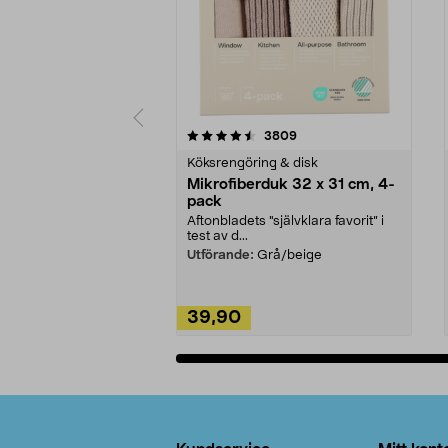
5av 5 stjärnor
4.0av 5 stjärnor
recensioner
3809
Köksrengöring & disk
Mikrofiberduk 32 x 31 cm, 4-
pack
Aftonbladets "självklara favorit” i
test av d...
Utförande:
Grå/beige
39,90
Lägg i varukorg
Sidfot