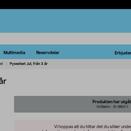
Multimedia
Reservdelar
Erbjuda
el
Pysselset Jul, från 3 år
år
Produkten har utgåt
Artikelnr:
31-6601-1
Vi hoppas att du hittar det du söker und