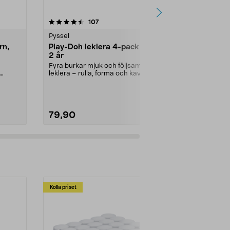
4.5 av 5 stjärnor
recensioner
4.5
107
1
Pyssel
Pyssel
rn,
Play-Doh leklera 4-pack, från
Loom bands 
2 år
år
Fyra burkar mjuk och följsam
Gör färgglad
leklera – rulla, forma och kavla.
eller hårsno
Play-Doh leklera ...
Loom bands st
79,90
119,90
Kolla priset
Multibuy