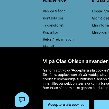
Kundservice
Mitt kont
Vanliga frågor
Logga in/R
Kontakta oss
Glömt lös
Tillgänglighet
Min inform
Köpvillkor
Min orderh
Retur / reklamation
Elavfall
Cookie policy
Leveransalternativ
Vi på Clas Ohlson använder
Genom att trycka
”Acceptera alla cookies
förbättra upplevelsen på vår webbplats, 
cookies: nödvändiga, funktionella, analys
innehållet på webbplatsen ska kunna funger
återkallas när som helst genom att du ändra
© 2026 Cla
Acceptera alla cookies