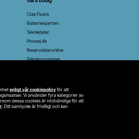
Våra bolag
Clas Fixare
Batteriexperten
Teknikdelar
PhoneLife
Reservdelaronline
Teknikmagasinet
enhet
enligt vår cookiepolicy
för att
insatser. Vi använder fyra kategorier av
tersom dessa cookies är nödvändiga för att
r
. Ditt samtycke är frivilligt och kan
itta butik