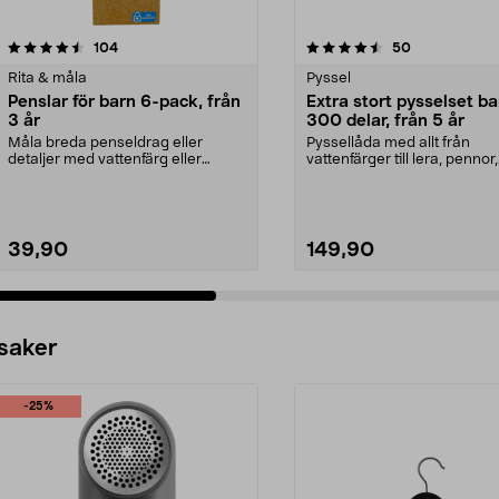
4.5 av 5 stjärnor
recensioner
4.5 av 5 stjärnor
recensioner
104
50
Rita & måla
Pyssel
Penslar för barn 6-pack, från
Extra stort pysselset ba
3 år
300 delar, från 5 år
Måla breda penseldrag eller
Pyssellåda med allt från
detaljer med vattenfärg eller
vattenfärger till lera, pennor,
akrylfärg. Penslar i o...
papper och figurdelar. ...
39,90
149,90
 saker
-25%