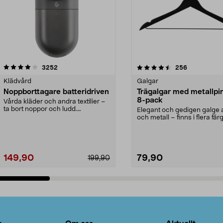
4.5av 5 stjärnor
recensioner
4.0av 5 stjärnor
recensioner
3252
256
Klädvård
Galgar
Noppborttagare batteridriven
Trägalgar med metallpi
8-pack
Vårda kläder och andra textilier –
ta bort noppor och ludd.
Elegant och gedigen galge a
Noppborttagaren fräs...
och metall – finns i flera färg
Galge med sv...
149,90
79,90
199,90
Lägg i varukorg
Lägg i varukorg