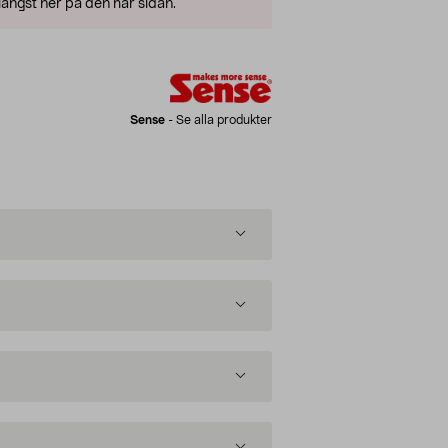
ängst ner på den här sidan.
Sense
-
Se alla produkter