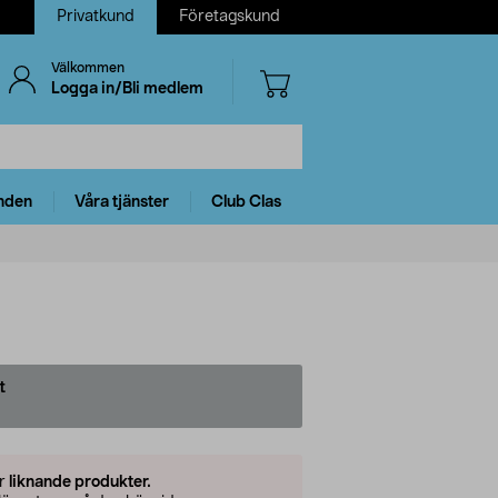
Privatkund
Företagskund
Välkommen
Logga in/Bli medlem
nden
Våra tjänster
Club Clas
t
er
liknande produkter.