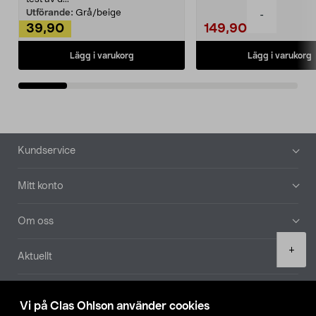
Utförande:
Grå/beige
-
39,90
149,90
Lägg i varukorg
Lägg i varukorg
Sidfot
Kundservice
Mitt konto
Om oss
Product
+
Aktuellt
quantity
Våra bolag
Vi på Clas Ohlson använder cookies