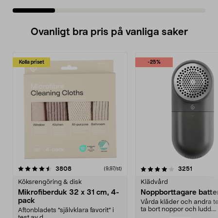
Ovanligt bra pris på vanliga saker
Kolla priset
-25%
4.0av 5 stjärnor
recensioner
4.5av 5 stjärnor
recensio
3808
3251
(9,97/st)
Köksrengöring & disk
Klädvård
Mikrofiberduk 32 x 31 cm, 4-
Noppborttagare batter
pack
Vårda kläder och andra tex
ta bort noppor och ludd.
Aftonbladets "självklara favorit” i
Noppborttagaren fräs...
test av d...