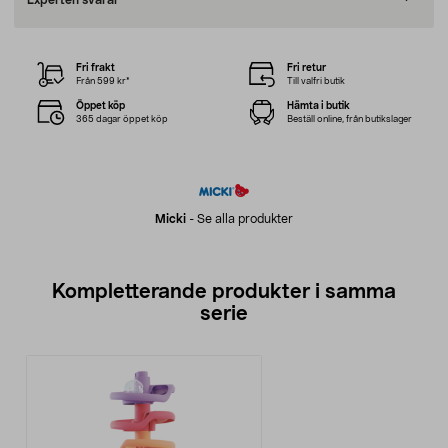
Experten svarar
Fri frakt
Fri retur
Från 599 kr*
Till valfri butik
Öppet köp
Hämta i butik
365 dagar öppet köp
Beställ online, från butikslager
Micki
-
Se alla produkter
Kompletterande produkter i samma
serie