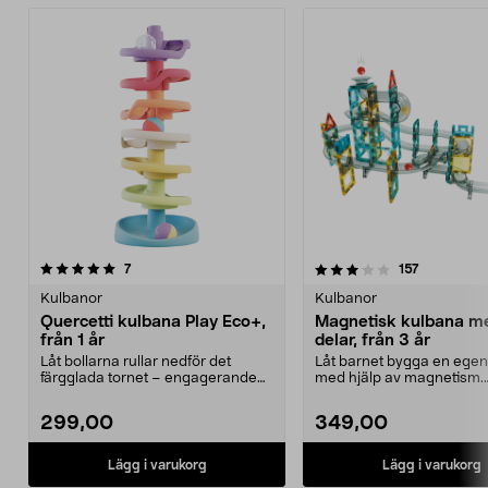
3.5 av 5 stjärnor
recensioner
4.5 av 5 stjärnor
recensione
7
157
Kulbanor
Kulbanor
Quercetti kulbana Play Eco+,
Magnetisk kulbana m
från 1 år
delar, från 3 år
Låt bollarna rullar nedför det
Låt barnet bygga en egen
färgglada tornet – engagerande
med hjälp av magnetism.
lek för små barn. ...
Magnetisk kulbana – en ..
299,00
349,00
Lägg i varukorg
Lägg i varukorg