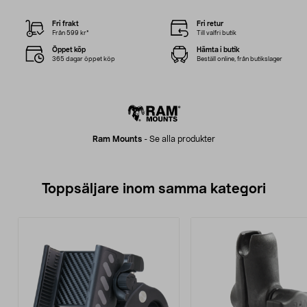
Fri frakt
Fri retur
Från 599 kr*
Till valfri butik
Öppet köp
Hämta i butik
365 dagar öppet köp
Beställ online, från butikslager
Ram Mounts
-
Se alla produkter
Toppsäljare inom samma kategori