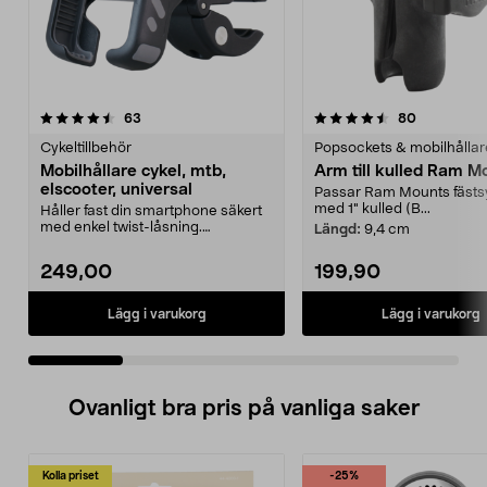
4.5 av 5 stjärnor
recensioner
5.0 av 5 stjärnor
recensione
63
80
Cykeltillbehör
Popsockets & mobilhållar
Mobilhållare cykel, mtb,
Arm till kulled Ram M
elscooter, universal
Passar Ram Mounts fäst
med 1" kulled (B...
Håller fast din smartphone säkert
med enkel twist-låsning.
Längd:
9,4 cm
Mobilhållare cykel, e...
249,00
199,90
Lägg i varukorg
Lägg i varukorg
Ovanligt bra pris på vanliga saker
Kolla priset
-25%