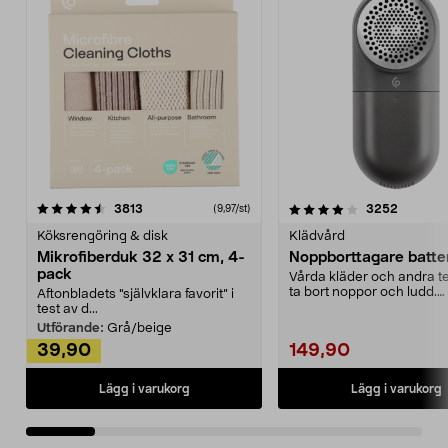
4.0av 5 stjärnor
recensioner
4.5av 5 stjärnor
recensio
3813
3252
(9,97/st)
Köksrengöring & disk
Klädvård
Mikrofiberduk 32 x 31 cm, 4-
Noppborttagare batter
pack
Vårda kläder och andra tex
ta bort noppor och ludd.
Aftonbladets "självklara favorit” i
Noppborttagaren fräs...
test av d...
Utförande:
Grå/beige
39,90
149,90
Lägg i varukorg
Lägg i varukorg