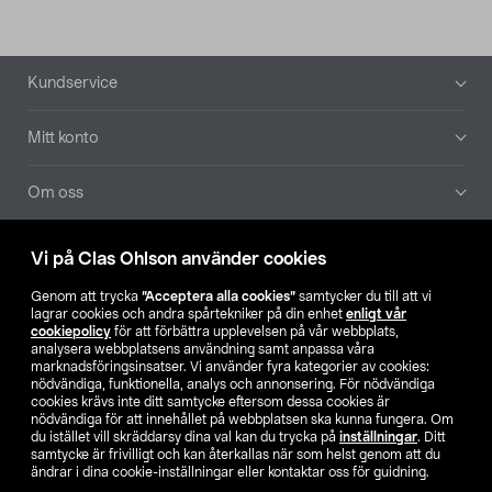
Sidfot
Kundservice
Mitt konto
Om oss
Aktuellt
Vi på Clas Ohlson använder cookies
Genom att trycka
”Acceptera alla cookies”
samtycker du till att vi
Våra bolag
lagrar cookies och andra spårtekniker på din enhet
enligt vår
cookiepolicy
för att förbättra upplevelsen på vår webbplats,
analysera webbplatsens användning samt anpassa våra
Hitta butik
marknadsföringsinsatser. Vi använder fyra kategorier av cookies:
nödvändiga, funktionella, analys och annonsering. För nödvändiga
cookies krävs inte ditt samtycke eftersom dessa cookies är
SE
NO
FI
nödvändiga för att innehållet på webbplatsen ska kunna fungera. Om
du istället vill skräddarsy dina val kan du trycka på
inställningar
. Ditt
samtycke är frivilligt och kan återkallas när som helst genom att du
ändrar i dina cookie-inställningar eller kontaktar oss för guidning.