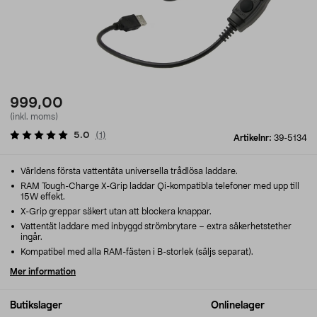
999,00
(inkl. moms)
5.0
(
1
)
Artikelnr:
39-5134
Världens första vattentäta universella trådlösa laddare.
RAM Tough-Charge X-Grip laddar Qi-kompatibla telefoner med upp till
15W effekt.
X-Grip greppar säkert utan att blockera knappar.
Vattentät laddare med inbyggd strömbrytare – extra säkerhetstether
ingår.
Kompatibel med alla RAM-fästen i B-storlek (säljs separat).
Mer information
Butikslager
Onlinelager