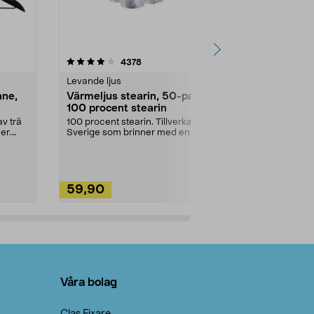
4.5av 5 stjärnor
recensioner
4.5
4378
2
Levande ljus
Rengöringsm
nne,
Värmeljus stearin, 50-pack,
Bikarbonat
100 procent stearin
Ett allsidigt 
städning och 
v trä
100 procent stearin. Tillverkade i
ute. Städa med
er.
Sverige som brinner med en
vacker och sotfri ...
59,90
49,90
Lägg i varukorg
Lägg
Våra bolag
Clas Fixare