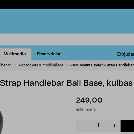
Multimedia
Reservdelar
Erbjuda
llbehör
Popsockets & mobilhållare
RAM Mounts Tough-Strap Handlebar B
rap Handlebar Ball Base, kulbas
249,00
(inkl. moms)
Product
quantity