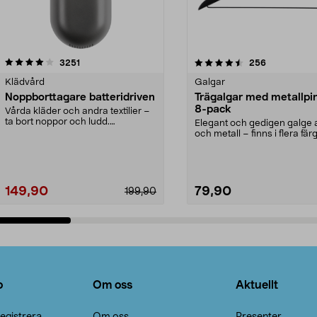
4.5av 5 stjärnor
recensioner
4.0av 5 stjärnor
recensioner
3251
256
Klädvård
Galgar
Noppborttagare batteridriven
Trägalgar med metallpi
8-pack
Vårda kläder och andra textilier –
ta bort noppor och ludd.
Elegant och gedigen galge a
Noppborttagaren fräs...
och metall – finns i flera färg
Galge med sv...
149,90
79,90
199,90
Lägg i varukorg
Lägg i varukorg
o
Om oss
Aktuellt
egistrera
Om oss
Presenter