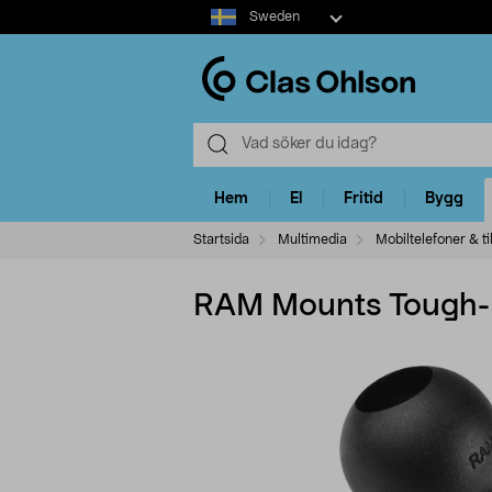
Select
Sweden
market
Hem
El
Fritid
Bygg
Startsida
Multimedia
Mobiltelefoner & ti
RAM Mounts Tough-St