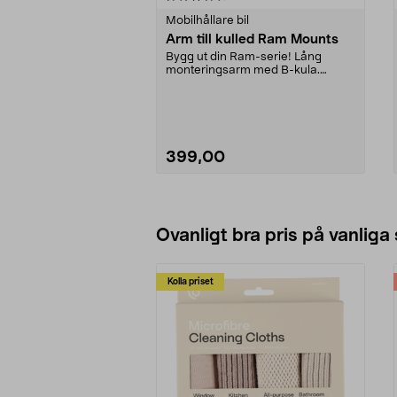
Mobilhållare bil
Arm till kulled Ram Mounts
Bygg ut din Ram-serie! Lång
monteringsarm med B-kula.
Tillverkad i marint alumin...
399,00
Lägg i varukorg
Ovanligt bra pris på vanliga
Kolla priset