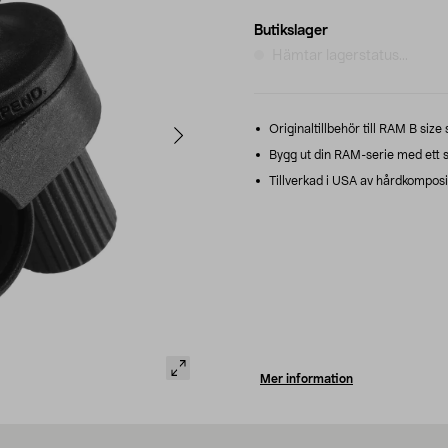
Butikslager
Hämtar lagerstatus...
Originaltillbehör till RAM B size
Bygg ut din RAM-serie med ett s
Tillverkad i USA av hårdkomposit o
Mer information