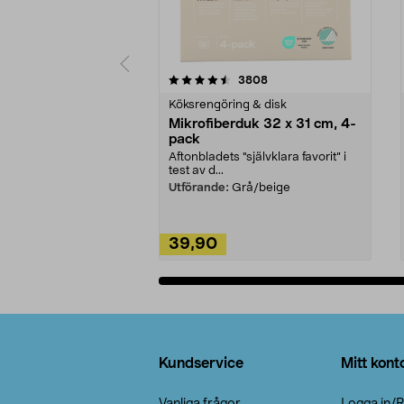
5av 5 stjärnor
4.0av 5 stjärnor
recensioner
3808
Köksrengöring & disk
Mikrofiberduk 32 x 31 cm, 4-
pack
Aftonbladets "självklara favorit” i
test av d...
Utförande:
Grå/beige
39,90
Lägg i varukorg
Sidfot
Kundservice
Mitt kont
Vanliga frågor
Logga in/R