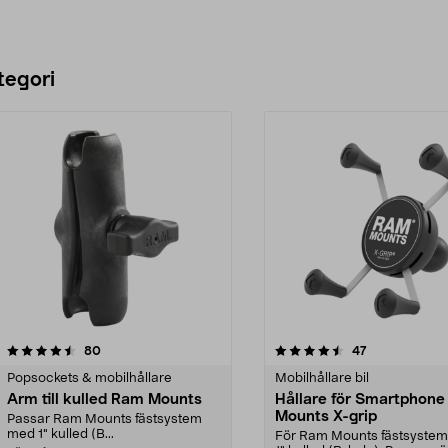
tegori
4.5 av 5 stjärnor
recensioner
4.0 av 5 stjärnor
recensioner
80
47
Popsockets & mobilhållare
Mobilhållare bil
Arm till kulled Ram Mounts
Hållare för Smartphon
Mounts X-grip
Passar Ram Mounts fästsystem
med 1" kulled (B...
För Ram Mounts fästsyste