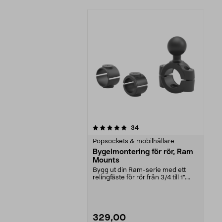
0av 5 stjärnor
recensioner
34
Popsockets & mobilhållare
Bygelmontering för rör, Ram
Mounts
Bygg ut din Ram-serie med ett
relingfäste för rör från 3/4 till 1".
Utrustad med...
329,00