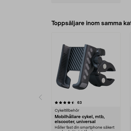
Lägg i varukorg
Toppsäljare inom samma ka
5 av 5 stjärnor
4.5 av 5 stjärnor
recensioner
63
Cykeltillbehör
Mobilhållare cykel, mtb,
elscooter, universal
Håller fast din smartphone säkert