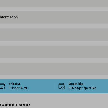
information
Fri retur
Öppet köp
Till valfri butik
365 dagar öppet köp
 samma serie