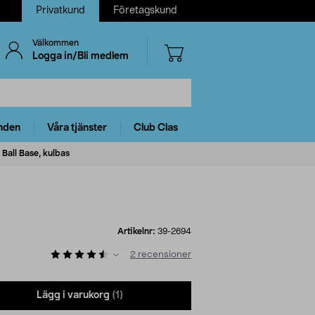
Privatkund
Företagskund
Välkommen
Logga in/Bli medlem
nden
Våra tjänster
Club Clas
all Base, kulbas
Artikelnr:
39-2694
2
recensioner
Lägg i varukorg
(1)