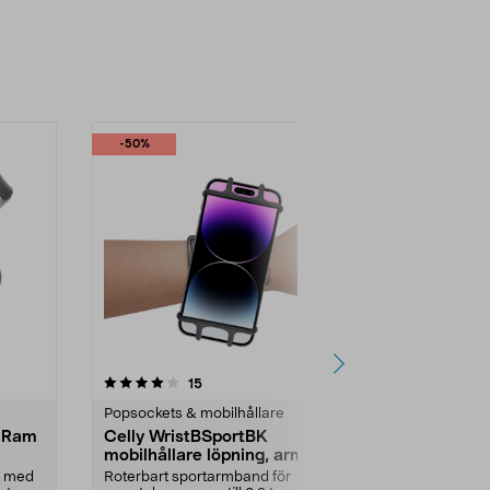
-50%
4.5 av 5 stjärnor
recensioner
5.0
15
5
Popsockets & mobilhållare
Popsockets &
e Ram
Celly WristBSportBK
PopSockets
mobilhållare löpning, arm
PopSockets Gr
grepp om ...
m med
Roterbart sportarmband för