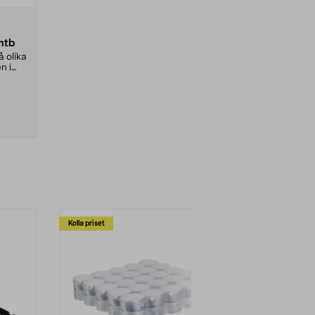
mtb
å olika
n i
Kolla priset
Multibuy