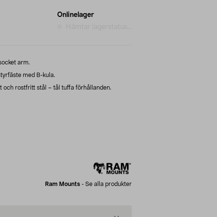
Onlinelager
Hämtar lagerstatus...
 socket arm.
tyrfäste med B-kula.
ch rostfritt stål – tål tuffa förhållanden.
Ram Mounts
-
Se alla produkter