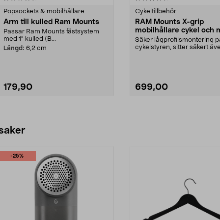
Popsockets & mobilhållare
Cykeltillbehör
Arm till kulled Ram Mounts
RAM Mounts X-grip
mobilhållare cykel och 
Passar Ram Mounts fästsystem
med 1" kulled (B...
Säker lågprofilsmontering p
cykelstyren, sitter säkert äve
Längd:
6,2 cm
terräng. RA...
179,90
699,00
Lägg i varukorg
Lägg i varukorg
 saker
-25%