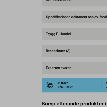
Mer information
Specifikationer, dokument och ev. faro
Trygg E-Handel
Recensioner
(2)
Experten svarar
Fri frakt
Från 599 kr*
Kompletterande produkter i