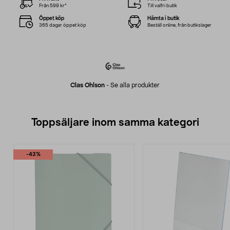
Från 599 kr*
Till valfri butik
Öppet köp
Hämta i butik
365 dagar öppet köp
Beställ online, från butikslager
Clas Ohlson
-
Se alla produkter
Toppsäljare inom samma kategori
-43%