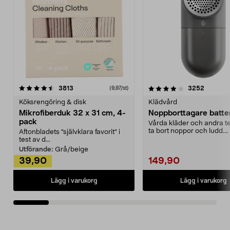
4.0av 5 stjärnor
recensioner
4.5av 5 stjärnor
recensio
3813
3252
(9,97/st)
Köksrengöring & disk
Klädvård
Mikrofiberduk 32 x 31 cm, 4-
Noppborttagare batter
pack
Vårda kläder och andra tex
ta bort noppor och ludd.
Aftonbladets "självklara favorit” i
Noppborttagaren fräs...
test av d...
Utförande:
Grå/beige
39,90
149,90
Lägg i varukorg
Lägg i varukorg