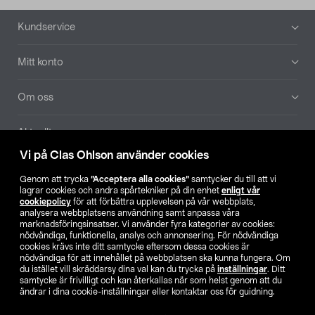
Sidfot
Kundservice
Mitt konto
Om oss
Aktuellt
Vi på Clas Ohlson använder cookies
Våra bolag
Genom att trycka
”Acceptera alla cookies”
samtycker du till att vi
lagrar cookies och andra spårtekniker på din enhet
enligt vår
Hitta butik
cookiepolicy
för att förbättra upplevelsen på vår webbplats,
analysera webbplatsens användning samt anpassa våra
marknadsföringsinsatser. Vi använder fyra kategorier av cookies:
nödvändiga, funktionella, analys och annonsering. För nödvändiga
SE
NO
FI
cookies krävs inte ditt samtycke eftersom dessa cookies är
nödvändiga för att innehållet på webbplatsen ska kunna fungera. Om
du istället vill skräddarsy dina val kan du trycka på
inställningar
. Ditt
samtycke är frivilligt och kan återkallas när som helst genom att du
ändrar i dina cookie-inställningar eller kontaktar oss för guidning.