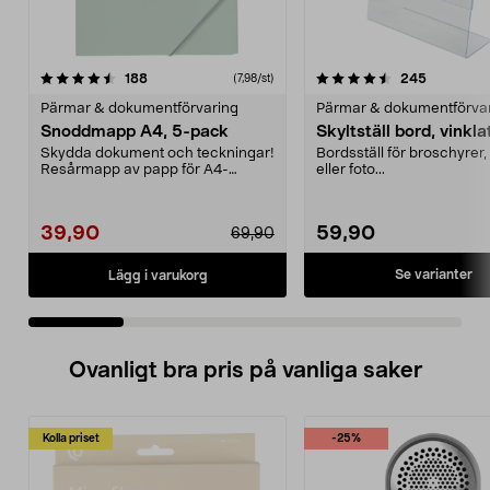
4.5 av 5 stjärnor
recensioner
4.0 av 5 stjärnor
recension
188
245
(7,98/st)
Pärmar & dokumentförvaring
Pärmar & dokumentförva
Snoddmapp A4, 5-pack
Skyltställ bord, vinkla
Skydda dokument och teckningar!
Bordsställ för broschyrer, 
Resårmapp av papp för A4-
eller foto...
papper. 5-pack.
39,90
59,90
69,90
Se varianter
Lägg i varukorg
Ovanligt bra pris på vanliga saker
Kolla priset
-25%