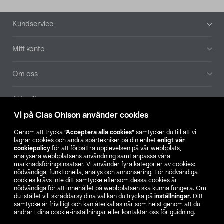
Sidfot
Kundservice
Mitt konto
Om oss
Aktuellt
Vi på Clas Ohlson använder cookies
Våra bolag
Genom att trycka
”Acceptera alla cookies”
samtycker du till att vi
lagrar cookies och andra spårtekniker på din enhet
enligt vår
Hitta butik
cookiepolicy
för att förbättra upplevelsen på vår webbplats,
analysera webbplatsens användning samt anpassa våra
marknadsföringsinsatser. Vi använder fyra kategorier av cookies:
nödvändiga, funktionella, analys och annonsering. För nödvändiga
SE
NO
FI
cookies krävs inte ditt samtycke eftersom dessa cookies är
nödvändiga för att innehållet på webbplatsen ska kunna fungera. Om
du istället vill skräddarsy dina val kan du trycka på
inställningar
. Ditt
samtycke är frivilligt och kan återkallas när som helst genom att du
ändrar i dina cookie-inställningar eller kontaktar oss för guidning.