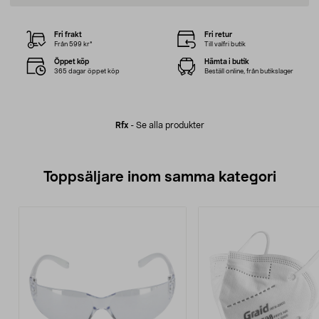
Fri frakt
Fri retur
Från 599 kr*
Till valfri butik
Öppet köp
Hämta i butik
365 dagar öppet köp
Beställ online, från butikslager
Rfx
-
Se alla produkter
Toppsäljare inom samma kategori