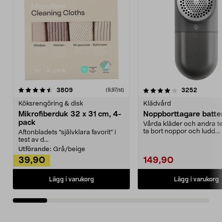
4.0av 5 stjärnor
recensioner
4.5av 5 stjärnor
recensio
3809
3252
(9,97/st)
Köksrengöring & disk
Klädvård
Mikrofiberduk 32 x 31 cm, 4-
Noppborttagare batter
pack
Vårda kläder och andra tex
ta bort noppor och ludd.
Aftonbladets "självklara favorit” i
Noppborttagaren fräs...
test av d...
Utförande:
Grå/beige
39,90
149,90
Lägg i varukorg
Lägg i varukorg