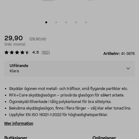
29,90
(29,90/st)
(inkl. moms)
4.5
(
60
)
Artikelnr:
41-3676
Select
Utförande
variant
Klara
Skyddar ögonen mot metall- och träflisor, små flygande partiklar etc.
RFX+Care skyddsglasögon – prisvärda glasögon för säkert arbete.
Ögonskydd tillverkade i tålig polykarbonat för bra slitstyrka.
Bekväma skyddsglasögon, finns i flera färger – välj klar eller tonad lins.
Uppfyller EN ISO 16321-1:2022 för höghastighetspartiklar.
Mer information
Butikslager
Onlinelager