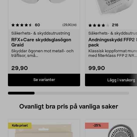
4.0 av 5 stjärnor
recensioner
4.5 av 5 stjärnor
recensione
60
216
(29,90/st)
Säkerhets- & skyddsutrustning
Säkerhets- & skyddsutrus
RFX+Care skyddsglasögon
Andningsskydd FFP2 
Graid
pack
Skyddar ögonen mot metall- och
Klassisk koppformat mun
träflisor, små...
med filterklass FFP 2 NR.
Andningsskydd dom skydd
29,90
99,90
Se varianter
Lägg i varukorg
Ovanligt bra pris på vanliga saker
Kolla priset
-25%