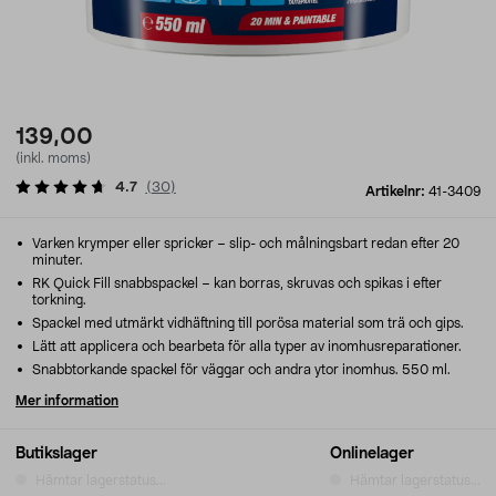
139,00
(inkl. moms)
4.7
(
30
)
Artikelnr:
41-3409
Varken krymper eller spricker – slip- och målningsbart redan efter 20
minuter.
RK Quick Fill snabbspackel – kan borras, skruvas och spikas i efter
torkning.
Spackel med utmärkt vidhäftning till porösa material som trä och gips.
Lätt att applicera och bearbeta för alla typer av inomhusreparationer.
Snabbtorkande spackel för väggar och andra ytor inomhus. 550 ml.
Mer information
Butikslager
Onlinelager
Hämtar lagerstatus...
Hämtar lagerstatus...