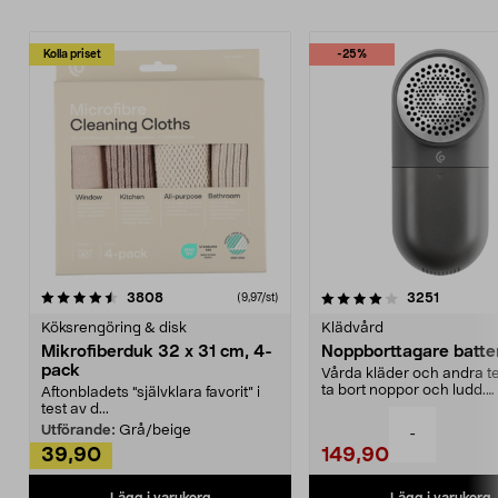
Kolla priset
-25%
4.0av 5 stjärnor
recensioner
4.5av 5 stjärnor
recensio
3808
3251
(9,97/st)
Köksrengöring & disk
Klädvård
Mikrofiberduk 32 x 31 cm, 4-
Noppborttagare batter
pack
Vårda kläder och andra tex
ta bort noppor och ludd.
Aftonbladets "självklara favorit” i
Noppborttagaren fräs...
test av d...
Utförande:
Grå/beige
-
39,90
149,90
Lägg i varukorg
Lägg i varukorg