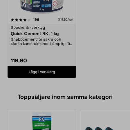
recensioner
196
(119,90/kg)
Spackel & -verktyg
Quick Cement RK, 1 kg
Snabbcement för säkra och
starka konstruktioner. Lämpligt för
förankring av grin...
119,90
Lägg i varukorg
Toppsäljare inom samma kategori