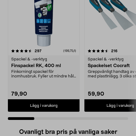
4.5 av 5 stjärnor
recensioner
4.5 av 5 stjärnor
recensione
297
216
(199,75/l)
Spackel & -verktyg
Spackel & -verktyg
Finspackel RK, 400 ml
Spackelset Cocraft
Finkorningt spackel för
Greppvänligt handtag av
inomhusbruk. Fyller ut mindre hål
med plastinlägg. 3 olika st
och ojämnheter. Finish...
30, 50 och 70 ...
79,90
59,90
Lägg i varukorg
Lägg i varukorg
Ovanligt bra pris på vanliga saker