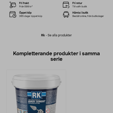
Fri frakt
Fri retur
Från 599 kr*
Till valfri butik
Öppet köp
Hämta i butik
365 dagar öppet köp
Beställ online, från butikslager
Rk
-
Se alla produkter
Kompletterande produkter i samma
serie