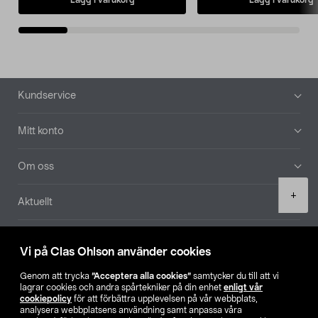
Sidfot
Kundservice
Mitt konto
Om oss
Product
+
Aktuellt
quantity
Våra bolag
Vi på Clas Ohlson använder cookies
Hitta butik
Genom att trycka
”Acceptera alla cookies”
samtycker du till att vi
lagrar cookies och andra spårtekniker på din enhet
enligt vår
cookiepolicy
för att förbättra upplevelsen på vår webbplats,
SE
NO
FI
analysera webbplatsens användning samt anpassa våra