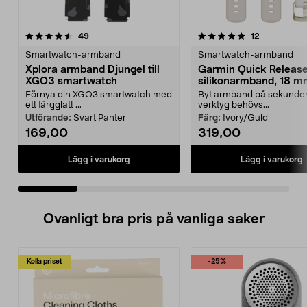
5.0 av 5 stjärnor
recensioner
4.5 av 5 stjärnor
recensioner
49
12
Smartwatch-armband
Smartwatch-armband
Xplora armband Djungel till
Garmin Quick Releas
XGO3 smartwatch
silikonarmband, 18 
Förnya din XGO3 smartwatch med
Byt armband på sekunder
ett färgglatt ...
verktyg behövs...
Utförande:
Svart Panter
Färg:
Ivory/Guld
169,00
319,00
Lägg i varukorg
Lägg i varukorg
Ovanligt bra pris på vanliga saker
Kolla priset
-25%