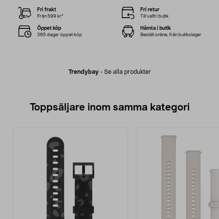
Fri frakt
Fri retur
Från 599 kr*
Till valfri butik
Öppet köp
Hämta i butik
365 dagar öppet köp
Beställ online, från butikslager
Trendybay
-
Se alla produkter
Toppsäljare inom samma kategori