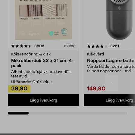
4.0av 5 stjärnor
recensioner
4.5av 5 stjärnor
recensio
3808
3251
(9,97/st)
Köksrengöring & disk
Klädvård
Mikrofiberduk 32 x 31 cm, 4-
Noppborttagare batter
pack
Vårda kläder och andra tex
ta bort noppor och ludd.
Aftonbladets "självklara favorit” i
Noppborttagaren fräs...
test av d...
Utförande:
Grå/beige
-
39,90
149,90
Lägg i varukorg
Lägg i varukorg