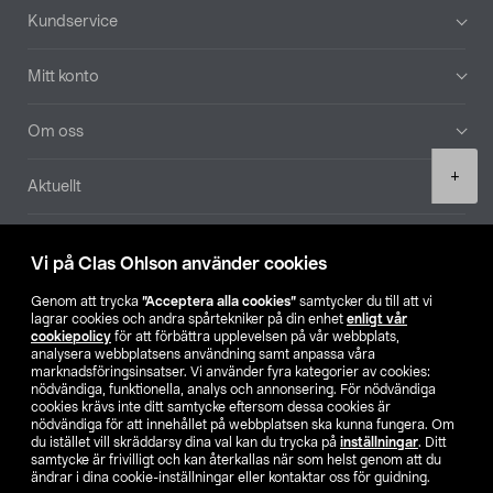
Sidfot
Kundservice
Mitt konto
Om oss
Product
+
Aktuellt
quantity
Våra bolag
Vi på Clas Ohlson använder cookies
Hitta butik
Genom att trycka
”Acceptera alla cookies”
samtycker du till att vi
lagrar cookies och andra spårtekniker på din enhet
enligt vår
cookiepolicy
för att förbättra upplevelsen på vår webbplats,
SE
NO
FI
analysera webbplatsens användning samt anpassa våra
marknadsföringsinsatser. Vi använder fyra kategorier av cookies:
nödvändiga, funktionella, analys och annonsering. För nödvändiga
cookies krävs inte ditt samtycke eftersom dessa cookies är
nödvändiga för att innehållet på webbplatsen ska kunna fungera. Om
du istället vill skräddarsy dina val kan du trycka på
inställningar
. Ditt
samtycke är frivilligt och kan återkallas när som helst genom att du
ändrar i dina cookie-inställningar eller kontaktar oss för guidning.
Köpvillkor
Privacy statement
Klubbvillkor
För företag