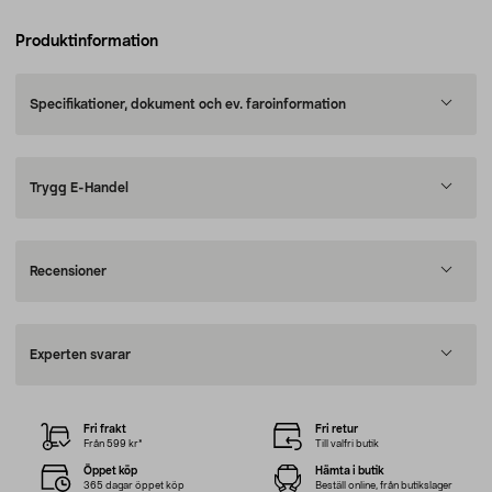
Produktinformation
Specifikationer, dokument och ev. faroinformation
Trygg E-Handel
Recensioner
Experten svarar
Fri frakt
Fri retur
Från 599 kr*
Till valfri butik
Öppet köp
Hämta i butik
365 dagar öppet köp
Beställ online, från butikslager