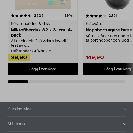
4.0av 5 stjärnor
recensioner
4.5av 5 stjärnor
recensio
3808
3251
(9,97/st)
Köksrengöring & disk
Klädvård
Mikrofiberduk 32 x 31 cm, 4-
Noppborttagare batter
pack
Vårda kläder och andra tex
ta bort noppor och ludd.
Aftonbladets "självklara favorit” i
Noppborttagaren fräs...
test av d...
Utförande:
Grå/beige
39,90
149,90
Lägg i varukorg
Lägg i varukorg
Sidfot
Kundservice
Mitt konto