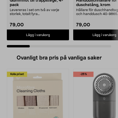
Gummifot till trappstege, 4-
Handduschhållare fö
pack
duschstång, krom
Levereras i set om två av varje
Hållare för duschhandtag t
storlek, totalt fyra
och handdusch 40-9865.
stycken.Innermåtten på de t...
22 mm stång och ...
79,00
79,00
Lägg i varukorg
Lägg i varukorg
Ovanligt bra pris på vanliga saker
Kolla priset
-25%