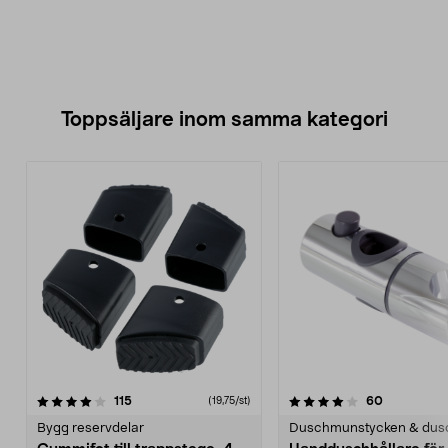
Toppsäljare inom samma kategori
4.0 av 5 stjärnor
recensioner
4.5 av 5 stjärnor
recensione
115
60
(19,75/st)
Bygg reservdelar
Duschmunstycken & dus