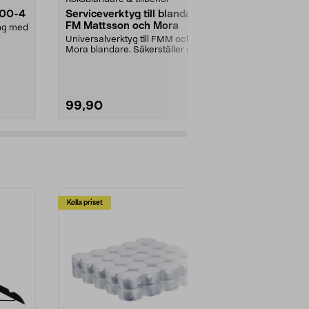
.00-4
Serviceverktyg till blandare
Bosch PEX/O
FM Mattsson och Mora
P120, ronde
ang med
pack
Universalverktyg till FMM och
Bosch original
Mora blandare. Säkerställer att
excenterslipm
rätt kraft används...
trä, färg och...
99,90
69,90
Kolla priset
Multibuy