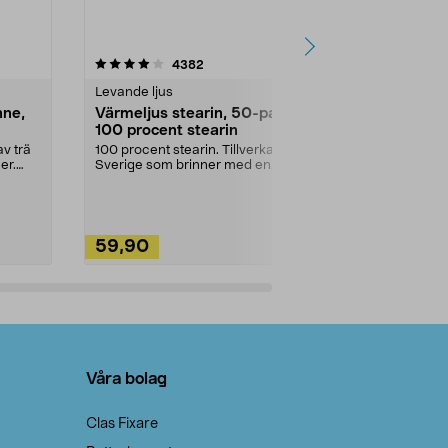
4.5av 5 stjärnor
recensioner
4.5
4382
2
Levande ljus
Rengöringsm
nne,
Värmeljus stearin, 50-pack,
Bikarbonat
100 procent stearin
Ett allsidigt 
städning och 
v trä
100 procent stearin. Tillverkade i
ute. Städa med
er.
Sverige som brinner med en
vacker och sotfri ...
59,90
49,90
Lägg i varukorg
Lägg
Våra bolag
Clas Fixare