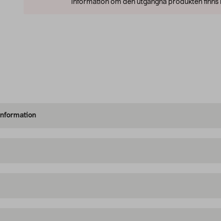
Information om den utgångna produkten finns l
information