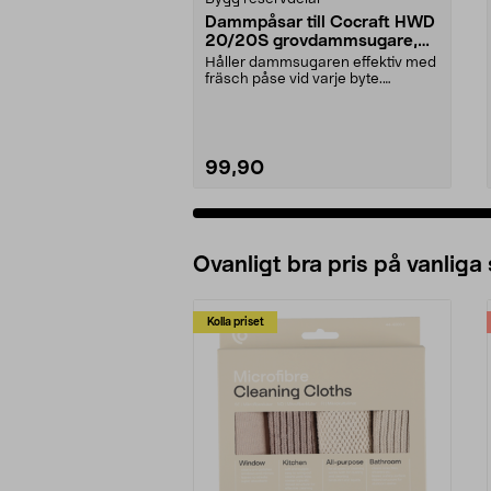
Dammpåsar till Cocraft HWD
20/20S grovdammsugare,
5-pack
Håller dammsugaren effektiv med
fräsch påse vid varje byte.
Dammsugarpåsar för C...
99,90
Ovanligt bra pris på vanliga
Kolla priset