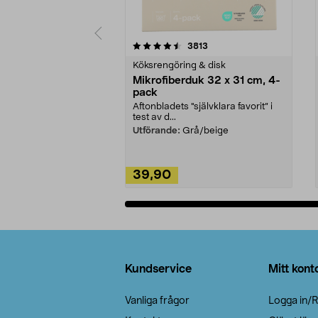
5av 5 stjärnor
4.0av 5 stjärnor
recensioner
3813
Köksrengöring & disk
Mikrofiberduk 32 x 31 cm, 4-
pack
Aftonbladets "självklara favorit” i
test av d...
Utförande:
Grå/beige
39,90
Lägg i varukorg
Sidfot
Kundservice
Mitt kont
Vanliga frågor
Logga in/R