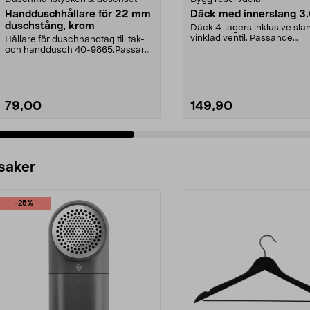
Handduschhållare för 22 mm
Däck med innerslang 3
duschstång, krom
Däck 4-lagers inklusive sl
vinklad ventil. Passande
Hållare för duschhandtag till tak-
luftgummihjul i dimen...
och handdusch 40-9865.Passar
22 mm stång och ...
79,00
149,90
 saker
-25%