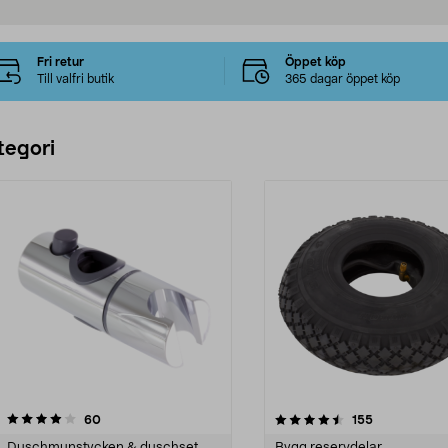
Fri retur
Öppet köp
Till valfri butik
365 dagar öppet köp
tegori
4.5 av 5 stjärnor
recensioner
3.5 av 5 stjärnor
recensioner
60
155
Duschmunstycken & duschset
Bygg reservdelar