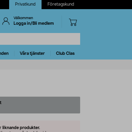
Privatkund
Företagskund
Välkommen
Logga in/Bli medlem
nden
Våra tjänster
Club Clas
t
er
liknande produkter.