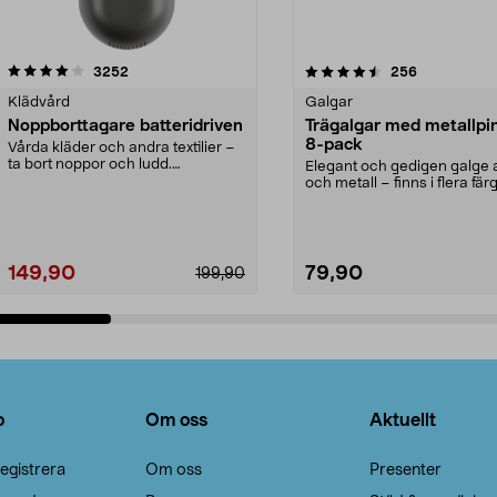
4.5av 5 stjärnor
recensioner
4.0av 5 stjärnor
recensioner
3252
256
Klädvård
Galgar
Noppborttagare batteridriven
Trägalgar med metallpi
8-pack
Vårda kläder och andra textilier –
ta bort noppor och ludd.
Elegant och gedigen galge a
Noppborttagaren fräs...
och metall – finns i flera färg
Galge med sv...
149,90
79,90
199,90
Lägg i varukorg
Lägg i varukorg
o
Om oss
Aktuellt
egistrera
Om oss
Presenter