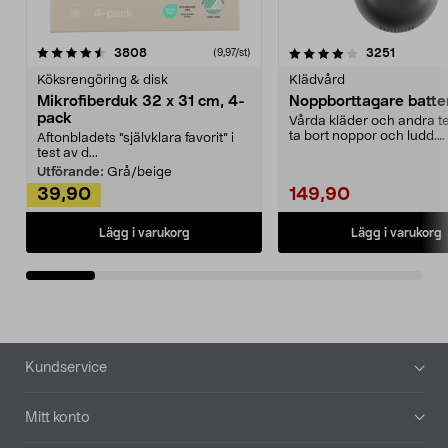
4.0av 5 stjärnor
recensioner
4.5av 5 stjärnor
recensio
3808
3251
(9,97/st)
Köksrengöring & disk
Klädvård
Mikrofiberduk 32 x 31 cm, 4-
Noppborttagare batter
pack
Vårda kläder och andra tex
ta bort noppor och ludd.
Aftonbladets "självklara favorit” i
Noppborttagaren fräs...
test av d...
Utförande:
Grå/beige
39,90
149,90
Lägg i varukorg
Lägg i varukorg
Sidfot
Kundservice
Mitt konto