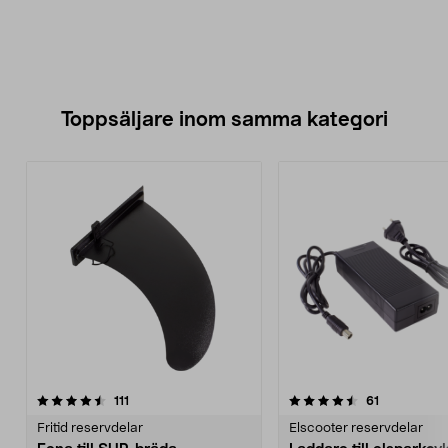
Toppsäljare inom samma kategori
4.5 av 5 stjärnor
recensioner
4.0 av 5 stjärnor
recensioner
111
61
Fritid reservdelar
Elscooter reservdelar