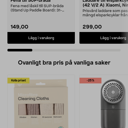
Fena till SUP-bräda
Laddare till elsparkcy
(42 V/2 A) Xiaomi, Ni
Fena med låskil till SUP-bräda
E-Way m.fl.
(Stand Up Paddle Board): 31-
Prisvärd laddare som pas
974331-2059, E11 Pass...
mängd elsparkcyklar från
Ninebot och E-Wa...
149,00
299,00
Lägg i varukorg
Lägg i varukorg
Ovanligt bra pris på vanliga saker
Kolla priset
-25%