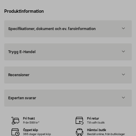
Produktinformation
Specifikationer, dokument och ev. faroinformation
Trygg E-Handel
Recensioner
Experten svarar
Fri frakt
Fri retur
Från 599 kr*
Till valfri butik
Öppet köp
Hämta i butik
365 dagar öppet köp
Beställ online, från butikslager