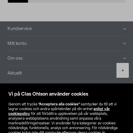
Sidfot
Kundservice
Mitt konto
Om oss
Product
+
Aktuellt
quantity
Våra bolag
Vi på Clas Ohlson använder cookies
Hitta butik
Genom att trycka
”Acceptera alla cookies”
samtycker du till att vi
lagrar cookies och andra spårtekniker på din enhet
enligt vår
cookiepolicy
för att förbättra upplevelsen på vår webbplats,
SE
NO
FI
analysera webbplatsens användning samt anpassa våra
marknadsföringsinsatser. Vi använder fyra kategorier av cookies:
nödvändiga, funktionella, analys och annonsering. För nödvändiga
cookies krävs inte ditt samtycke eftersom dessa cookies är