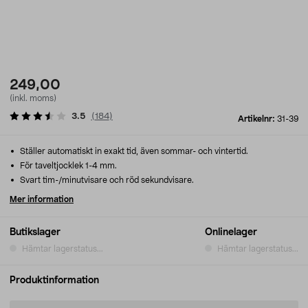
249,00
(inkl. moms)
3.5
(
184
)
Artikelnr:
31-39
Ställer automatiskt in exakt tid, även sommar- och vintertid.
För taveltjocklek 1-4 mm.
Svart tim-/minutvisare och röd sekundvisare.
Mer information
Butikslager
Onlinelager
Hämtar lagerstatus...
Hämtar lagerstatus...
Produktinformation