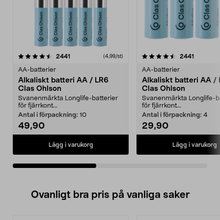
4.5av 5 stjärnor
recensioner
4.5av 5 stjärnor
recensio
2441
2441
(4,99/st)
AA-batterier
AA-batterier
Alkaliskt batteri AA / LR6
Alkaliskt batteri AA /
Clas Ohlson
Clas Ohlson
Svanenmärkta Longlife-batterier
Svanenmärkta Longlife-ba
för fjärrkont...
för fjärrkont...
Antal i förpackning:
10
Antal i förpackning:
4
49,90
29,90
Lägg i varukorg
Lägg i varukorg
Ovanligt bra pris på vanliga saker