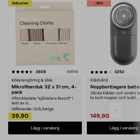
Kolla priset
-25%
4.0av 5 stjärnor
recensioner
4.5av 5 stjärnor
recensio
3809
3252
(9,97/st)
Köksrengöring & disk
Klädvård
Mikrofiberduk 32 x 31 cm, 4-
Noppborttagare batter
pack
Vårda kläder och andra tex
ta bort noppor och ludd.
Aftonbladets "självklara favorit” i
Noppborttagaren fräs...
test av d...
Utförande:
Grå/beige
-
39,90
149,90
Lägg i varukorg
Lägg i varukorg