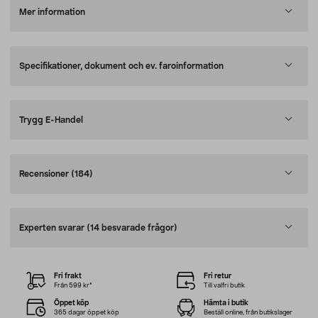
Mer information
Specifikationer, dokument och ev. faroinformation
Trygg E-Handel
Recensioner
(184)
Experten svarar
(14 besvarade frågor)
Fri frakt
Fri retur
Från 599 kr*
Till valfri butik
Öppet köp
Hämta i butik
365 dagar öppet köp
Beställ online, från butikslager