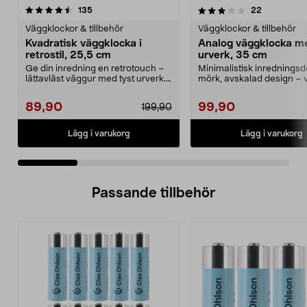
3.0 av 5 stjärnor
recensioner
5.0 av 5 stjärnor
recensione
135
22
Väggklockor & tillbehör
Väggklockor & tillbehör
Kvadratisk väggklocka i
Analog väggklocka me
retrostil, 25,5 cm
urverk, 35 cm
Ge din inredning en retrotouch –
Minimalistisk inredningsde
lättavläst väggur med tyst urverk.
mörk, avskalad design – 
Väggklocka m...
med tyst urverk....
89,90
99,90
199,90
Lägg i varukorg
Lägg i varukorg
Passande tillbehör