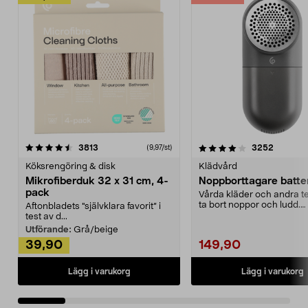
4.0av 5 stjärnor
recensioner
4.5av 5 stjärnor
recensio
3813
3252
(9,97/st)
Köksrengöring & disk
Klädvård
Mikrofiberduk 32 x 31 cm, 4-
Noppborttagare batter
pack
Vårda kläder och andra tex
ta bort noppor och ludd.
Aftonbladets "självklara favorit” i
Noppborttagaren fräs...
test av d...
Utförande:
Grå/beige
39,90
149,90
Lägg i varukorg
Lägg i varukorg