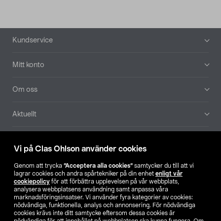
Sidfot
Kundservice
Mitt konto
Om oss
Aktuellt
Våra bolag
Vi på Clas Ohlson använder cookies
Hitta butik
Genom att trycka
”Acceptera alla cookies”
samtycker du till att vi
lagrar cookies och andra spårtekniker på din enhet
enligt vår
cookiepolicy
för att förbättra upplevelsen på vår webbplats,
SE
NO
FI
analysera webbplatsens användning samt anpassa våra
marknadsföringsinsatser. Vi använder fyra kategorier av cookies:
nödvändiga, funktionella, analys och annonsering. För nödvändiga
cookies krävs inte ditt samtycke eftersom dessa cookies är