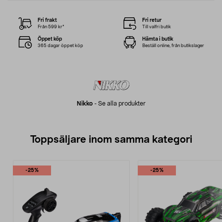
Fri frakt
Fri retur
Från 599 kr*
Till valfri butik
Öppet köp
Hämta i butik
365 dagar öppet köp
Beställ online, från butikslager
Nikko
-
Se alla produkter
Toppsäljare inom samma kategori
-25%
-25%