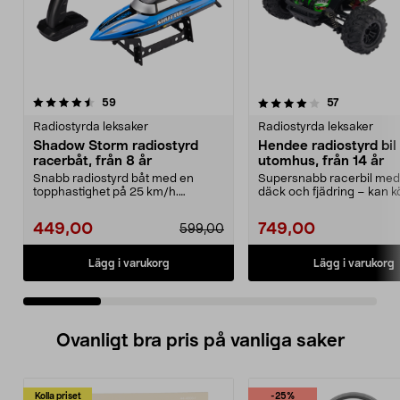
4.0 av 5 stjärnor
recensioner
4.0 av 5 stjärnor
recensioner
59
57
Radiostyrda leksaker
Radiostyrda leksaker
Shadow Storm radiostyrd
Hendee radiostyrd bil
racerbåt, från 8 år
utomhus, från 14 år
Snabb radiostyrd båt med en
Supersnabb racerbil med
topphastighet på 25 km/h.
däck och fjädring – kan k
Shadow Storm radiostyrd ra...
till 30 km/h. Hen...
449,00
749,00
599,00
Lägg i varukorg
Lägg i varukorg
Ovanligt bra pris på vanliga saker
Kolla priset
-25%