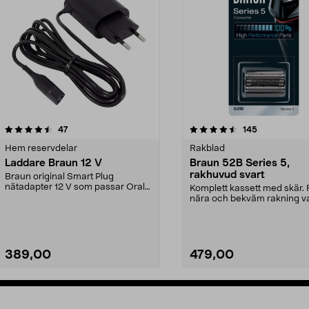
4.5av 5 stjärnor
recensioner
2.5av 5 stjärnor
recensioner
47
145
Hem reservdelar
Rakblad
Laddare Braun 12 V
Braun 52B Series 5,
rakhuvud svart
Braun original Smart Plug
nätadapter 12 V som passar Oral-
Komplett kassett med skär. 
B laddbart resefodral ...
nära och bekväm rakning v
dag.Till rakappa...
389,00
479,00
Läs mer
Lägg i varukorg