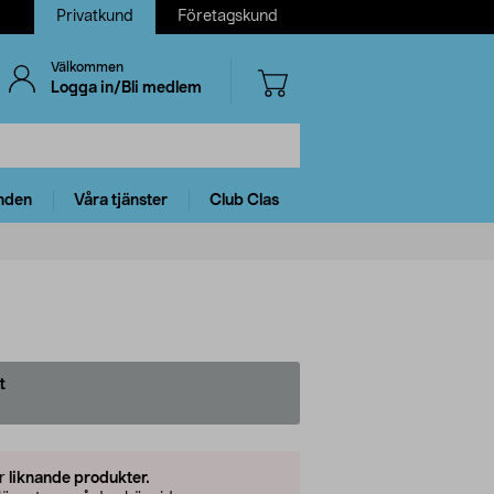
Privatkund
Företagskund
Välkommen
Logga in/Bli medlem
nden
Våra tjänster
Club Clas
t
er
liknande produkter.