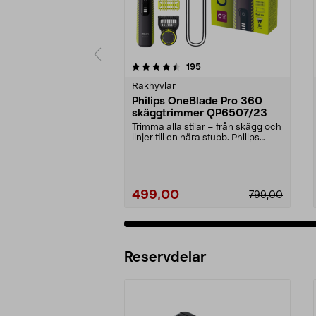
5 av 5 stjärnor
4.0 av 5 stjärnor
recensioner
195
Rakhyvlar
Philips OneBlade Pro 360
skäggtrimmer QP6507/23
Trimma alla stilar – från skägg och
linjer till en nära stubb. Philips
OneBlade ...
499,00
799,00
Reservdelar