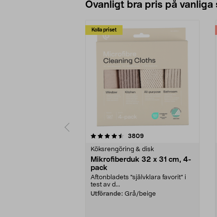
Ovanligt bra pris på vanliga
Kolla priset
5av 5 stjärnor
4.0av 5 stjärnor
recensioner
3809
Köksrengöring & disk
Mikrofiberduk 32 x 31 cm, 4-
pack
Aftonbladets "självklara favorit” i
test av d...
Utförande:
Grå/beige