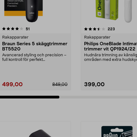
3.5 av 5 stjärnor
recensioner
4.0 av 5 stjärnor
recensioner
51
223
Rakapparater
Rakapparater
Braun Series 5 skäggtrimmer
Philips OneBlade Intima
BT5520
trimmer vit QP1924/22
Avancerad styling och precision –
Hudnära trimning av känsli
full kontroll för perfekt
områden med extra hudsky
skäggtrimning. Braun...
One Blade Intimate QP19...
499,00
399,00
849,00