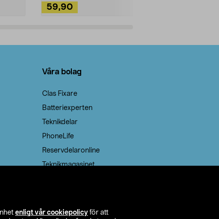
59,90
49,90
Lägg i varukorg
Lägg
Våra bolag
Clas Fixare
Batteriexperten
Teknikdelar
PhoneLife
Reservdelaronline
Teknikmagasinet
enhet
enligt vår cookiepolicy
för att