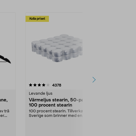
Kolla priset
Multibuy
4.5av 5 stjärnor
recensioner
4.5
4378
2
Levande ljus
Rengöringsm
nne,
Värmeljus stearin, 50-pack,
Bikarbonat
100 procent stearin
Ett allsidigt 
städning och 
v trä
100 procent stearin. Tillverkade i
ute. Städa med
er.
Sverige som brinner med en
vacker och sotfri ...