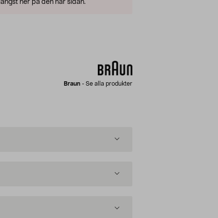
ängst ner på den här sidan.
Braun
-
Se alla produkter