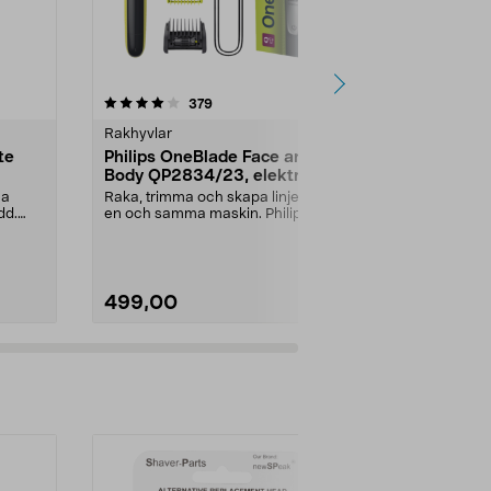
4.0 av 5 stjärnor
recensioner
5.0
379
4
Rakhyvlar
Rakapparate
te
Philips OneBlade Face and
Philips 300
Body QP2834/23, elektrisk
X3051/00 r
rakhyvel
vattentät
ga
Raka, trimma och skapa linjer med
Raka nära oc
dd.
en och samma maskin. Philips
huvudet hålle
OneBlade 360 QP28...
huden. Philip
499,00
899,00