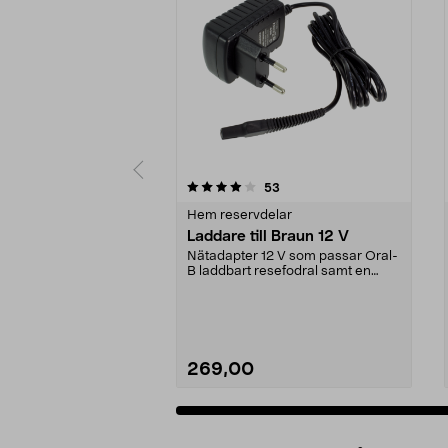
0av 5 stjärnor
4.5av 5 stjärnor
recensioner
53
Hem reservdelar
Laddare till Braun 12 V
Nätadapter 12 V som passar Oral-
B laddbart resefodral samt en
mängd olika Braun ...
269,00
Lägg i varukorg