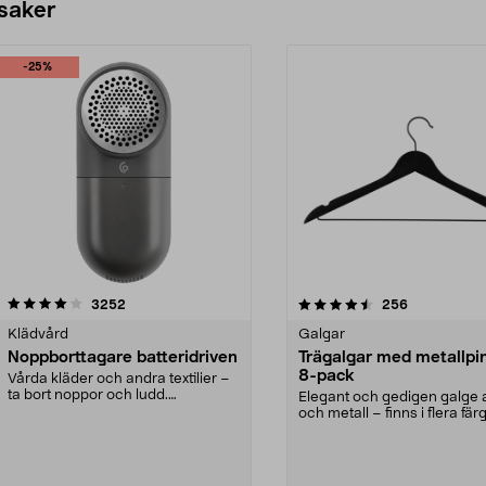
 saker
-25%
4.5av 5 stjärnor
recensioner
4.0av 5 stjärnor
recensioner
3252
256
Klädvård
Galgar
Noppborttagare batteridriven
Trägalgar med metallpi
8-pack
Vårda kläder och andra textilier –
ta bort noppor och ludd.
Elegant och gedigen galge a
Noppborttagaren fräs...
och metall – finns i flera färg
Galge med sv...