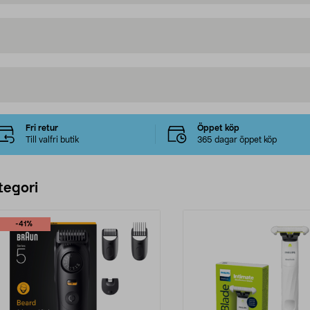
Fri retur
Öppet köp
Till valfri butik
365 dagar öppet köp
tegori
-41%