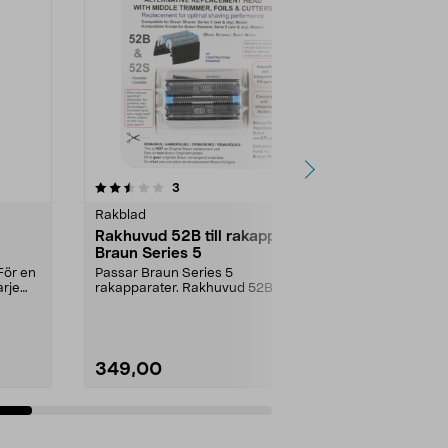
4.5av 5 stjärnor
recensioner
3
Rakblad
Rakblad
Rakhuvud 52B till rakapparat
Braun 52S S
Braun Series 5
rakhuvud si
För en
Passar Braun Series 5
Komplett kass
arje
rakapparater. Rakhuvud 52B –
nära och bek
motsvarar Braun original skär...
dag.Till rakapp
349,00
479,00
Lägg i varukorg
Lägg