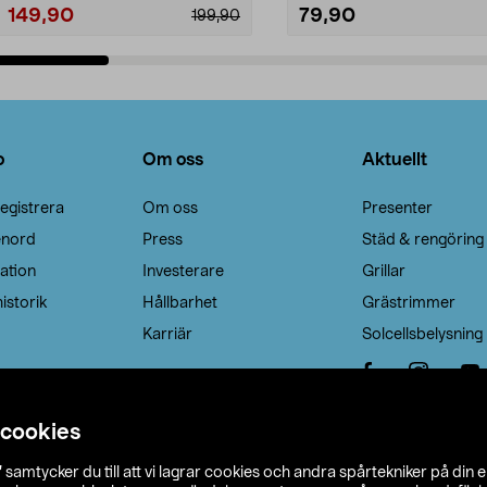
149,90
79,90
199,90
Lägg i varukorg
Lägg i varukorg
o
Om oss
Aktuellt
egistrera
Om oss
Presenter
enord
Press
Städ & rengöring
ation
Investerare
Grillar
istorik
Hållbarhet
Grästrimmer
Karriär
Solcellsbelysning
 cookies
”
samtycker du till att vi lagrar cookies och andra spårtekniker på din 