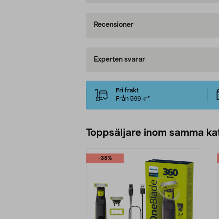
Recensioner
Experten svarar
Fri frakt
Från 599 kr*
Toppsäljare inom samma ka
-38%