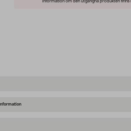
Information om den utgångna produkten finns l
information