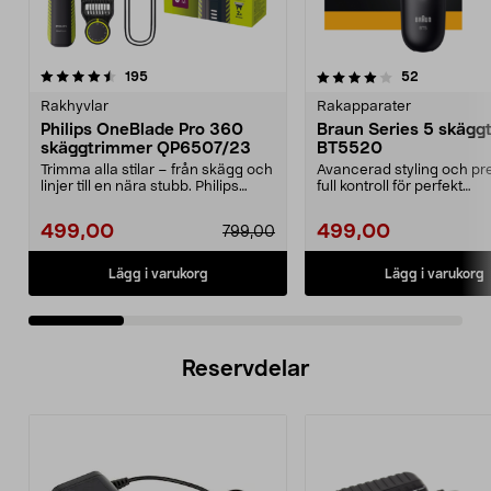
4.0 av 5 stjärnor
recensioner
4.0 av 5 stjärnor
recensione
195
52
Rakhyvlar
Rakapparater
Philips OneBlade Pro 360
Braun Series 5 skägg
skäggtrimmer QP6507/23
BT5520
Trimma alla stilar – från skägg och
Avancerad styling och pr
linjer till en nära stubb. Philips
full kontroll för perfekt
OneBlade ...
skäggtrimning. Braun...
499,00
499,00
799,00
Lägg i varukorg
Lägg i varukorg
Reservdelar