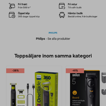
Fri frakt
Fri retur
Från 599 kr*
Till valfri butik
Öppet köp
Hämta i butik
365 dagar öppet köp
Beställ online, från butikslager
Philips
-
Se alla produkter
Toppsäljare inom samma kategori
-38%
-41%