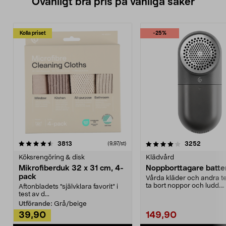
Ovanligt bra pris på vanliga saker
Kolla priset
-25%
4.0av 5 stjärnor
recensioner
4.5av 5 stjärnor
recensio
3813
3252
(9,97/st)
Köksrengöring & disk
Klädvård
Mikrofiberduk 32 x 31 cm, 4-
Noppborttagare batter
pack
Vårda kläder och andra tex
ta bort noppor och ludd.
Aftonbladets "självklara favorit” i
Noppborttagaren fräs...
test av d...
Utförande:
Grå/beige
39,90
149,90