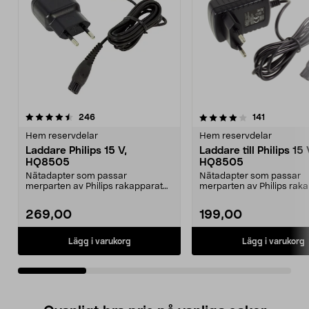
4.0av 5 stjärnor
recensioner
4.5av 5 stjärnor
recensione
246
141
Hem reservdelar
Hem reservdelar
Laddare Philips 15 V,
Laddare till Philips 15 
HQ8505
HQ8505
Nätadapter som passar
Nätadapter som passar
merparten av Philips rakapparater
merparten av Philips rak
och hårklippare, samt äl...
och hårklippare, samt äl...
269,00
199,00
Lägg i varukorg
Lägg i varukorg