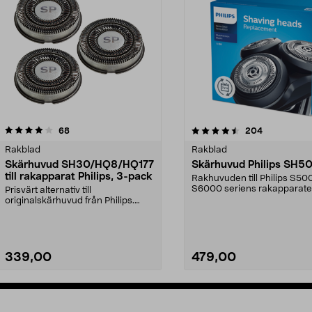
4.5av 5 stjärnor
recensioner
4.0av 5 stjärnor
recensioner
68
204
Rakblad
Rakblad
Skärhuvud SH30/HQ8/HQ177
Skärhuvud Philips SH5
till rakapparat Philips, 3-pack
Rakhuvuden till Philips S5
S6000 seriens rakapparate
Prisvärt alternativ till
Passar även model...
originalskärhuvud från Philips.
Passar Philips rakappar...
339,00
479,00
Lägg i varukorg
Lägg i varukorg