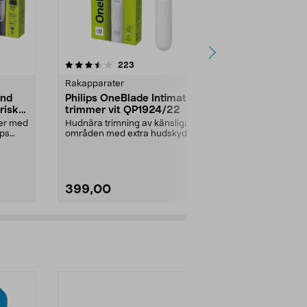
4.0 av 5 stjärnor
recensioner
5.0
223
4
Rakapparater
Rakapparate
and
Philips OneBlade Intimate
Philips 300
risk
trimmer vit QP1924/22
X3051/00 r
vattentät
jer med
Hudnära trimning av känsliga
Raka nära oc
ips
områden med extra hudskydd.
huvudet hålle
One Blade Intimate QP19...
huden. Philip
399,00
899,00