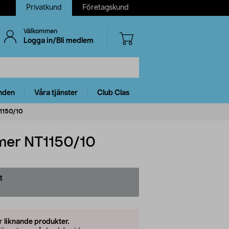
Privatkund
Företagskund
Välkommen
Logga in/Bli medlem
nden
Våra tjänster
Club Clas
T1150/10
mmer NT1150/10
t
er
liknande produkter.