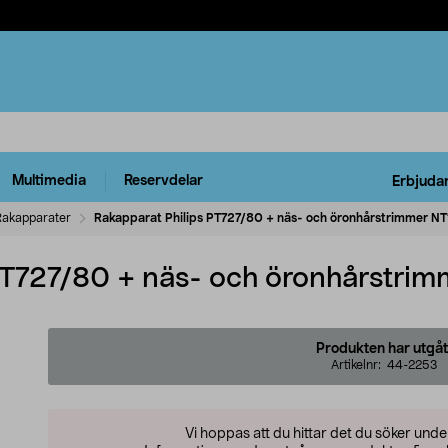
Multimedia
Reservdelar
Erbjuda
Rakapparater
Rakapparat Philips PT727/80 + näs- och öronhårstrimmer N
PT727/80 + näs- och öronhårstri
Produkten har utgåt
Artikelnr:
44-2253
Vi hoppas att du hittar det du söker und