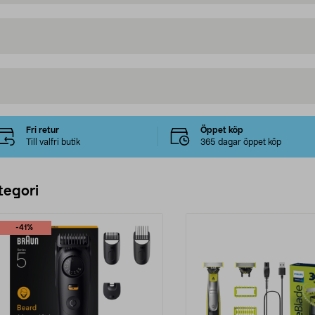
Fri retur
Öppet köp
Till valfri butik
365 dagar öppet köp
tegori
-41%