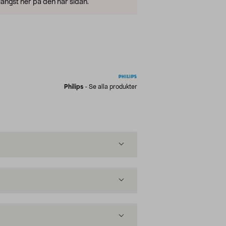
ängst ner på den här sidan.
Philips
-
Se alla produkter