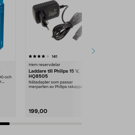
recensioner
141
0.0 av 5 stjärnor
Hem reservdelar
Rakblad
0
Laddare till Philips 15 V,
Skärhuvud H
HQ8505
Philips rak
000 och
r.
Nätadapter som passar
Prisvärt alterna
merparten av Philips rakapparater
originalskärhu
och hårklippare, samt äl...
Skärhuvuden fö
199,00
329,00
Lägg i varukorg
Lägg