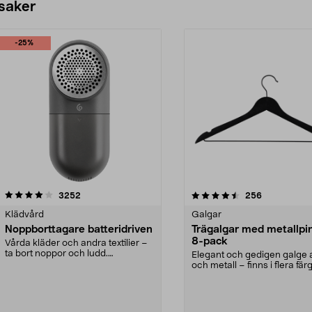
 saker
-25%
4.5av 5 stjärnor
recensioner
4.0av 5 stjärnor
recensioner
3252
256
Klädvård
Galgar
Noppborttagare batteridriven
Trägalgar med metallpi
8-pack
Vårda kläder och andra textilier –
ta bort noppor och ludd.
Elegant och gedigen galge a
Noppborttagaren fräs...
och metall – finns i flera färg
Galge med sv...