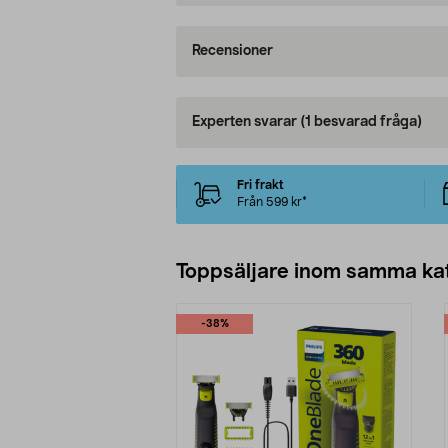
Recensioner
Experten svarar
(1 besvarad fråga)
Fri frakt
Från 599 kr*
Toppsäljare inom samma ka
-38%