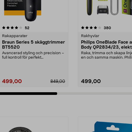
4.0 av 5 stjärnor
recensioner
3.5 av 5 stjärnor
recensioner
52
380
Rakapparater
Rakhyvlar
Braun Series 5 skäggtrimmer
Philips OneBlade Face 
BT5520
Body QP2834/23, elekt
rakhyvel
Avancerad styling och precision –
Raka, trimma och skapa lin
full kontroll för perfekt
en och samma maskin. Phil
skäggtrimning. Braun...
OneBlade 360 QP28...
499,00
499,00
849,00