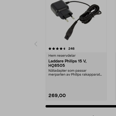
5av 5 stjärnor
4.0av 5 stjärnor
recensioner
246
Hem reservdelar
Laddare Philips 15 V,
HQ8505
Nätadapter som passar
merparten av Philips rakapparater
och hårklippare, samt äl...
269,00
Lägg i varukorg