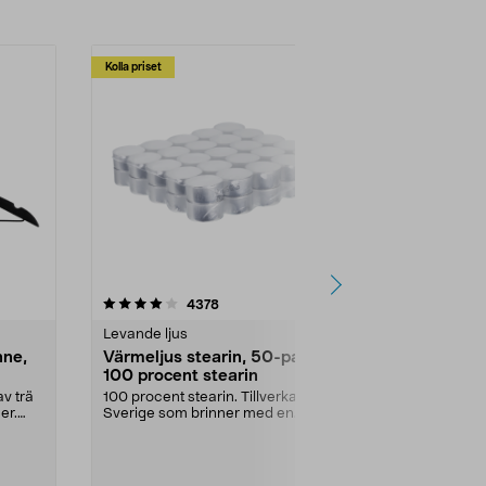
Kolla priset
Multibuy
4.5av 5 stjärnor
recensioner
4.5
4378
2
Levande ljus
Rengöringsm
nne,
Värmeljus stearin, 50-pack,
Bikarbonat
100 procent stearin
Ett allsidigt 
städning och 
v trä
100 procent stearin. Tillverkade i
ute. Städa med
er.
Sverige som brinner med en
vacker och sotfri ...