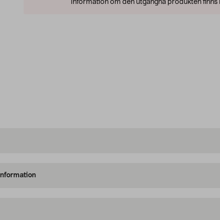
Information om den utgångna produkten finns l
information