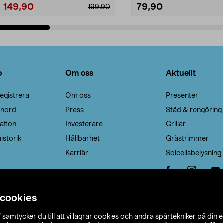
149,90
79,90
199,90
Lägg i varukorg
Lägg i varukorg
o
Om oss
Aktuellt
egistrera
Om oss
Presenter
enord
Press
Städ & rengöring
ation
Investerare
Grillar
istorik
Hållbarhet
Grästrimmer
Karriär
Solcellsbelysning
 cookies
”
samtycker du till att vi lagrar cookies och andra spårtekniker på din 