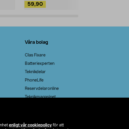
59,90
49,90
Lägg i varukorg
Lägg
Våra bolag
Clas Fixare
Batteriexperten
Teknikdelar
PhoneLife
Reservdelaronline
Teknikmagasinet
enhet
enligt vår cookiepolicy
för att