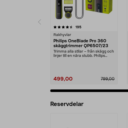
5 av 5 stjärnor
4.0 av 5 stjärnor
recensioner
195
Rakhyvlar
Philips OneBlade Pro 360
skäggtrimmer QP6507/23
Trimma alla stilar – från skägg och
linjer till en nära stubb. Philips
OneBlade ...
499,00
799,00
Reservdelar