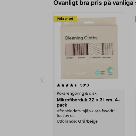
Ovanligt bra pris på vanliga
Kolla priset
5av 5 stjärnor
4.0av 5 stjärnor
recensioner
3813
Köksrengöring & disk
Mikrofiberduk 32 x 31 cm, 4-
pack
Aftonbladets "självklara favorit” i
test av d...
Utförande:
Grå/beige