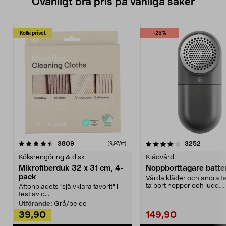
Ovanligt bra pris på vanliga saker
Kolla priset
-25%
4.0av 5 stjärnor
recensioner
4.5av 5 stjärnor
recensio
3809
3252
(9,97/st)
Köksrengöring & disk
Klädvård
Mikrofiberduk 32 x 31 cm, 4-
Noppborttagare batter
pack
Vårda kläder och andra tex
ta bort noppor och ludd.
Aftonbladets "självklara favorit” i
Noppborttagaren fräs...
test av d...
Utförande:
Grå/beige
39,90
149,90