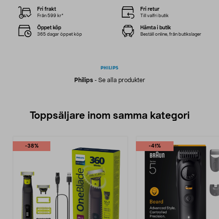
Fri frakt
Fri retur
Från 599 kr*
Till valfri butik
Öppet köp
Hämta i butik
365 dagar öppet köp
Beställ online, från butikslager
Philips
-
Se alla produkter
Toppsäljare inom samma kategori
-38%
-41%