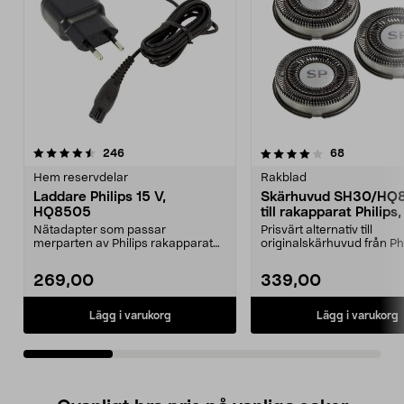
4.0av 5 stjärnor
recensioner
recensione
246
68
0.0 av 5 stjärnor
Hem reservdelar
Rakblad
Laddare Philips 15 V,
Skärhuvud SH30/HQ
HQ8505
till rakapparat Philips
Nätadapter som passar
Prisvärt alternativ till
merparten av Philips rakapparater
originalskärhuvud från Phi
och hårklippare, samt äl...
Passar Philips rakappar...
269,00
339,00
Lägg i varukorg
Lägg i varukorg