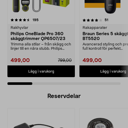
4.0 av 5 stjärnor
recensioner
4.0 av 5 stjärnor
recensioner
195
51
Rakhyvlar
Rakapparater
Philips OneBlade Pro 360
Braun Series 5 skägg
skäggtrimmer QP6507/23
BT5520
Trimma alla stilar – från skägg och
Avancerad styling och pr
linjer till en nära stubb. Philips
full kontroll för perfekt
OneBlade ...
skäggtrimning. Braun...
499,00
499,00
799,00
Lägg i varukorg
Lägg i varukorg
Reservdelar