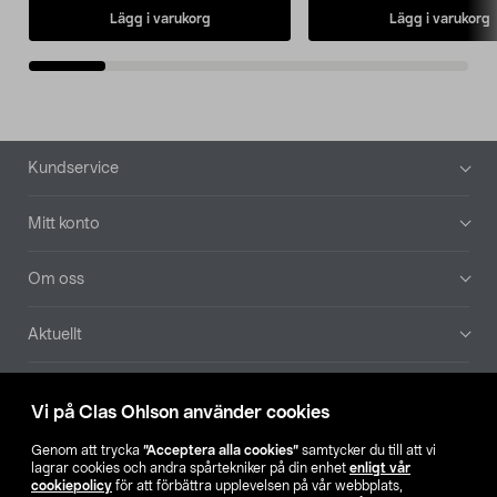
Lägg i varukorg
Lägg i varukorg
Sidfot
Kundservice
Mitt konto
Om oss
Aktuellt
Våra bolag
Vi på Clas Ohlson använder cookies
Hitta butik
Genom att trycka
”Acceptera alla cookies”
samtycker du till att vi
lagrar cookies och andra spårtekniker på din enhet
enligt vår
cookiepolicy
för att förbättra upplevelsen på vår webbplats,