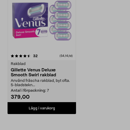
recensioner
32
(54,14/st)
Rakblad
Gillette Venus Deluxe
Smooth Swirl rakblad
Använd fräscha rakblad, byt ofta.
5-bladstekn...
Antal i förpackning:
7
379,00
Lägg i varukorg