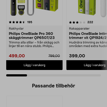
3.5 av 5 stjärnor
recensioner
4.0 av 5 stjärnor
recension
195
222
Rakhyvlar
Rakapparater
Philips OneBlade Pro 360
Philips OneBlade Inti
skäggtrimmer QP6507/23
trimmer vit QP1924/
Trimma alla stilar – från skägg och
Hudnära trimning av käns
linjer till en nära stubb. Philips
områden med extra huds
OneBlade ...
One Blade Intimate QP19..
499,00
399,00
799,00
Lägg i varukorg
Lägg i varukorg
Passande tillbehör