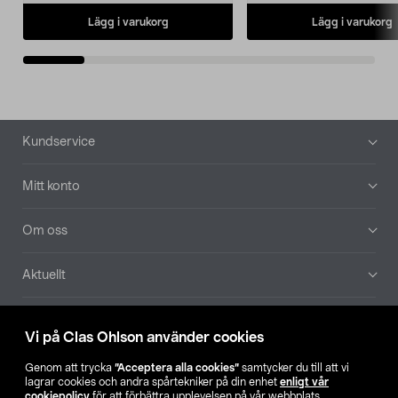
Lägg i varukorg
Lägg i varukorg
Sidfot
Kundservice
Mitt konto
Om oss
Aktuellt
Våra bolag
Vi på Clas Ohlson använder cookies
Hitta butik
Genom att trycka
”Acceptera alla cookies”
samtycker du till att vi
lagrar cookies och andra spårtekniker på din enhet
enligt vår
cookiepolicy
för att förbättra upplevelsen på vår webbplats,