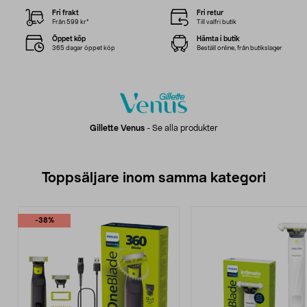
Fri frakt
Fri retur
Från 599 kr*
Till valfri butik
Öppet köp
Hämta i butik
365 dagar öppet köp
Beställ online, från butikslager
Gillette Venus
-
Se alla produkter
Toppsäljare inom samma kategori
-38%