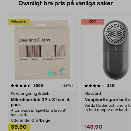
Ovanligt bra pris på vanliga saker
Kolla priset
-25%
4.0av 5 stjärnor
recensioner
4.5av 5 stjärnor
recensio
3808
3251
(9,97/st)
Köksrengöring & disk
Klädvård
Mikrofiberduk 32 x 31 cm, 4-
Noppborttagare batter
pack
Vårda kläder och andra tex
ta bort noppor och ludd.
Aftonbladets "självklara favorit” i
Noppborttagaren fräs...
test av d...
Utförande:
Grå/beige
39,90
149,90