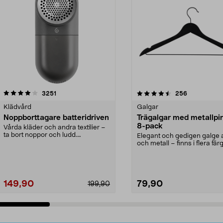
4.5av 5 stjärnor
recensioner
4.0av 5 stjärnor
recensioner
3251
256
Klädvård
Galgar
Noppborttagare batteridriven
Trägalgar med metallpi
8-pack
Vårda kläder och andra textilier –
ta bort noppor och ludd.
Elegant och gedigen galge a
Noppborttagaren fräs...
och metall – finns i flera färg
Galge med sv...
149,90
79,90
199,90
Lägg i varukorg
Lägg i varukorg