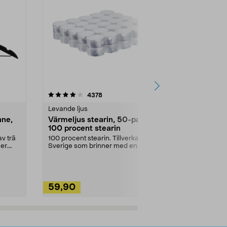
4.5av 5 stjärnor
recensioner
4.5
4378
2
Levande ljus
Rengöringsm
nne,
Värmeljus stearin, 50-pack,
Bikarbonat
100 procent stearin
Ett allsidigt 
städning och 
v trä
100 procent stearin. Tillverkade i
ute. Städa med
er.
Sverige som brinner med en
vacker och sotfri ...
59,90
49,90
Lägg i varukorg
Lägg