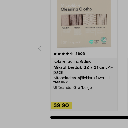
5av 5 stjärnor
4.0av 5 stjärnor
recensioner
3808
Köksrengöring & disk
Mikrofiberduk 32 x 31 cm, 4-
pack
Aftonbladets "självklara favorit” i
test av d...
Utförande:
Grå/beige
39,90
Lägg i varukorg