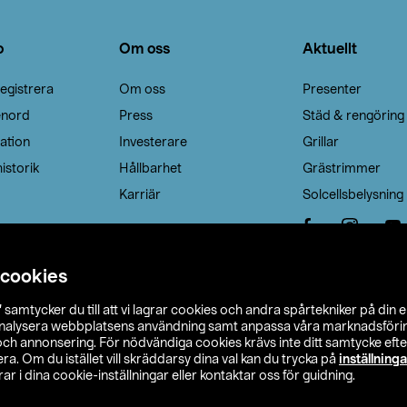
o
Om oss
Aktuellt
egistrera
Om oss
Presenter
enord
Press
Städ & rengöring
ation
Investerare
Grillar
istorik
Hållbarhet
Grästrimmer
Karriär
Solcellsbelysning
 cookies
”
samtycker du till att vi lagrar cookies och andra spårtekniker på din 
analysera webbplatsens användning samt anpassa våra marknadsförings
 och annonsering. För nödvändiga cookies krävs inte ditt samtycke ef
a. Om du istället vill skräddarsy dina val kan du trycka på
inställninga
r i dina cookie-inställningar eller kontaktar oss för guidning.
s Ohlson
Köpvillkor
Privacy statement
Klubbvillkor
H