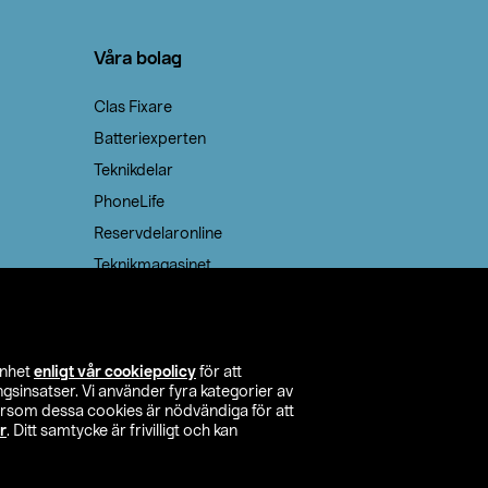
Våra bolag
Clas Fixare
Batteriexperten
Teknikdelar
PhoneLife
Reservdelaronline
Teknikmagasinet
enhet
enligt vår cookiepolicy
för att
insatser. Vi använder fyra kategorier av
tersom dessa cookies är nödvändiga för att
r
. Ditt samtycke är frivilligt och kan
itta butik