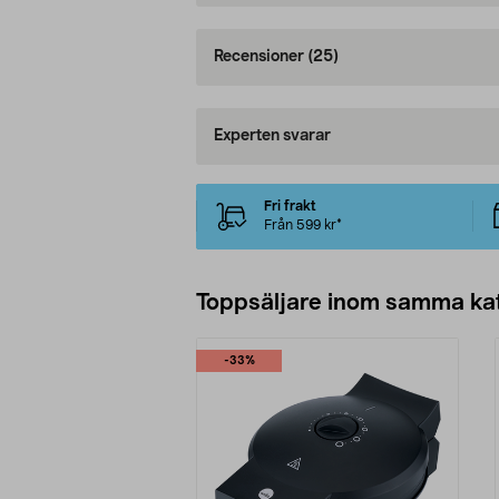
Recensioner
(25)
Experten svarar
Fri frakt
Från 599 kr*
Toppsäljare inom samma ka
-33%