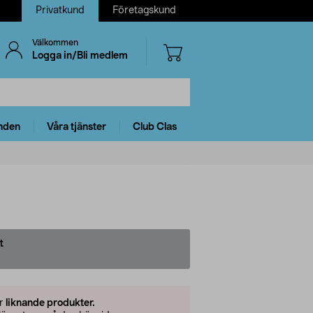
Privatkund
Företagskund
Välkommen
Logga in/Bli medlem
nden
Våra tjänster
Club Clas
t
er
liknande produkter.