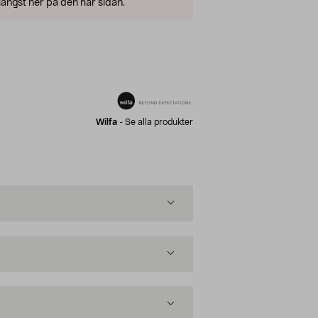
ängst ner på den här sidan.
Wilfa
-
Se alla produkter