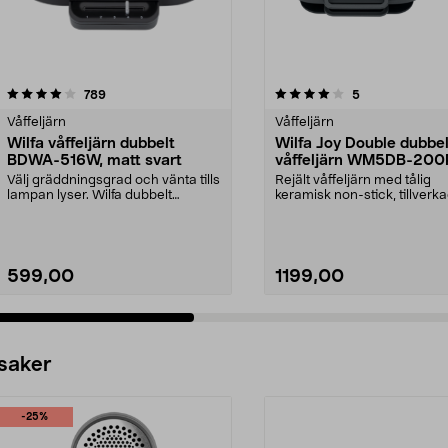
4.0 av 5 stjärnor
recensioner
4.5 av 5 stjärnor
recensioner
789
5
Våffeljärn
Våffeljärn
Wilfa våffeljärn dubbelt
Wilfa Joy Double dubbel
BDWA-516W, matt svart
våffeljärn WM5DB-200P
svart
Välj gräddningsgrad och vänta tills
Rejält våffeljärn med tålig
lampan lyser. Wilfa dubbelt
keramisk non-stick, tillverk
våffeljärn med j...
PFAS. Wilfa Joy ...
599,00
1199,00
 saker
-25%