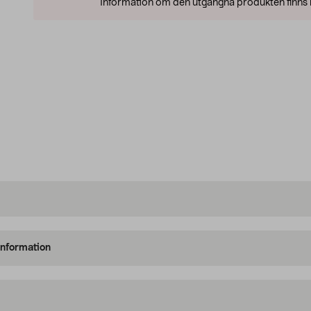
Information om den utgångna produkten finns l
information