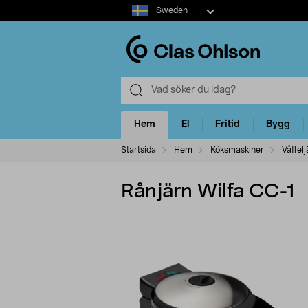
Select
Sweden
market
Hem
El
Fritid
Bygg
Startsida
Hem
Köksmaskiner
Våffelj
Rånjärn Wilfa CC-1