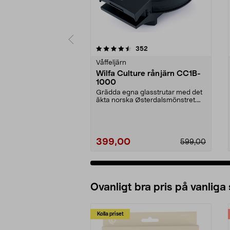
5 av 5 stjärnor
4.0 av 5 stjärnor
recensioner
352
Våffeljärn
Wilfa Culture rånjärn CC1B-
1000
Grädda egna glasstrutar med det
äkta norska Østerdalsmönstret.
Wilfa Culture rån...
399,00
599,00
Ovanligt bra pris på vanliga
Kolla priset