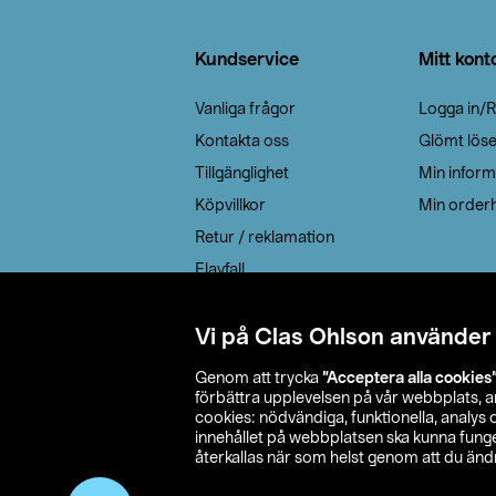
Sidfot
Kundservice
Mitt kont
Vanliga frågor
Logga in/R
Kontakta oss
Glömt lös
Tillgänglighet
Min inform
Köpvillkor
Min orderh
Retur / reklamation
Elavfall
Cookie policy
Leveransalternativ
Vi på Clas Ohlson använder
Genom att trycka
”Acceptera alla cookies
förbättra upplevelsen på vår webbplats, 
cookies: nödvändiga, funktionella, analys
innehållet på webbplatsen ska kunna funger
återkallas när som helst genom att du ändra
© 2026 Cla