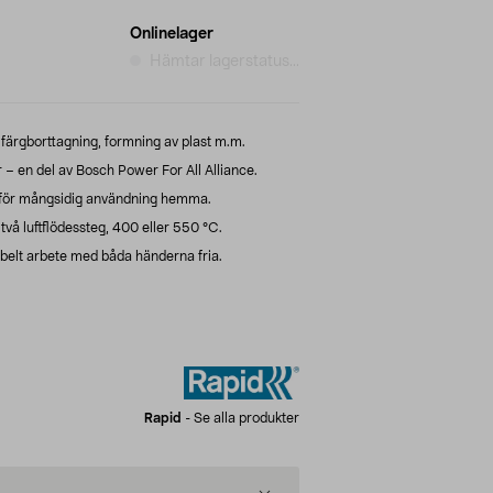
Onlinelager
Hämtar lagerstatus...
r färgborttagning, formning av plast m.m.
 – en del av Bosch Power For All Alliance.
 för mångsidig användning hemma.
å luftflödessteg, 400 eller 550 °C.
ibelt arbete med båda händerna fria.
Rapid
-
Se alla produkter