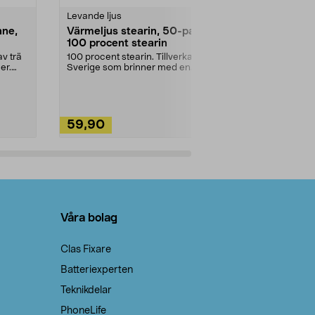
Levande ljus
Rengöringsm
nne,
Värmeljus stearin, 50-pack,
Bikarbonat
100 procent stearin
Ett allsidigt 
städning och 
v trä
100 procent stearin. Tillverkade i
ute. Städa med
er.
Sverige som brinner med en
vacker och sotfri ...
59,90
49,90
Lägg i varukorg
Lägg
Våra bolag
Clas Fixare
Batteriexperten
Teknikdelar
PhoneLife