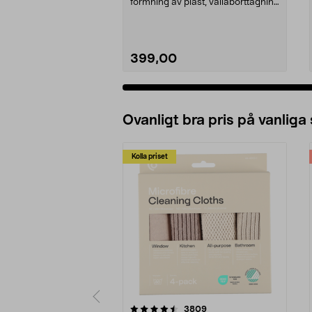
formning av plast, vallaborttagning
m.m. Hög effekt...
399,00
Ovanligt bra pris på vanliga
Kolla priset
5av 5 stjärnor
4.0av 5 stjärnor
recensioner
3809