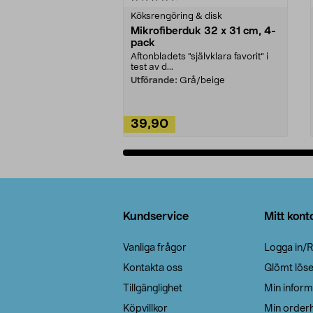
Köksrengöring & disk
Mikrofiberduk 32 x 31 cm, 4-
pack
Aftonbladets "självklara favorit” i
test av d...
Utförande:
Grå/beige
39,90
Lägg i varukorg
Sidfot
Kundservice
Mitt kont
Vanliga frågor
Logga in/R
Kontakta oss
Glömt lös
Tillgänglighet
Min inform
Köpvillkor
Min orderh