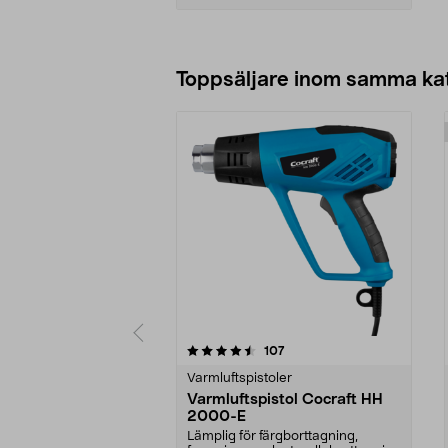
Lägg i varukorg
Toppsäljare inom samma ka
5 av 5 stjärnor
4.5 av 5 stjärnor
recensioner
107
Varmluftspistoler
Varmluftspistol Cocraft HH
2000-E
Lämplig för färgborttagning,