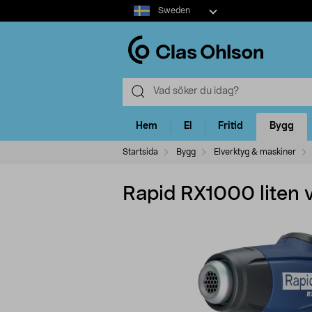
Select
Sweden
market
Hem
El
Fritid
Bygg
Startsida
Bygg
Elverktyg & maskiner
Rapid RX1000 liten v