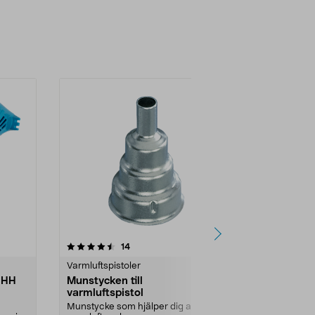
4.5 av 5 stjärnor
recensioner
4.0
14
2
Varmluftspistoler
Bygg reservd
t HH
Munstycken till
Munstycken 
varmluftspistol
HG300-A va
p
Munstycke som hjälper dig att få
Extra munstyck