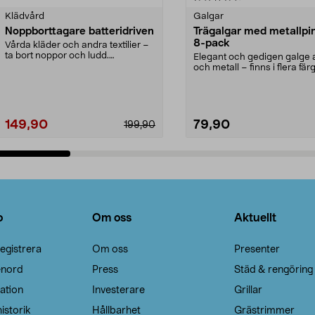
Klädvård
Galgar
Noppborttagare batteridriven
Trägalgar med metallpi
8-pack
Vårda kläder och andra textilier –
ta bort noppor och ludd.
Elegant och gedigen galge a
Noppborttagaren fräs...
och metall – finns i flera färg
Galge med sv...
149,90
79,90
199,90
Lägg i varukorg
Lägg i varukorg
o
Om oss
Aktuellt
egistrera
Om oss
Presenter
enord
Press
Städ & rengöring
ation
Investerare
Grillar
istorik
Hållbarhet
Grästrimmer