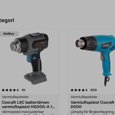
tegori
Multibuy
4.5 av 5 stjärnor
recensioner
4.5 av 5 stjärnor
recensioner
10
203
Varmluftspistoler
Varmluftspistoler
Cocraft LXC batteridriven
Varmluftspistol Cocraf
varmluftspistol HG300-A 18
2000
V
Värmepistol med justerbar
Lämplig för färgborttagning,