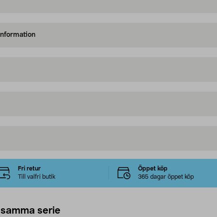
information
Fri retur
Öppet köp
Till valfri butik
365 dagar öppet köp
 samma serie