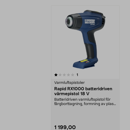
0av 5 stjärnor
recensioner
1
Varmluftspistoler
Rapid RX1000 batteridriven
värmepistol 18 V
Batteridriven varmluftspistol för
färgborttagning, formning av plast
m.m. Batter...
1 199,00