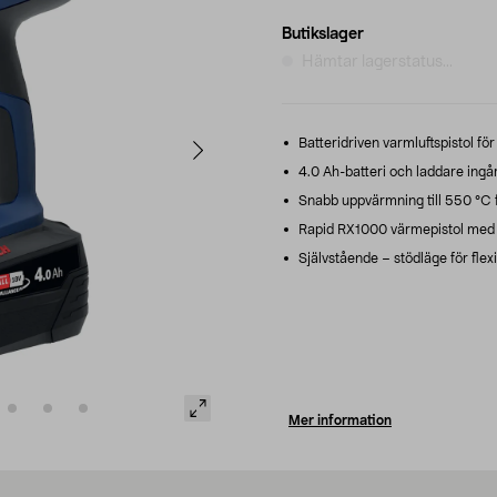
Butikslager
Hämtar lagerstatus...
Batteridriven varmluftspistol fö
4.0 Ah-batteri och laddare ingår
Snabb uppvärmning till 550 °C
Rapid RX1000 värmepistol med tv
Självstående – stödläge för flex
Mer information