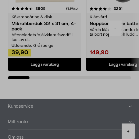
4.0av 5 stjärnor
recensioner
4.5av 5 stjärnor
recensio
3808
3251
(9,97/st)
Köksrengöring & disk
Klädvård
Mikrofiberduk 32 x 31 cm, 4-
Noppborttagare batter
-
pack
Vårda kläder och andra tex
ta bort noppor och ludd.
Aftonbladets "självklara favorit” i
Noppborttagaren fräs...
test av d...
Utförande:
Grå/beige
39,90
149,90
Lägg i varukorg
Lägg i varukorg
Sidfot
Kundservice
Mitt konto
Product
+
quantity
Om oss