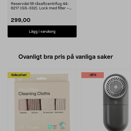
Reservdel till råsaftcentrifug 44-
6217 (GS-332). Lock med filter –
för effektiv ...
299,00
Lägg i varukorg
Ovanligt bra pris på vanliga saker
Kolla priset
-25%