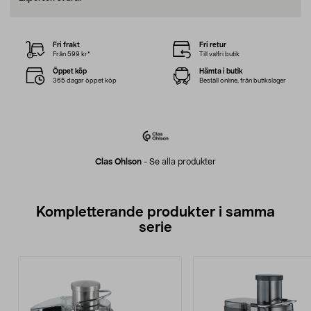
Fri frakt
Fri retur
Från 599 kr*
Till valfri butik
Öppet köp
Hämta i butik
365 dagar öppet köp
Beställ online, från butikslager
Clas Ohlson
-
Se alla produkter
Kompletterande produkter i samma
serie