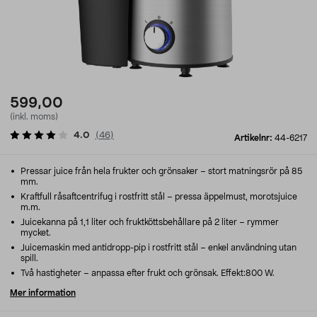
599,00
(inkl. moms)
4.0
(
46
)
Artikelnr:
44-6217
Pressar juice från hela frukter och grönsaker – stort matningsrör på 85
mm.
Kraftfull råsaftcentrifug i rostfritt stål – pressa äppelmust, morotsjuice
m.m.
Juicekanna på 1,1 liter och fruktköttsbehållare på 2 liter – rymmer
mycket.
Juicemaskin med antidropp-pip i rostfritt stål – enkel användning utan
spill.
Två hastigheter – anpassa efter frukt och grönsak. Effekt:800 W.
Mer information