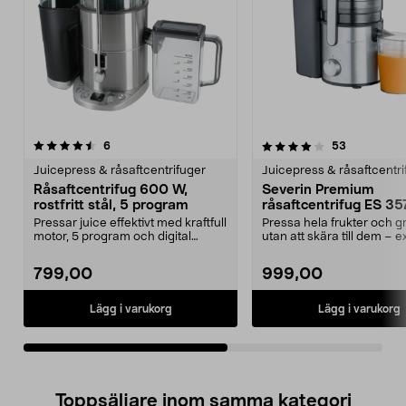
4.0av 5 stjärnor
recensioner
4.5av 5 stjärnor
recensione
6
53
Juicepress & råsaftcentrifuger
Juicepress & råsaftcentri
Råsaftcentrifug 600 W,
Severin Premium
rostfritt stål, 5 program
råsaftcentrifug ES 357
liter
Pressar juice effektivt med kraftfull
Pressa hela frukter och 
motor, 5 program och digital
utan att skära till dem – e
display. Lite...
inmatning...
799,00
999,00
Lägg i varukorg
Lägg i varukorg
Toppsäljare inom samma kategori