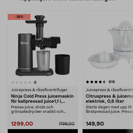
-28%
4.5 av 5 stjärnor
4.5 av 5 stjärnor
recensione
615
recensioner
0
Juicepress & råsaftcentrifuger
Juicepress & råsaftcentri
Ninja Cold Press juicemaskin
Citruspress & juicem
för kallpressad juice1,1 l,
elektrisk, 0,6 liter
JC151EU
Pressa juice, shots och
Starta dagen med upp till
grönsaksdrycker snabbt och
färskpressad juice. Pressa
enkelt hemma. Ninja Cold Pre...
grape, citr...
1299,00
149,90
1799,00