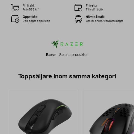
Fri frakt
Fri retur
Från 599 kr*
Till valfri butik
Öppet köp
Hämta i butik
365 dagar öppet köp
Beställ online, från butikslager
Razer
-
Se alla produkter
Toppsäljare inom samma kategori