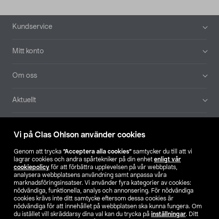
Sidfot
Kundservice
Mitt konto
Om oss
Aktuellt
Våra bolag
Vi på Clas Ohlson använder cookies
Hitta butik
Genom att trycka
”Acceptera alla cookies”
samtycker du till att vi
lagrar cookies och andra spårtekniker på din enhet
enligt vår
cookiepolicy
för att förbättra upplevelsen på vår webbplats,
SE
NO
FI
analysera webbplatsens användning samt anpassa våra
marknadsföringsinsatser. Vi använder fyra kategorier av cookies:
nödvändiga, funktionella, analys och annonsering. För nödvändiga
cookies krävs inte ditt samtycke eftersom dessa cookies är
nödvändiga för att innehållet på webbplatsen ska kunna fungera. Om
du istället vill skräddarsy dina val kan du trycka på
inställningar
. Ditt