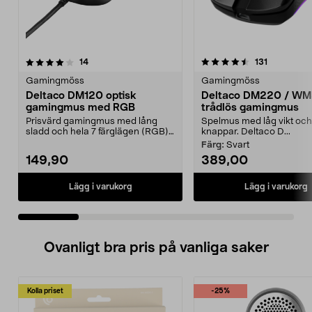
4.5 av 5 stjärnor
recensioner
4.5 av 5 stjärnor
recensione
14
131
Gamingmöss
Gamingmöss
Deltaco DM120 optisk
Deltaco DM220 / WM
gamingmus med RGB
trådlös gamingmus
Prisvärd gamingmus med lång
Spelmus med låg vikt och
sladd och hela 7 färglägen (RGB).
knappar. Deltaco D...
Deltaco DM120 – op...
Färg:
Svart
149,90
389,00
Lägg i varukorg
Lägg i varukorg
Ovanligt bra pris på vanliga saker
Kolla priset
-25%