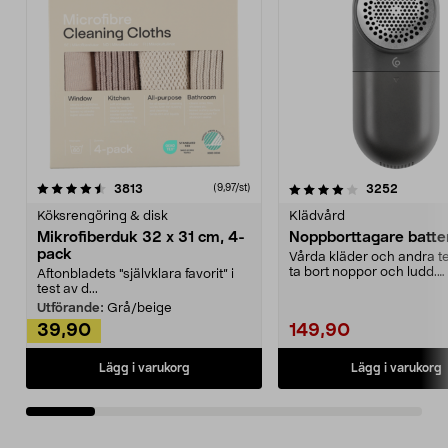
4.0av 5 stjärnor
recensioner
4.5av 5 stjärnor
recensio
3813
3252
(9,97/st)
Köksrengöring & disk
Klädvård
Mikrofiberduk 32 x 31 cm, 4-
Noppborttagare batter
pack
Vårda kläder och andra tex
ta bort noppor och ludd.
Aftonbladets "självklara favorit” i
Noppborttagaren fräs...
test av d...
Utförande:
Grå/beige
39,90
149,90
Lägg i varukorg
Lägg i varukorg