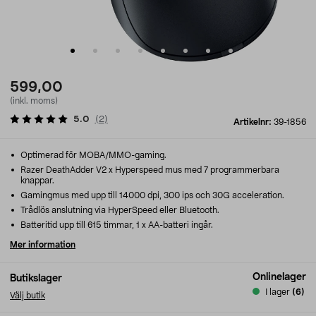
599,00
(inkl. moms)
5.0
(
2
)
Artikelnr:
39-1856
Optimerad för MOBA/MMO-gaming.
Razer DeathAdder V2 x Hyperspeed mus med 7 programmerbara
knappar.
Gamingmus med upp till 14000 dpi, 300 ips och 30G acceleration.
Trådlös anslutning via HyperSpeed eller Bluetooth.
Batteritid upp till 615 timmar, 1 x AA-batteri ingår.
Mer information
Onlinelager
Butikslager
I lager
(6)
Välj butik