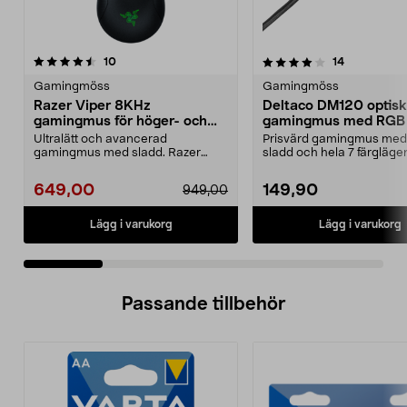
4.0 av 5 stjärnor
recensioner
4.5 av 5 stjärnor
recensioner
10
14
Gamingmöss
Gamingmöss
Razer Viper 8KHz
Deltaco DM120 optisk
gamingmus för höger- och
gamingmus med RGB
vänsterhänta
Ultralätt och avancerad
Prisvärd gamingmus med
gamingmus med sladd. Razer
sladd och hela 7 färgläge
Viper 8KHz – programmerbar
Deltaco DM120 – op...
mu...
649,00
149,90
949,00
Lägg i varukorg
Lägg i varukorg
Passande tillbehör