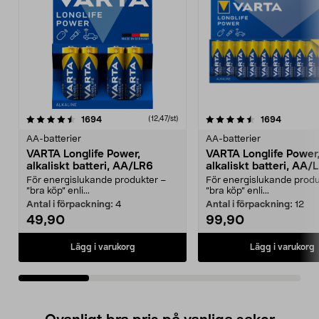
4.5av 5 stjärnor
recensioner
4.5av 5 stjärnor
recensio
1694
1694
(12,47/st)
AA-batterier
AA-batterier
VARTA Longlife Power,
VARTA Longlife Power
alkaliskt batteri, AA/LR6
alkaliskt batteri, AA/
För energislukande produkter –
För energislukande produ
”bra köp” enli...
”bra köp” enli...
Antal i förpackning:
4
Antal i förpackning:
12
49,90
99,90
Lägg i varukorg
Lägg i varukorg