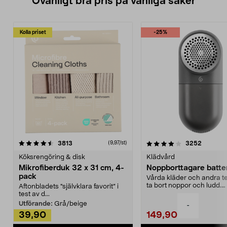
Ovanligt bra pris på vanliga saker
Kolla priset
-25%
4.0av 5 stjärnor
recensioner
4.5av 5 stjärnor
recensio
3813
3252
(9,97/st)
Köksrengöring & disk
Klädvård
Mikrofiberduk 32 x 31 cm, 4-
Noppborttagare batter
pack
Vårda kläder och andra tex
ta bort noppor och ludd.
Aftonbladets "självklara favorit” i
Noppborttagaren fräs...
test av d...
Utförande:
Grå/beige
-
39,90
149,90