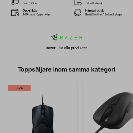
Från 599 kr*
Till valfri butik
Öppet köp
Hämta i butik
365 dagar öppet köp
Beställ online, från butikslager
Razer
-
Se alla produkter
Toppsäljare inom samma kategori
-32%