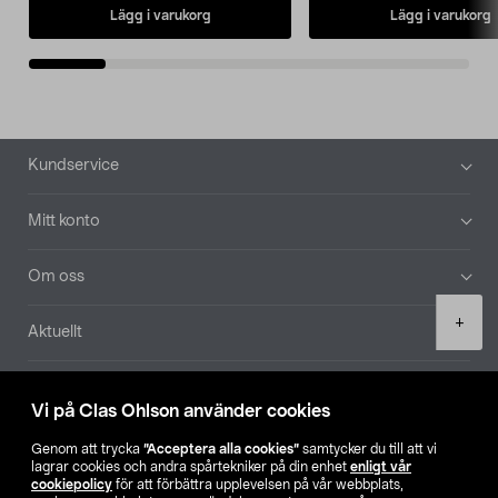
Lägg i varukorg
Lägg i varukorg
Sidfot
Kundservice
Mitt konto
Om oss
Product
+
Aktuellt
quantity
Våra bolag
Vi på Clas Ohlson använder cookies
Hitta butik
Genom att trycka
”Acceptera alla cookies”
samtycker du till att vi
lagrar cookies och andra spårtekniker på din enhet
enligt vår
cookiepolicy
för att förbättra upplevelsen på vår webbplats,