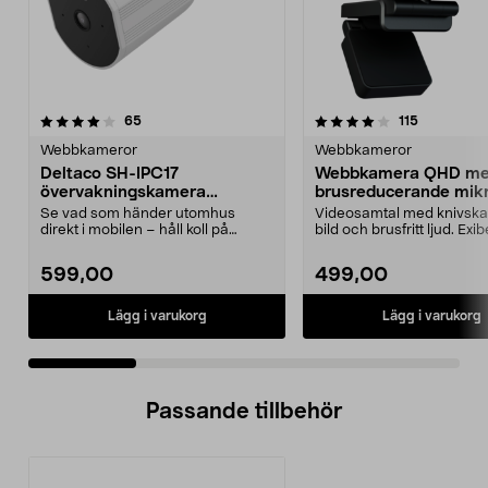
4.0 av 5 stjärnor
recensioner
4.5 av 5 stjärnor
recensione
65
115
Webbkameror
Webbkameror
Deltaco SH-IPC17
Webbkamera QHD m
övervakningskamera
brusreducerande mikr
utomhus WiFi FullHD
Exibel
Se vad som händer utomhus
Videosamtal med knivsk
direkt i mobilen – håll koll på
bild och brusfritt ljud. Exib
trädgård, entré och up...
webbkamera med aut...
599,00
499,00
Lägg i varukorg
Lägg i varukorg
Passande tillbehör