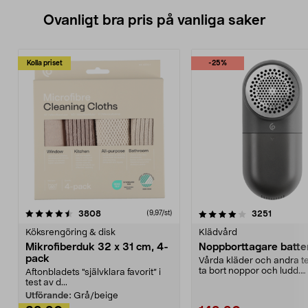
Ovanligt bra pris på vanliga saker
Kolla priset
-25%
4.0av 5 stjärnor
recensioner
4.5av 5 stjärnor
recensio
3808
3251
(9,97/st)
Köksrengöring & disk
Klädvård
Mikrofiberduk 32 x 31 cm, 4-
Noppborttagare batter
pack
Vårda kläder och andra tex
ta bort noppor och ludd.
Aftonbladets "självklara favorit” i
Noppborttagaren fräs...
test av d...
Utförande:
Grå/beige