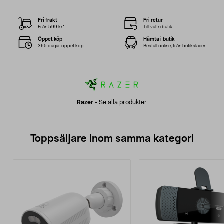
Fri frakt
Fri retur
Från 599 kr*
Till valfri butik
Öppet köp
Hämta i butik
365 dagar öppet köp
Beställ online, från butikslager
Razer
-
Se alla produkter
Toppsäljare inom samma kategori