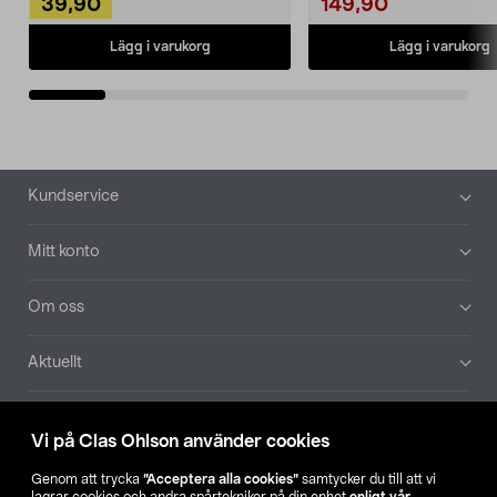
39,90
149,90
Lägg i varukorg
Lägg i varukorg
Sidfot
Kundservice
Mitt konto
Om oss
Aktuellt
Våra bolag
Vi på Clas Ohlson använder cookies
Hitta butik
Genom att trycka
”Acceptera alla cookies”
samtycker du till att vi