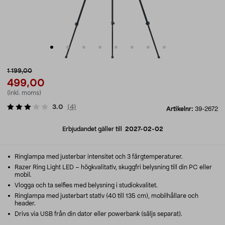
1 199,00
499,00
(inkl. moms)
3.0
(
4
)
Artikelnr:
39-2672
Erbjudandet gäller till
2027-02-02
Ringlampa med justerbar intensitet och 3 färgtemperaturer.
Razer Ring Light LED – högkvalitativ, skuggfri belysning till din PC eller
mobil.
Vlogga och ta selfies med belysning i studiokvalitet.
Ringlampa med justerbart stativ (40 till 135 cm), mobilhållare och
header.
Drivs via USB från din dator eller powerbank (säljs separat).