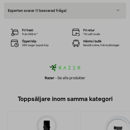
Experten svarar
(1 besvarad fråga)
Fri frakt
Fri retur
Från 599 kr*
Till valfri butik
Öppet köp
Hämta i butik
365 dagar öppet köp
Beställ online, från butikslager
Razer
-
Se alla produkter
Toppsäljare inom samma kategori