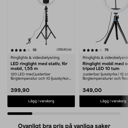
4.0 av 5 stjärnor
recensioner
5.0 av 5 stjärnor
recensioner
10
75
(399,90/st)
Ringlights & videobelysning
Ringlights & videobelysni
LED ringlight med stativ, för
Ringlight mobil med 
mobil, 1,55 m
tripod LED 10 tum
120 LED med justerbar
Justerbar ljusstyrka i 12 s
färgtemperatur och 10 ljusstyrkor
färgtemperaturer och flex
– rätt ljus i varje situ...
tripod. Ring Lig...
399,90
349,00
Lägg i varukorg
Lägg i varukorg
Ovanligt bra pris på vanliga saker