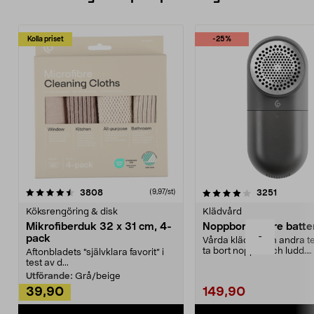
Kolla priset
-25%
4.0av 5 stjärnor
recensioner
4.5av 5 stjärnor
recensio
3808
3251
(9,97/st)
Köksrengöring & disk
Klädvård
Mikrofiberduk 32 x 31 cm, 4-
Noppborttagare batter
-
pack
Vårda kläder och andra tex
ta bort noppor och ludd.
Aftonbladets "självklara favorit” i
Noppborttagaren fräs...
test av d...
Utförande:
Grå/beige
39,90
149,90