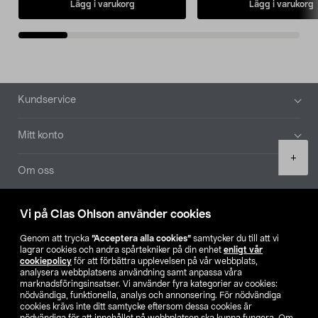
Lägg i varukorg
Lägg i varukorg
Sidfot
Kundservice
Mitt konto
Product
+
quantity
Om oss
Aktuellt
Vi på Clas Ohlson använder cookies
Genom att trycka
”Acceptera alla cookies”
samtycker du till att vi
Våra bolag
lagrar cookies och andra spårtekniker på din enhet
enligt vår
cookiepolicy
för att förbättra upplevelsen på vår webbplats,
analysera webbplatsens användning samt anpassa våra
Hitta butik
marknadsföringsinsatser. Vi använder fyra kategorier av cookies:
nödvändiga, funktionella, analys och annonsering. För nödvändiga
cookies krävs inte ditt samtycke eftersom dessa cookies är
SE
NO
FI