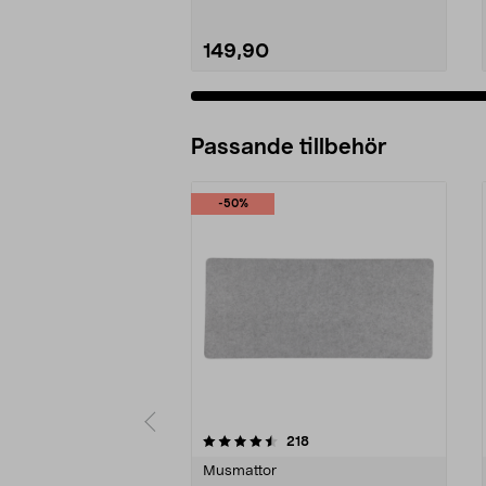
149,90
Passande tillbehör
-50%
5av 5 stjärnor
4.5av 5 stjärnor
recensioner
218
Musmattor