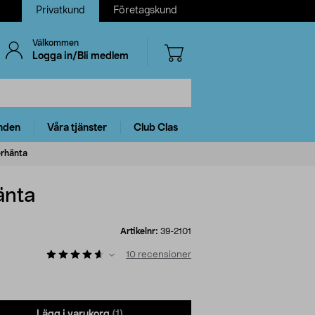
Privatkund
Företagskund
Välkommen
Logga in/Bli medlem
nden
Våra tjänster
Club Clas
erhänta
änta
Artikelnr:
39-2101
10
recensioner
Lägg i varukorg
(1)