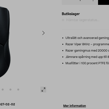
quantity
Butikslager
Hämtar lagerstatus...
Ultralätt och avancerad gamin
Razer Viper 8KHz – programme
Razer gamingmus med 20000 dpi
Jämnare spårning med upp till 8
Musfötter i 100 procent PTFE för
027-02-02
Mer information