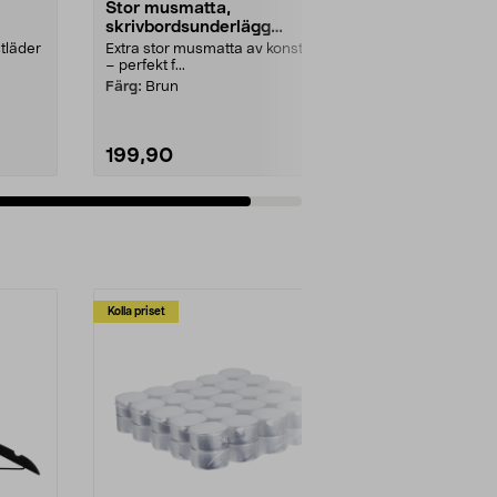
Stor musmatta,
skrivbordsunderlägg
konstläder 90 x 40 cm
tläder
Extra stor musmatta av konstläder
– perfekt f...
Färg:
Brun
199,90
Lägg i varukorg
Kolla priset
Multibuy