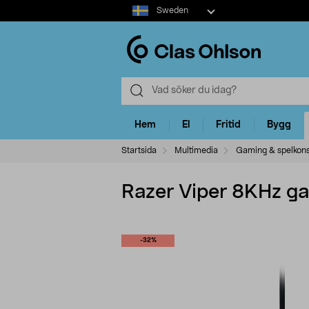
Select
Sweden
market
Hem
El
Fritid
Bygg
Startsida
Multimedia
Gaming & spelkons
Razer Viper 8KHz ga
-32%