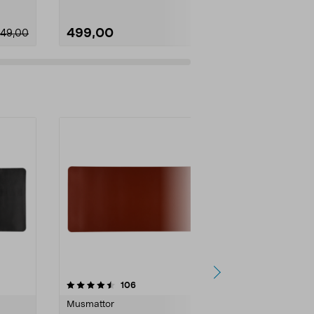
499,00
249,00
49,00
recensioner
106
Musmattor