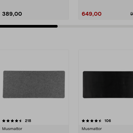
389,00
649,00
9
4.5av 5 stjärnor
recensioner
4.5av 5 stjärnor
recensioner
218
106
Musmattor
Musmattor