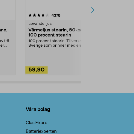
4.5av 5 stjärnor
recensioner
4.5
4378
2
Levande ljus
Rengöringsm
nne,
Värmeljus stearin, 50-pack,
Bikarbonat
100 procent stearin
Ett allsidigt 
städning och 
v trä
100 procent stearin. Tillverkade i
ute. Städa med
er.
Sverige som brinner med en
vacker och sotfri ...
59,90
49,90
Lägg i varukorg
Lägg
Våra bolag
Clas Fixare
Batteriexperten