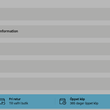
information
Fri retur
Öppet köp
Till valfri butik
365 dagar öppet köp