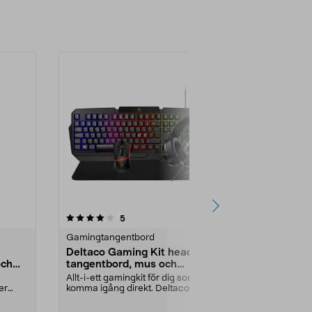
4.5 av 5 stjärnor
recensioner
4.5
5
Gamingtangentbord
Gamingmöss
Deltaco Gaming Kit headset,
Deltaco G
och
tangentbord, mus och
ultralätt 
musmatta, GAM-174
Allt-i-ett gamingkit för dig som vill
Gamingmus m
er
komma igång direkt. Deltaco
belsysning. De
ar
Gaming 4-i-1 –...
Färg:
Svart