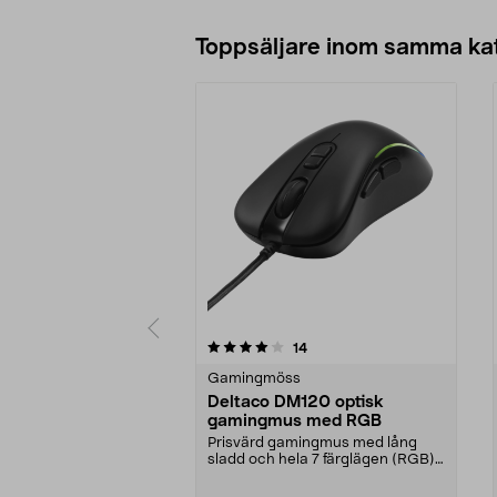
Toppsäljare inom samma ka
0 av 5 stjärnor
4.5 av 5 stjärnor
recensioner
14
Gamingmöss
Deltaco DM120 optisk
gamingmus med RGB
Prisvärd gamingmus med lång
sladd och hela 7 färglägen (RGB).
Deltaco DM120 – op...