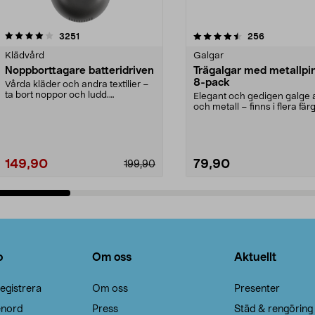
4.5av 5 stjärnor
recensioner
4.0av 5 stjärnor
recensioner
3251
256
Klädvård
Galgar
Noppborttagare batteridriven
Trägalgar med metallpi
8-pack
Vårda kläder och andra textilier –
ta bort noppor och ludd.
Elegant och gedigen galge a
Noppborttagaren fräs...
och metall – finns i flera färg
Galge med sv...
149,90
79,90
199,90
Lägg i varukorg
Lägg i varukorg
o
Om oss
Aktuellt
egistrera
Om oss
Presenter
enord
Press
Städ & rengöring