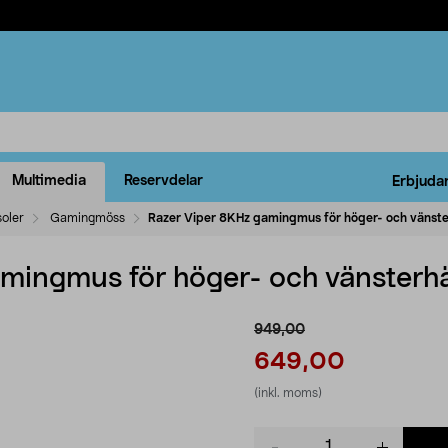
Multimedia
Reservdelar
Erbjuda
oler
Gamingmöss
Razer Viper 8KHz gamingmus för höger- och vänst
mingmus för höger- och vänsterh
949,00
649,00
(inkl. moms)
Product