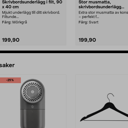
Skrivbordsunderlägg i filt, 90
Stor musmatta,
x 40 cm
skrivbordsunderlägg
konstläder 90 x 40 cm
Mjukt underlägg till ditt skrivbord.
Extra stor musmatta av kons
Filtunde...
– perfekt f...
Färg:
Mörkgrå
Färg:
Svart
199,90
199,90
Lägg i varukorg
Lägg i varukorg
 saker
-25%