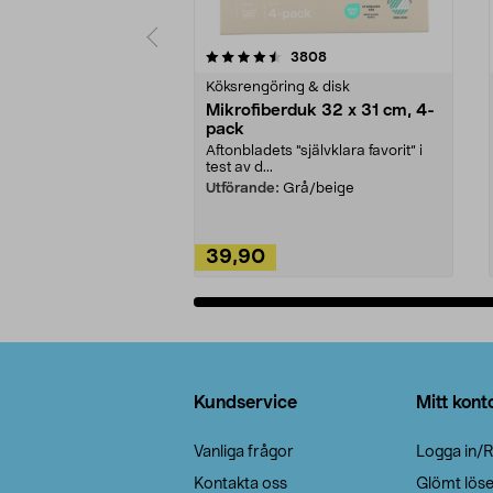
5av 5 stjärnor
4.0av 5 stjärnor
recensioner
3808
Köksrengöring & disk
Mikrofiberduk 32 x 31 cm, 4-
pack
Aftonbladets "självklara favorit” i
test av d...
Utförande:
Grå/beige
39,90
Lägg i varukorg
Sidfot
Kundservice
Mitt kont
Vanliga frågor
Logga in/R
Kontakta oss
Glömt lös