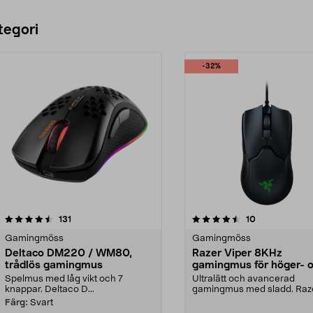
tegori
-32%
4.5 av 5 stjärnor
recensioner
4.0 av 5 stjärnor
recensioner
131
10
Gamingmöss
Gamingmöss
Deltaco DM220 / WM80,
Razer Viper 8KHz
trådlös gamingmus
gamingmus för höger- 
vänsterhänta
Spelmus med låg vikt och 7
Ultralätt och avancerad
knappar. Deltaco D...
gamingmus med sladd. Raz
Viper 8KHz – programmerb
Färg:
Svart
mu...