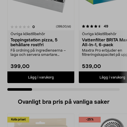
4.5 av 5 stjärnor
4.5 av 5 stjärnor
recensione
49
recensioner
0
(399,00/st)
Övriga kökstillbehör
Övriga kökstillbehör
Toppingstation pizza, 5
Vattenfilter BRITA Ma
behållare rostfri
All-In-1, 6-pack
Få ordning på ingredienserna –
Maxtra Pro erbjuder en
laga och servera smartare
filtreringskapacitet på upp 
hemma. Toppingstation p...
liter per filter. Re...
399,00
539,00
Lägg i varukorg
Lägg i varukorg
Ovanligt bra pris på vanliga saker
Kolla priset
-25%