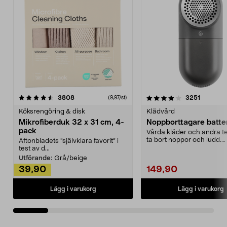
4.0av 5 stjärnor
recensioner
4.5av 5 stjärnor
recensio
3808
3251
(9,97/st)
Köksrengöring & disk
Klädvård
Mikrofiberduk 32 x 31 cm, 4-
Noppborttagare batter
pack
Vårda kläder och andra tex
ta bort noppor och ludd.
Aftonbladets "självklara favorit” i
Noppborttagaren fräs...
test av d...
Utförande:
Grå/beige
39,90
149,90
Lägg i varukorg
Lägg i varukorg