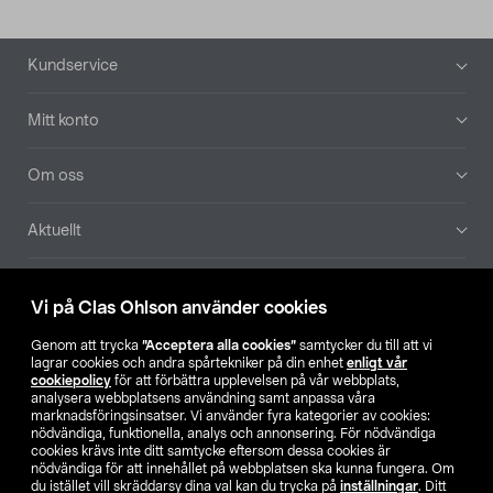
Sidfot
Kundservice
Mitt konto
Om oss
Aktuellt
Våra bolag
Vi på Clas Ohlson använder cookies
Hitta butik
Genom att trycka
”Acceptera alla cookies”
samtycker du till att vi
lagrar cookies och andra spårtekniker på din enhet
enligt vår
cookiepolicy
för att förbättra upplevelsen på vår webbplats,
SE
NO
FI
analysera webbplatsens användning samt anpassa våra
marknadsföringsinsatser. Vi använder fyra kategorier av cookies:
nödvändiga, funktionella, analys och annonsering. För nödvändiga
cookies krävs inte ditt samtycke eftersom dessa cookies är
nödvändiga för att innehållet på webbplatsen ska kunna fungera. Om
du istället vill skräddarsy dina val kan du trycka på
inställningar
. Ditt