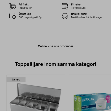
Fri frakt
Fri retur
Från 599 kr*
Till valfri butik
Öppet köp
Hämta i butik
365 dagar öppet köp
Beställ online, från butikslager
Coline
-
Se alla produkter
Toppsäljare inom samma kategori
Nyhet