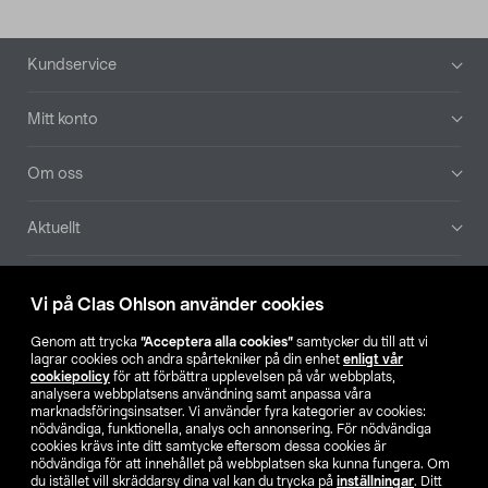
Sidfot
Kundservice
Mitt konto
Om oss
Aktuellt
Våra bolag
Vi på Clas Ohlson använder cookies
Hitta butik
Genom att trycka
”Acceptera alla cookies”
samtycker du till att vi
lagrar cookies och andra spårtekniker på din enhet
enligt vår
cookiepolicy
för att förbättra upplevelsen på vår webbplats,
SE
NO
FI
analysera webbplatsens användning samt anpassa våra
marknadsföringsinsatser. Vi använder fyra kategorier av cookies:
nödvändiga, funktionella, analys och annonsering. För nödvändiga
cookies krävs inte ditt samtycke eftersom dessa cookies är
nödvändiga för att innehållet på webbplatsen ska kunna fungera. Om
du istället vill skräddarsy dina val kan du trycka på
inställningar
. Ditt