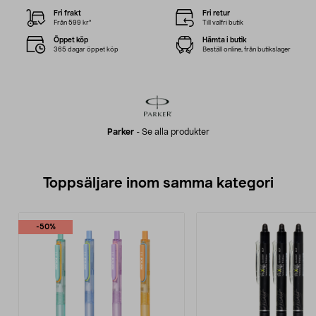
Fri frakt
Fri retur
Från 599 kr*
Till valfri butik
Öppet köp
Hämta i butik
365 dagar öppet köp
Beställ online, från butikslager
Parker
-
Se alla produkter
Toppsäljare inom samma kategori
-50%