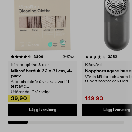
4.0av 5 stjärnor
recensioner
4.5av 5 stjärnor
recensio
3809
3252
(9,97/st)
Köksrengöring & disk
Klädvård
Mikrofiberduk 32 x 31 cm, 4-
Noppborttagare batter
pack
Vårda kläder och andra tex
ta bort noppor och ludd.
Aftonbladets "självklara favorit” i
Noppborttagaren fräs...
test av d...
Utförande:
Grå/beige
39,90
149,90
Lägg i varukorg
Lägg i varukorg