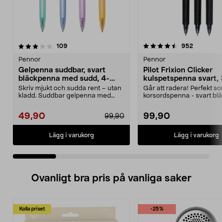
4.5 av 5 stjärnor
recensioner
4.5 av 5 stjärnor
recension
109
952
Pennor
Pennor
Gelpenna suddbar, svart
Pilot Frixion Clicker
bläckpenna med sudd, 4-
kulspetspenna svart,
pack
Skriv mjukt och sudda rent – utan
Går att radera! Perfekt s
kladd. Suddbar gelpenna med
korsordspenna - svart blä
svart bläck – perf...
Skönt gummerat grepp oc.
49,90
99,90
99,90
Lägg i varukorg
Lägg i varukorg
Ovanligt bra pris på vanliga saker
Kolla priset
-25%