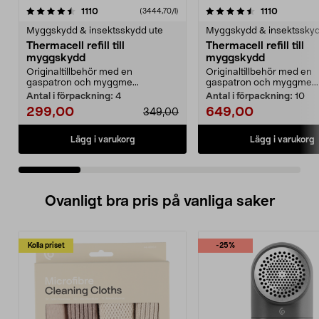
4.5 av 5 stjärnor
recensioner
4.5 av 5 stjärnor
recension
1110
1110
(3444,70/l)
Myggskydd & insektsskydd ute
Myggskydd & insektsskyd
Thermacell refill till
Thermacell refill till
myggskydd
myggskydd
Originaltillbehör med en
Originaltillbehör med en
gaspatron och myggme...
gaspatron och myggme...
Antal i förpackning:
4
Antal i förpackning:
10
299,00
649,00
349,00
Lägg i varukorg
Lägg i varukorg
Ovanligt bra pris på vanliga saker
Kolla priset
-25%