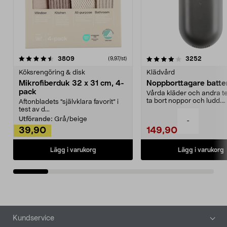
4.0av 5 stjärnor
recensioner
4.5av 5 stjärnor
recensio
3809
3252
(9,97/st)
Köksrengöring & disk
Klädvård
Mikrofiberduk 32 x 31 cm, 4-
Noppborttagare batter
pack
Vårda kläder och andra tex
ta bort noppor och ludd.
Aftonbladets "självklara favorit” i
Noppborttagaren fräs...
test av d...
Utförande:
Grå/beige
-
39,90
149,90
Lägg i varukorg
Lägg i varukorg
Sidfot
Kundservice