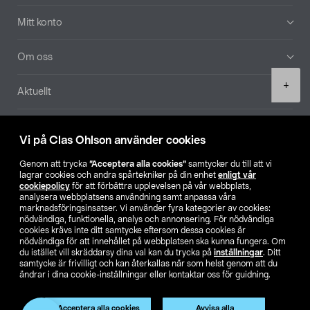
Mitt konto
Om oss
Product
+
Aktuellt
quantity
Våra bolag
Vi på Clas Ohlson använder cookies
Hitta butik
Genom att trycka
”Acceptera alla cookies”
samtycker du till att vi
lagrar cookies och andra spårtekniker på din enhet
enligt vår
cookiepolicy
för att förbättra upplevelsen på vår webbplats,
SE
NO
FI
analysera webbplatsens användning samt anpassa våra
marknadsföringsinsatser. Vi använder fyra kategorier av cookies:
nödvändiga, funktionella, analys och annonsering. För nödvändiga
cookies krävs inte ditt samtycke eftersom dessa cookies är
nödvändiga för att innehållet på webbplatsen ska kunna fungera. Om
du istället vill skräddarsy dina val kan du trycka på
inställningar
. Ditt
samtycke är frivilligt och kan återkallas när som helst genom att du
ändrar i dina cookie-inställningar eller kontaktar oss för guidning.
Köpvillkor
Privacy statement
Klubbvillkor
För företag
Ändra till priser exklusive moms
Acceptera alla cookies
Avvisa alla