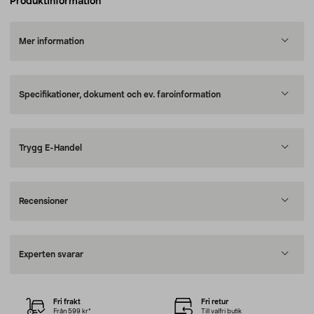
Produktinformation
Mer information
Specifikationer, dokument och ev. faroinformation
Trygg E-Handel
Recensioner
Experten svarar
Fri frakt
Fri retur
Från 599 kr*
Till valfri butik