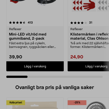
4.0 av 5 stjärnor
recensioner
4.5 av 5 stjärnor
recensioner
413
31
Reflexer
Reflexer
Mini-LED vit/röd med
Klistermärken i refle
gummiband, 2-pack
material, Clas Ohlson
Fäst extra ljus på cykeln,
Två ark med 22 självhäft
barnvagnen, ryggsäcken eller
former. Klistermärken i
kläderna. Mini-LED-lampa...
reflekterande material. Vit.
39,90
24,90
Lägg i varukorg
Lägg i varukorg
Ovanligt bra pris på vanliga saker
Kolla priset
-25%