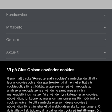
Sidfot
Kundservice
Mitt konto
Om oss
Aktuellt
Våra bolag
Vi på Clas Ohlson använder cookies
Hitta butik
Genom att trycka
”Acceptera alla cookies”
samtycker du till att vi
lagrar cookies och andra spårtekniker på din enhet
enligt vår
cookiepolicy
för att förbättra upplevelsen på vår webbplats,
SE
NO
FI
analysera webbplatsens användning samt anpassa våra
marknadsföringsinsatser. Vi använder fyra kategorier av cookies:
nödvändiga, funktionella, analys och annonsering. För nödvändiga
cookies krävs inte ditt samtycke eftersom dessa cookies är
nödvändiga för att innehållet på webbplatsen ska kunna fungera. Om
du istället vill skräddarsy dina val kan du trycka på
inställningar
. Ditt