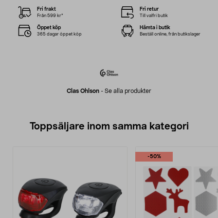
Fri frakt
Fri retur
Från 599 kr*
Till valfri butik
Öppet köp
Hämta i butik
365 dagar öppet köp
Beställ online, från butikslager
Clas Ohlson
-
Se alla produkter
Toppsäljare inom samma kategori
-50%