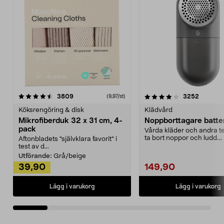
4.0av 5 stjärnor
recensioner
4.5av 5 stjärnor
recensio
3809
3252
(9,97/st)
Köksrengöring & disk
Klädvård
Mikrofiberduk 32 x 31 cm, 4-
Noppborttagare batter
pack
Vårda kläder och andra tex
ta bort noppor och ludd.
Aftonbladets "självklara favorit” i
Noppborttagaren fräs...
test av d...
Utförande:
Grå/beige
39,90
149,90
Lägg i varukorg
Lägg i varukorg