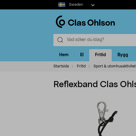
Select
Sweden
market
Hem
El
Fritid
Bygg
Startsida
Fritid
Sport & utomhusaktivitet
Reflexband Clas Ohl