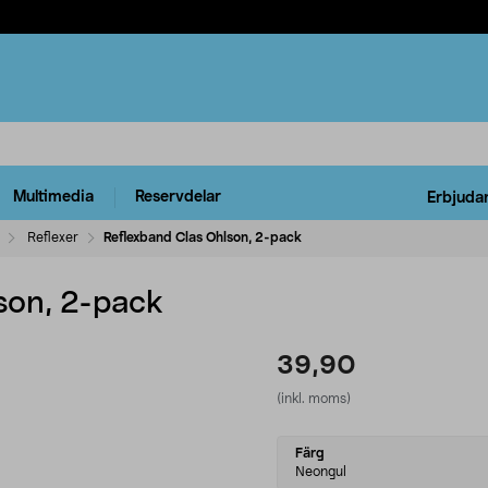
Multimedia
Reservdelar
Erbjuda
Reflexer
Reflexband Clas Ohlson, 2-pack
son, 2-pack
39,90
(inkl. moms)
Select
Färg
variant
Neongul