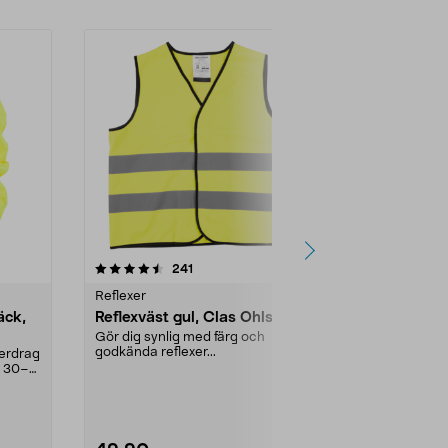
-60%
4.0 av 5 stjärnor
recensioner
4.0
241
8
Reflexer
Reflexer
äck,
Reflexväst gul, Clas Ohlson
Reflexband
Clas Ohlso
Gör dig synlig med färg och
godkända reflexer...
verdrag
Fäst med säke
r 30–
på väskan, ...