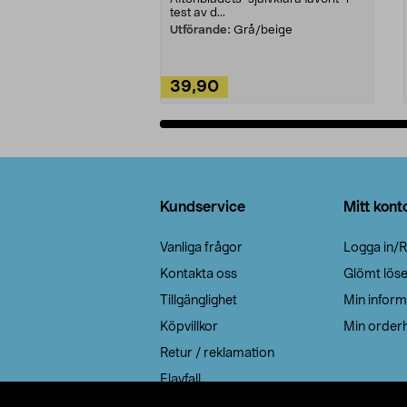
test av d...
Utförande:
Grå/beige
39,90
Lägg i varukorg
Sidfot
Kundservice
Mitt kont
Vanliga frågor
Logga in/R
Kontakta oss
Glömt lös
Tillgänglighet
Min inform
Köpvillkor
Min orderh
Retur / reklamation
Elavfall
Cookie policy