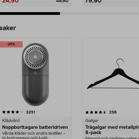
24,90
79,90
49,90
 saker
-25%
4.5av 5 stjärnor
recensioner
4.0av 5 stjärnor
recensioner
3251
256
Klädvård
Galgar
Noppborttagare batteridriven
Trägalgar med metallpi
8-pack
Vårda kläder och andra textilier –
ta bort noppor och ludd.
Elegant och gedigen galge a