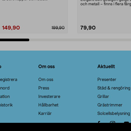
Noppborttagaren fräs...
och metall – finns i flera färg
Galge med sv...
149,90
79,90
199,90
Lägg i varukorg
Lägg i varukorg
o
Om oss
Aktuellt
egistrera
Om oss
Presenter
enord
Press
Städ & rengöring
ation
Investerare
Grillar
istorik
Hållbarhet
Grästrimmer
Karriär
Solcellsbelysning