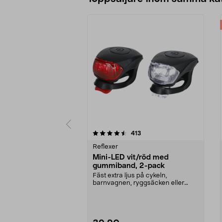
5 av 5 stjärnor
4.0 av 5 stjärnor
recensioner
413
Reflexer
Mini-LED vit/röd med
gummiband, 2-pack
Fäst extra ljus på cykeln,
barnvagnen, ryggsäcken eller
kläderna. Mini-LED-lampa...