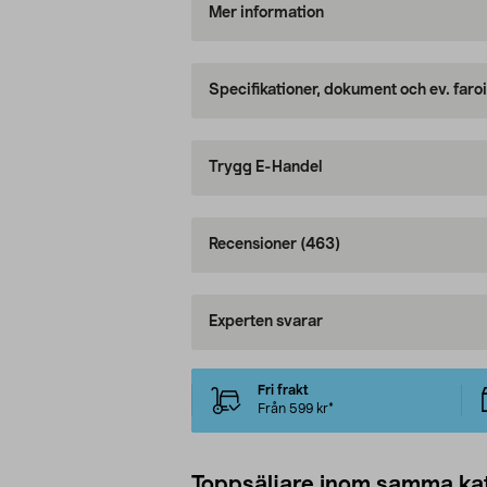
Mer information
Specifikationer, dokument och ev. faro
Trygg E-Handel
Recensioner
(463)
Experten svarar
Fri frakt
Från 599 kr*
Toppsäljare inom samma ka