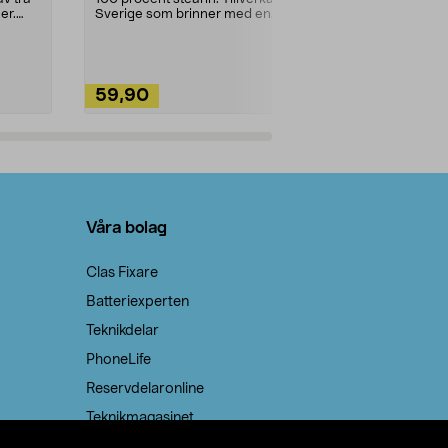
ute. Städa med
er.
Sverige som brinner med en
vacker och sotfri ...
59,90
49,90
Lägg i varukorg
Lägg
Våra bolag
Clas Fixare
Batteriexperten
Teknikdelar
PhoneLife
Reservdelaronline
Teknikmagasinet