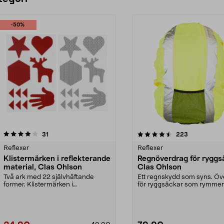
-50%
4.5 av 5 stjärnor
recensioner
4.5 av 5 stjärnor
recensioner
31
223
Reflexer
Reflexer
Klistermärken i reflekterande
Regnöverdrag för ryggs
material, Clas Ohlson
Clas Ohlson
Två ark med 22 självhäftande
Ett regnskydd som syns. Ö
former. Klistermärken i
för ryggsäckar som rymme
reflekterande material. Vit...
35 liter. Fäst reg...