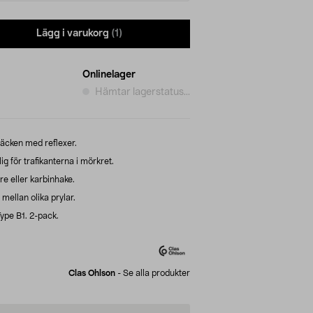
Lägg i varukorg
(1)
Onlinelager
Hämtar lagerstatus...
säcken med reflexer.
g för trafikanterna i mörkret.
e eller karbinhake.
 mellan olika prylar.
pe B1. 2-pack.
Clas Ohlson
-
Se alla produkter