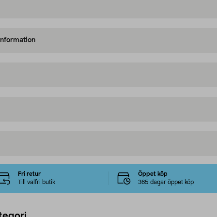
information
Fri retur
Öppet köp
Till valfri butik
365 dagar öppet köp
tegori