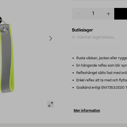
Product
quantity
Butikslager
Hämtar lagerstatus...
Rusta väskan, jackan eller rygg
En hängande reflex som blir synli
Reflexhänget sätts fast med snör
Enkel reflex att ta med och flytta
Godkänd enligt EN17353:2020 Ty
Mer information