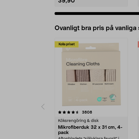
39,90
Ovanligt bra pris på vanliga
Kolla priset
5av 5 stjärnor
4.0av 5 stjärnor
recensioner
3808
Köksrengöring & disk
Mikrofiberduk 32 x 31 cm, 4-
pack
Aftonbladets "självklara favorit” i