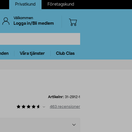
Privatkund
Företagskund
Välkommen
Logga in/Bli medlem
nden
Våra tjänster
Club Clas
Artikelnr:
31-2912-1
463
recensioner