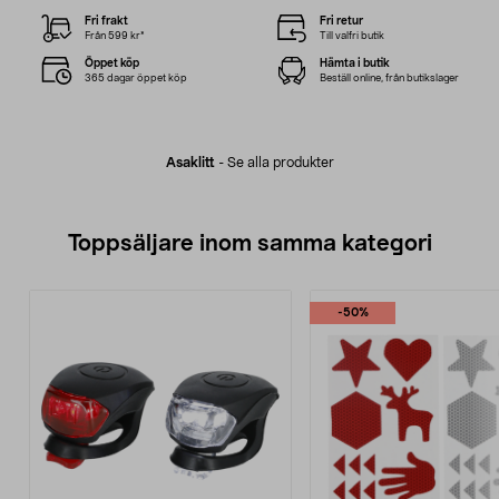
Fri frakt
Fri retur
Från 599 kr*
Till valfri butik
Öppet köp
Hämta i butik
365 dagar öppet köp
Beställ online, från butikslager
Asaklitt
-
Se alla produkter
Toppsäljare inom samma kategori
-50%