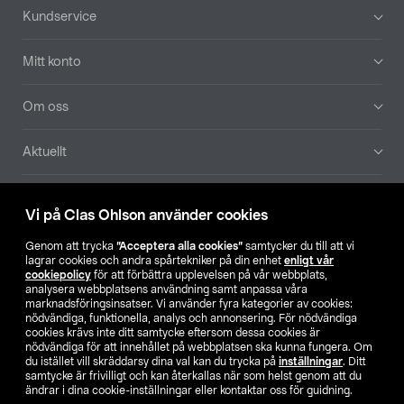
Sidfot
Kundservice
Mitt konto
Om oss
Aktuellt
Våra bolag
Vi på Clas Ohlson använder cookies
Hitta butik
Genom att trycka
”Acceptera alla cookies”
samtycker du till att vi
lagrar cookies och andra spårtekniker på din enhet
enligt vår
cookiepolicy
för att förbättra upplevelsen på vår webbplats,
SE
NO
FI
analysera webbplatsens användning samt anpassa våra
marknadsföringsinsatser. Vi använder fyra kategorier av cookies:
nödvändiga, funktionella, analys och annonsering. För nödvändiga
cookies krävs inte ditt samtycke eftersom dessa cookies är
nödvändiga för att innehållet på webbplatsen ska kunna fungera. Om
du istället vill skräddarsy dina val kan du trycka på
inställningar
. Ditt
samtycke är frivilligt och kan återkallas när som helst genom att du
ändrar i dina cookie-inställningar eller kontaktar oss för guidning.
Köpvillkor
Privacy statement
Klubbvillkor
För företag