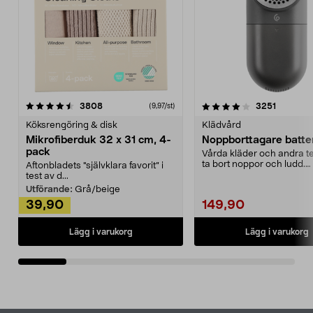
4.0av 5 stjärnor
recensioner
4.5av 5 stjärnor
recensio
3808
3251
(9,97/st)
Köksrengöring & disk
Klädvård
Mikrofiberduk 32 x 31 cm, 4-
Noppborttagare batter
pack
Vårda kläder och andra tex
ta bort noppor och ludd.
Aftonbladets "självklara favorit” i
Noppborttagaren fräs...
test av d...
Utförande:
Grå/beige
39,90
149,90
Lägg i varukorg
Lägg i varukorg