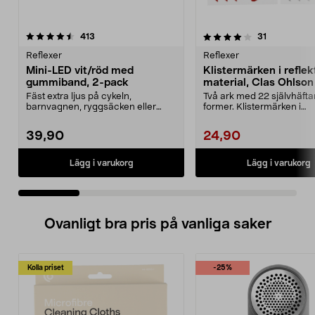
4.0 av 5 stjärnor
recensioner
4.5 av 5 stjärnor
recensioner
413
31
Reflexer
Reflexer
Mini-LED vit/röd med
Klistermärken i refle
gummiband, 2-pack
material, Clas Ohlson
Fäst extra ljus på cykeln,
Två ark med 22 självhäft
barnvagnen, ryggsäcken eller
former. Klistermärken i
kläderna. Mini-LED-lampa...
reflekterande material. Vit.
39,90
24,90
Lägg i varukorg
Lägg i varukorg
Ovanligt bra pris på vanliga saker
Kolla priset
-25%